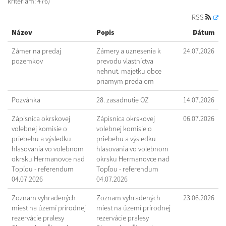
kritériám: 476)
RSS
Názov
Popis
Dátum
Zámer na predaj
Zámery a uznesenia k
24.07.2026
pozemkov
prevodu vlastníctva
nehnut. majetku obce
priamym predajom
Pozvánka
28. zasadnutie OZ
14.07.2026
Zápisnica okrskovej
Zápisnica okrskovej
06.07.2026
volebnej komisie o
volebnej komisie o
priebehu a výsledku
priebehu a výsledku
hlasovania vo volebnom
hlasovania vo volebnom
okrsku Hermanovce nad
okrsku Hermanovce nad
Topľou - referendum
Topľou - referendum
04.07.2026
04.07.2026
Zoznam vyhradených
Zoznam vyhradených
23.06.2026
miest na území prírodnej
miest na území prírodnej
rezervácie pralesy
rezervácie pralesy