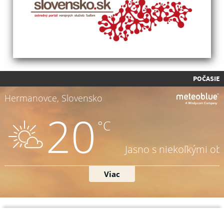
POČASIE
Napíšte nám