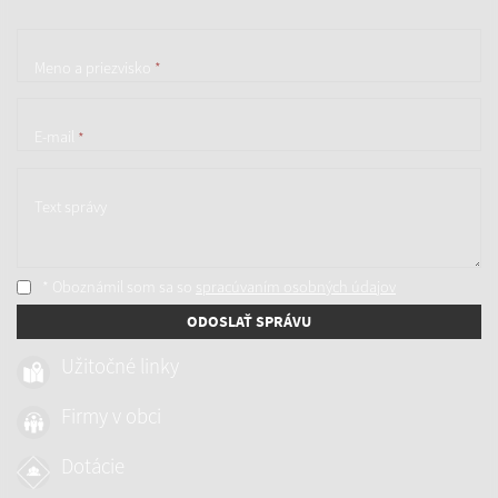
Meno a priezvisko
*
E-mail
*
Text správy
* Oboznámil som sa so
spracúvaním osobných údajov
ODOSLAŤ SPRÁVU
Užitočné linky
Firmy v obci
Dotácie