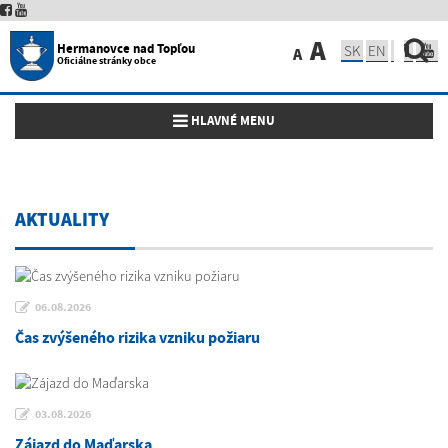
A
Hermanovce nad Topľou
SK
EN
A
Oficiálne stránky obce
Toggle navigation
HLAVNÉ MENU
AKTUALITY
06.08.2026
Čas zvýšeného rizika vzniku požiaru
03.08.2026
Zájazd do Maďarska