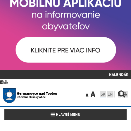
KALENDÁR
A
Hermanovce nad Topľou
SK
EN
A
Oficiálne stránky obce
Toggle navigation
HLAVNÉ MENU