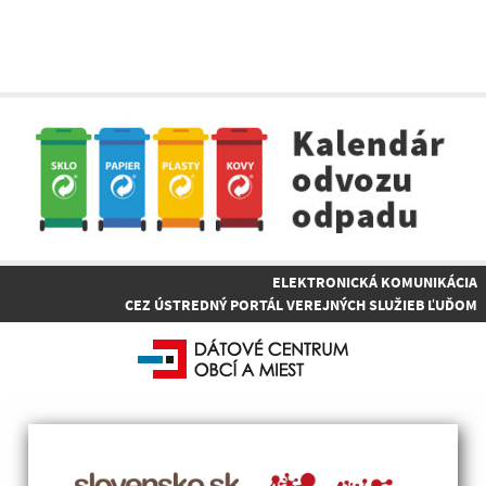
ELEKTRONICKÁ KOMUNIKÁCIA
CEZ ÚSTREDNÝ PORTÁL VEREJNÝCH SLUŽIEB ĽUĎOM