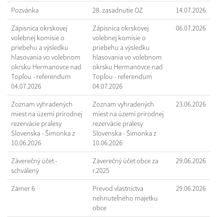
Pozvánka
28. zasadnutie OZ
14.07.2026
Zápisnica okrskovej
Zápisnica okrskovej
06.07.2026
volebnej komisie o
volebnej komisie o
priebehu a výsledku
priebehu a výsledku
hlasovania vo volebnom
hlasovania vo volebnom
okrsku Hermanovce nad
okrsku Hermanovce nad
Topľou - referendum
Topľou - referendum
04.07.2026
04.07.2026
Zoznam vyhradených
Zoznam vyhradených
23.06.2026
miest na území prírodnej
miest na území prírodnej
rezervácie pralesy
rezervácie pralesy
Slovenska - Šimonka z
Slovenska - Šimonka z
10.06.2026
10.06.2026
Záverečný účet -
Záverečný účet obce za
29.06.2026
schválený
r.2025
Zámer 6
Prevod vlastníctva
29.06.2026
nehnuteľného majetku
obce