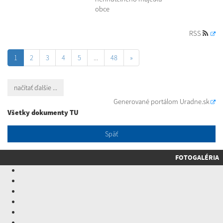
obce
RSS
1
2
3
4
5
...
48
»
načítať ďalšie ...
Generované portálom
Uradne.sk
Všetky dokumenty TU
Späť
FOTOGALÉRIA