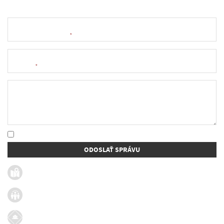
Meno a priezvisko
*
E-mail
*
Text správy
* Oboznámil som sa so
spracúvaním osobných údajov
ODOSLAŤ SPRÁVU
Užitočné linky
Firmy v obci
Dotácie