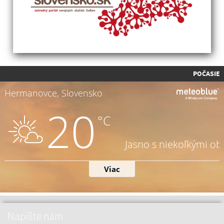
POČASIE
Napíšte nám