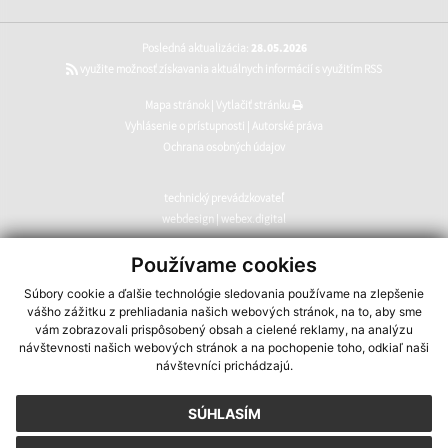
Posledná aktualizácia:
28.05.2026
využite možnosť získavania aktuálnych informácií s využitím RSS
Mapa stránok
|
Vytlačiť stránku
Vyhlásenie o prístupnosti
|
Autorské práva
Ochrana osobných údajov
technický prevádzkovateľ
webdesign
|
webex.digital
CMS systém (redakčný) systém ECHELON 2
,
web portál
,
Používame cookies
webhosting
,
webex.digital
,
domény
,
registrácia domény
,
Súbory cookie a ďalšie technológie sledovania používame na zlepšenie
spoločnosť webex.digital
vášho zážitku z prehliadania našich webových stránok, na to, aby sme
vám zobrazovali prispôsobený obsah a cielené reklamy, na analýzu
návštevnosti našich webových stránok a na pochopenie toho, odkiaľ naši
návštevníci prichádzajú.
SÚHLASÍM