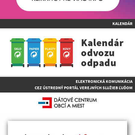
KALENDÁR
ELEKTRONICKÁ KOMUNIKÁCIA
CEZ ÚSTREDNÝ PORTÁL VEREJNÝCH SLUŽIEB ĽUĎOM