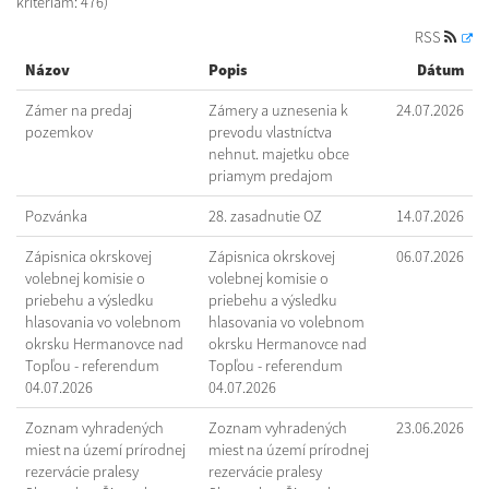
kritériám: 476)
RSS
Názov
Popis
Dátum
Zámer na predaj
Zámery a uznesenia k
24.07.2026
pozemkov
prevodu vlastníctva
nehnut. majetku obce
priamym predajom
Pozvánka
28. zasadnutie OZ
14.07.2026
Zápisnica okrskovej
Zápisnica okrskovej
06.07.2026
volebnej komisie o
volebnej komisie o
priebehu a výsledku
priebehu a výsledku
hlasovania vo volebnom
hlasovania vo volebnom
okrsku Hermanovce nad
okrsku Hermanovce nad
Topľou - referendum
Topľou - referendum
04.07.2026
04.07.2026
Zoznam vyhradených
Zoznam vyhradených
23.06.2026
miest na území prírodnej
miest na území prírodnej
rezervácie pralesy
rezervácie pralesy