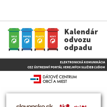
ELEKTRONICKÁ KOMUNIKÁCIA
CEZ ÚSTREDNÝ PORTÁL VEREJNÝCH SLUŽIEB ĽUĎOM