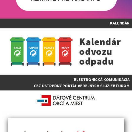
KALENDÁR
ELEKTRONICKÁ KOMUNIKÁCIA
CEZ ÚSTREDNÝ PORTÁL VEREJNÝCH SLUŽIEB ĽUĎOM