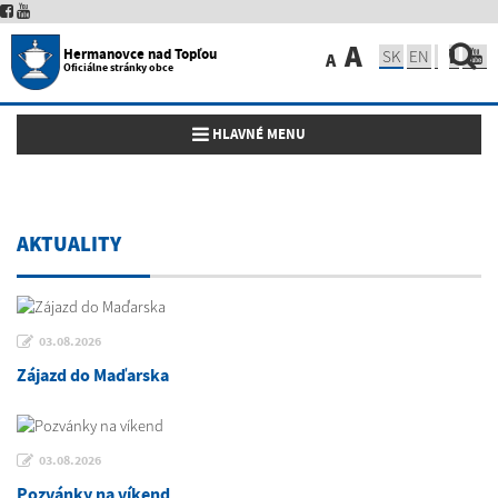
A
Hermanovce nad Topľou
SK
EN
A
Oficiálne stránky obce
Toggle navigation
HLAVNÉ MENU
AKTUALITY
03.08.2026
Zájazd do Maďarska
03.08.2026
Pozvánky na víkend