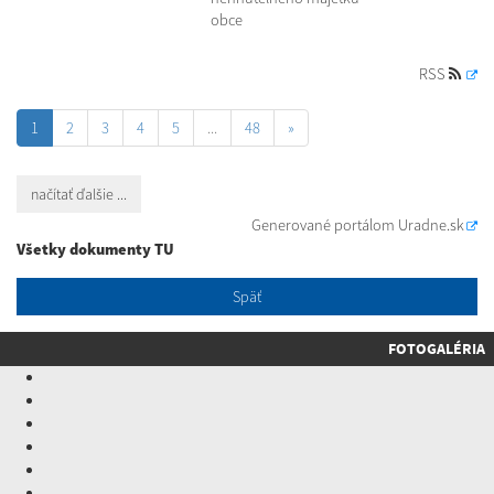
obce
RSS
1
2
3
4
5
...
48
»
načítať ďalšie ...
Generované portálom
Uradne.sk
Všetky dokumenty TU
Späť
FOTOGALÉRIA