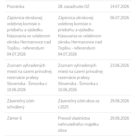
Pozvánka
28. zasadnutie OZ
14.07.2026
Zápisnica okrskovej
Zápisnica okrskovej
06.07.2026
volebnej komisie o
volebnej komisie o
priebehu a výsledku
priebehu a výsledku
hlasovania vo volebnom
hlasovania vo volebnom
okrsku Hermanovce nad
okrsku Hermanovce nad
Topľou - referendum
Topľou - referendum
04.07.2026
04.07.2026
Zoznam vyhradených
Zoznam vyhradených
23.06.2026
miest na území prírodnej
miest na území prírodnej
rezervácie pralesy
rezervácie pralesy
Slovenska - Šimonka z
Slovenska - Šimonka z
10.06.2026
10.06.2026
Záverečný účet -
Záverečný účet obce za
29.06.2026
schválený
r.2025
Zámer 6
Prevod vlastníctva
29.06.2026
nehnuteľného majetku
obce