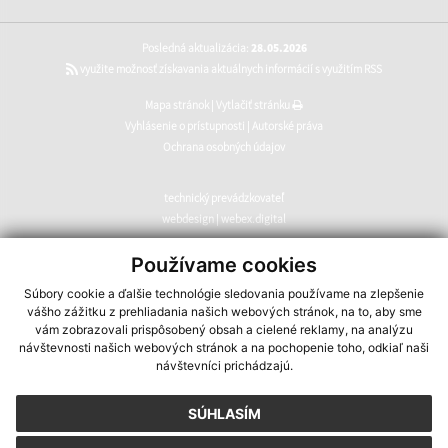
Posledná aktualizácia:
28.05.2026
využite možnosť získavania aktuálnych informácií s využitím RSS
Mapa stránok
|
Vytlačiť stránku
Vyhlásenie o prístupnosti
|
Autorské práva
Ochrana osobných údajov
technický prevádzkovateľ
webdesign
|
webex.digital
CMS systém (redakčný) systém ECHELON 2
,
web portál
,
Používame cookies
webhosting
,
webex.digital
,
domény
,
registrácia domény
,
Súbory cookie a ďalšie technológie sledovania používame na zlepšenie
spoločnosť webex.digital
vášho zážitku z prehliadania našich webových stránok, na to, aby sme
vám zobrazovali prispôsobený obsah a cielené reklamy, na analýzu
návštevnosti našich webových stránok a na pochopenie toho, odkiaľ naši
návštevníci prichádzajú.
SÚHLASÍM