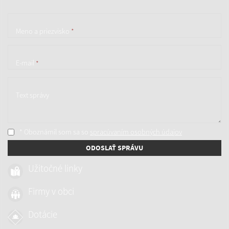
Meno a priezvisko
*
E-mail
*
Text správy
* Oboznámil som sa so
spracúvaním osobných údajov
ODOSLAŤ SPRÁVU
Užitočné linky
Firmy v obci
Dotácie