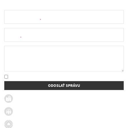
Meno a priezvisko
*
E-mail
*
Text správy
* Oboznámil som sa so
spracúvaním osobných údajov
ODOSLAŤ SPRÁVU
Užitočné linky
Firmy v obci
Dotácie