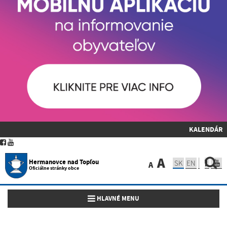
KALENDÁR
A
Hermanovce nad Topľou
SK
EN
A
Oficiálne stránky obce
Toggle navigation
HLAVNÉ MENU