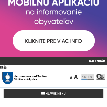
KALENDÁR
A
Hermanovce nad Topľou
SK
EN
A
Oficiálne stránky obce
Toggle navigation
HLAVNÉ MENU