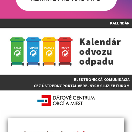
KALENDÁR
ELEKTRONICKÁ KOMUNIKÁCIA
CEZ ÚSTREDNÝ PORTÁL VEREJNÝCH SLUŽIEB ĽUĎOM