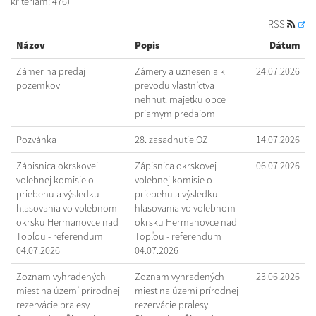
kritériám: 476)
RSS
Názov
Popis
Dátum
Zámer na predaj
Zámery a uznesenia k
24.07.2026
pozemkov
prevodu vlastníctva
nehnut. majetku obce
priamym predajom
Pozvánka
28. zasadnutie OZ
14.07.2026
Zápisnica okrskovej
Zápisnica okrskovej
06.07.2026
volebnej komisie o
volebnej komisie o
priebehu a výsledku
priebehu a výsledku
hlasovania vo volebnom
hlasovania vo volebnom
okrsku Hermanovce nad
okrsku Hermanovce nad
Topľou - referendum
Topľou - referendum
04.07.2026
04.07.2026
Zoznam vyhradených
Zoznam vyhradených
23.06.2026
miest na území prírodnej
miest na území prírodnej
rezervácie pralesy
rezervácie pralesy