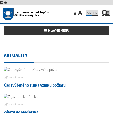
A
Hermanovce nad Topľou
SK
EN
A
Oficiálne stránky obce
Toggle navigation
HLAVNÉ MENU
AKTUALITY
06.08.2026
Čas zvýšeného rizika vzniku požiaru
03.08.2026
Zájazd do Maďarska