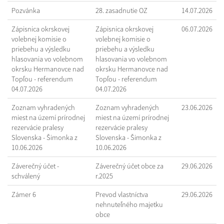
Pozvánka
28. zasadnutie OZ
14.07.2026
Zápisnica okrskovej
Zápisnica okrskovej
06.07.2026
volebnej komisie o
volebnej komisie o
priebehu a výsledku
priebehu a výsledku
hlasovania vo volebnom
hlasovania vo volebnom
okrsku Hermanovce nad
okrsku Hermanovce nad
Topľou - referendum
Topľou - referendum
04.07.2026
04.07.2026
Zoznam vyhradených
Zoznam vyhradených
23.06.2026
miest na území prírodnej
miest na území prírodnej
rezervácie pralesy
rezervácie pralesy
Slovenska - Šimonka z
Slovenska - Šimonka z
10.06.2026
10.06.2026
Záverečný účet -
Záverečný účet obce za
29.06.2026
schválený
r.2025
Zámer 6
Prevod vlastníctva
29.06.2026
nehnuteľného majetku
obce