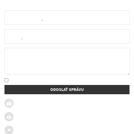
Meno a priezvisko
*
E-mail
*
Text správy
* Oboznámil som sa so
spracúvaním osobných údajov
ODOSLAŤ SPRÁVU
Užitočné linky
Firmy v obci
Dotácie