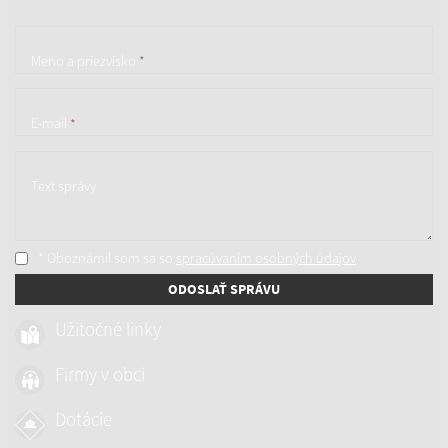
Meno a priezvisko
*
E-mail
*
Text správy
* Oboznámil som sa so
spracúvaním osobných údajov
ODOSLAŤ SPRÁVU
Užitočné linky
Firmy v obci
Dotácie