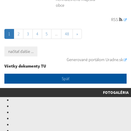
obce
RSS
1
2
3
4
5
...
48
»
načítať ďalšie ...
Generované portálom
Uradne.sk
Všetky dokumenty TU
Späť
FOTOGALÉRIA