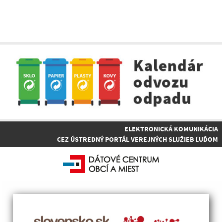
ELEKTRONICKÁ KOMUNIKÁCIA
CEZ ÚSTREDNÝ PORTÁL VEREJNÝCH SLUŽIEB ĽUĎOM