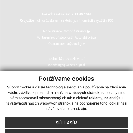
Posledná aktualizácia:
28.05.2026
využite možnosť získavania aktuálnych informácií s využitím RSS
Mapa stránok
|
Vytlačiť stránku
Vyhlásenie o prístupnosti
|
Autorské práva
Ochrana osobných údajov
technický prevádzkovateľ
webdesign
|
webex.digital
CMS systém (redakčný) systém ECHELON 2
,
web portál
,
Používame cookies
webhosting
,
webex.digital
,
domény
,
registrácia domény
,
Súbory cookie a ďalšie technológie sledovania používame na zlepšenie
spoločnosť webex.digital
vášho zážitku z prehliadania našich webových stránok, na to, aby sme
vám zobrazovali prispôsobený obsah a cielené reklamy, na analýzu
návštevnosti našich webových stránok a na pochopenie toho, odkiaľ naši
návštevníci prichádzajú.
SÚHLASÍM