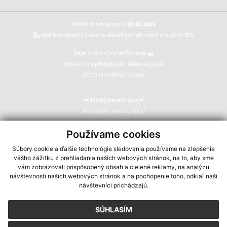
Posledná aktualizácia:
28.05.2026
využite možnosť získavania aktuálnych informácií s využitím RSS
Mapa stránok
|
Vytlačiť stránku
Vyhlásenie o prístupnosti
|
Autorské práva
Ochrana osobných údajov
technický prevádzkovateľ
webdesign
|
webex.digital
CMS systém (redakčný) systém ECHELON 2
,
web portál
,
Používame cookies
webhosting
,
webex.digital
,
domény
,
registrácia domény
,
Súbory cookie a ďalšie technológie sledovania používame na zlepšenie
spoločnosť webex.digital
vášho zážitku z prehliadania našich webových stránok, na to, aby sme
vám zobrazovali prispôsobený obsah a cielené reklamy, na analýzu
návštevnosti našich webových stránok a na pochopenie toho, odkiaľ naši
návštevníci prichádzajú.
SÚHLASÍM