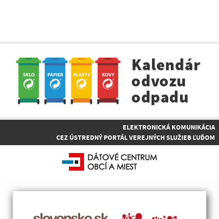
ELEKTRONICKÁ KOMUNIKÁCIA
CEZ ÚSTREDNÝ PORTÁL VEREJNÝCH SLUŽIEB ĽUĎOM