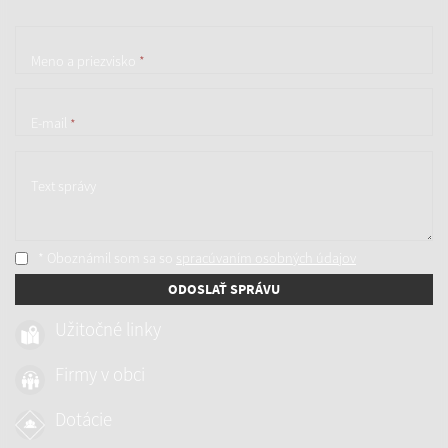
Meno a priezvisko
*
E-mail
*
Text správy
* Oboznámil som sa so
spracúvaním osobných údajov
ODOSLAŤ SPRÁVU
Užitočné linky
Firmy v obci
Dotácie