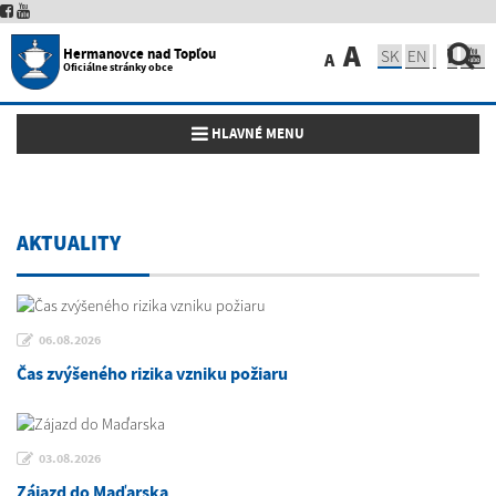
A
Hermanovce nad Topľou
SK
EN
A
Oficiálne stránky obce
Toggle navigation
HLAVNÉ MENU
AKTUALITY
06.08.2026
Čas zvýšeného rizika vzniku požiaru
03.08.2026
Zájazd do Maďarska