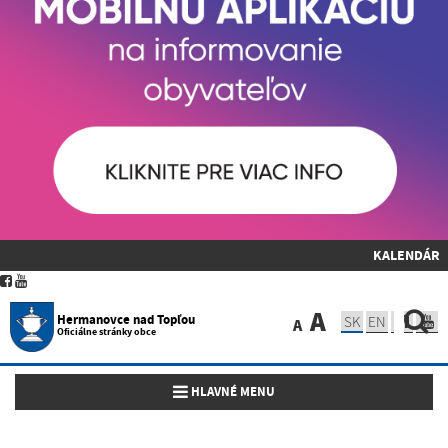
KALENDÁR
A
Hermanovce nad Topľou
SK
EN
A
Oficiálne stránky obce
Toggle navigation
HLAVNÉ MENU