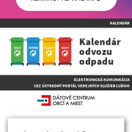
KALENDÁR
ELEKTRONICKÁ KOMUNIKÁCIA
CEZ ÚSTREDNÝ PORTÁL VEREJNÝCH SLUŽIEB ĽUĎOM