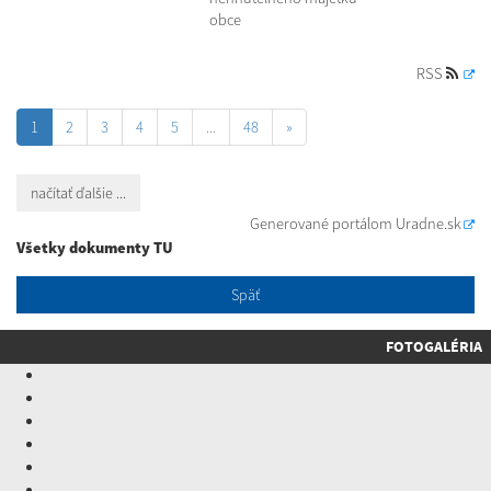
obce
RSS
1
2
3
4
5
...
48
»
načítať ďalšie ...
Generované portálom
Uradne.sk
Všetky dokumenty TU
Späť
FOTOGALÉRIA