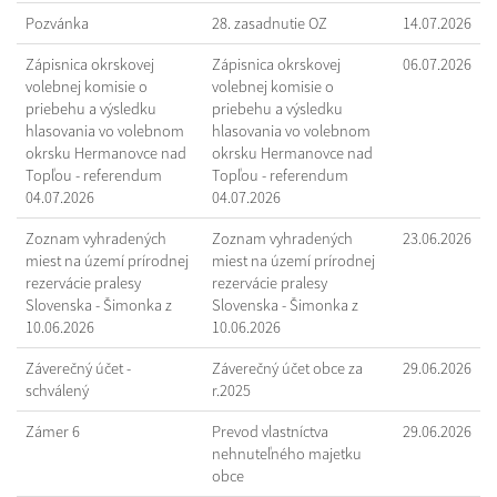
Pozvánka
28. zasadnutie OZ
14.07.2026
Zápisnica okrskovej
Zápisnica okrskovej
06.07.2026
volebnej komisie o
volebnej komisie o
priebehu a výsledku
priebehu a výsledku
hlasovania vo volebnom
hlasovania vo volebnom
okrsku Hermanovce nad
okrsku Hermanovce nad
Topľou - referendum
Topľou - referendum
04.07.2026
04.07.2026
Zoznam vyhradených
Zoznam vyhradených
23.06.2026
miest na území prírodnej
miest na území prírodnej
rezervácie pralesy
rezervácie pralesy
Slovenska - Šimonka z
Slovenska - Šimonka z
10.06.2026
10.06.2026
Záverečný účet -
Záverečný účet obce za
29.06.2026
schválený
r.2025
Zámer 6
Prevod vlastníctva
29.06.2026
nehnuteľného majetku
obce