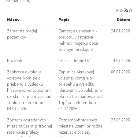
kritériám: 476)
RSS
Názov
Popis
Dátum
Zámer na predaj
Zámery a uznesenia k
24.07.2026
pozemkov
prevodu vlastníctva
nehnut. majetku obce
priamym predajom
Pozvánka
28. zasadnutie OZ
14.07.2026
Zápisnica okrskovej
Zápisnica okrskovej
06.07.2026
volebnej komisie o
volebnej komisie o
priebehu a výsledku
priebehu a výsledku
hlasovania vo volebnom
hlasovania vo volebnom
okrsku Hermanovce nad
okrsku Hermanovce nad
Topľou - referendum
Topľou - referendum
04.07.2026
04.07.2026
Zoznam vyhradených
Zoznam vyhradených
23.06.2026
miest na území prírodnej
miest na území prírodnej
rezervácie pralesy
rezervácie pralesy