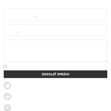
Meno a priezvisko
*
E-mail
*
Text správy
* Oboznámil som sa so
spracúvaním osobných údajov
ODOSLAŤ SPRÁVU
Užitočné linky
Firmy v obci
Dotácie