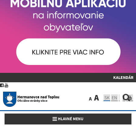
KALENDÁR
A
Hermanovce nad Topľou
SK
EN
A
Oficiálne stránky obce
Toggle navigation
HLAVNÉ MENU