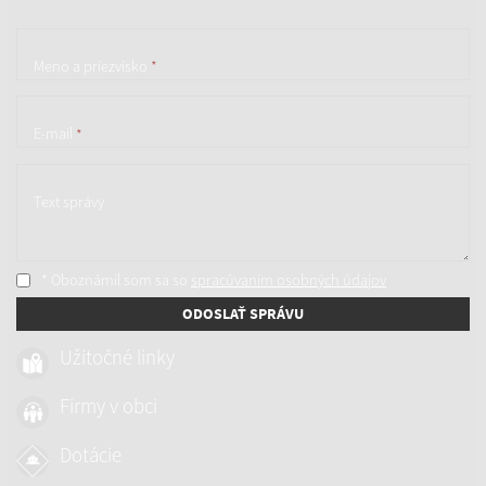
Meno a priezvisko
*
E-mail
*
Text správy
* Oboznámil som sa so
spracúvaním osobných údajov
ODOSLAŤ SPRÁVU
Užitočné linky
Firmy v obci
Dotácie