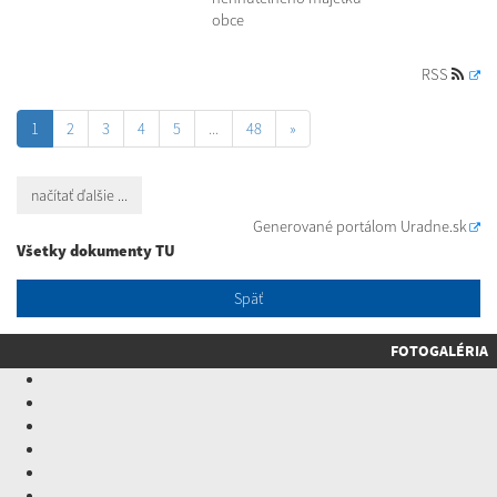
obce
RSS
1
2
3
4
5
...
48
»
načítať ďalšie ...
Generované portálom
Uradne.sk
Všetky dokumenty TU
Späť
FOTOGALÉRIA