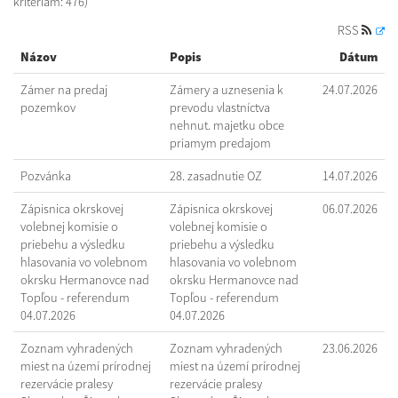
kritériám: 476)
RSS
Názov
Popis
Dátum
Zámer na predaj
Zámery a uznesenia k
24.07.2026
pozemkov
prevodu vlastníctva
nehnut. majetku obce
priamym predajom
Pozvánka
28. zasadnutie OZ
14.07.2026
Zápisnica okrskovej
Zápisnica okrskovej
06.07.2026
volebnej komisie o
volebnej komisie o
priebehu a výsledku
priebehu a výsledku
hlasovania vo volebnom
hlasovania vo volebnom
okrsku Hermanovce nad
okrsku Hermanovce nad
Topľou - referendum
Topľou - referendum
04.07.2026
04.07.2026
Zoznam vyhradených
Zoznam vyhradených
23.06.2026
miest na území prírodnej
miest na území prírodnej
rezervácie pralesy
rezervácie pralesy