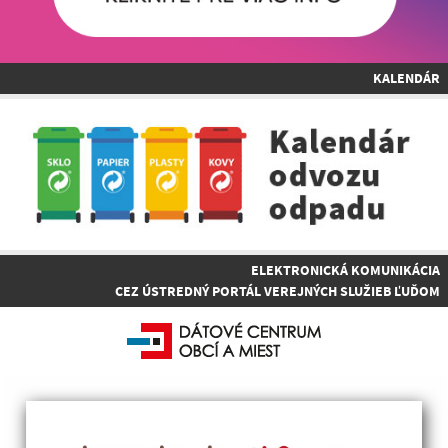
KALENDÁR
ELEKTRONICKÁ KOMUNIKÁCIA
CEZ ÚSTREDNÝ PORTÁL VEREJNÝCH SLUŽIEB ĽUĎOM