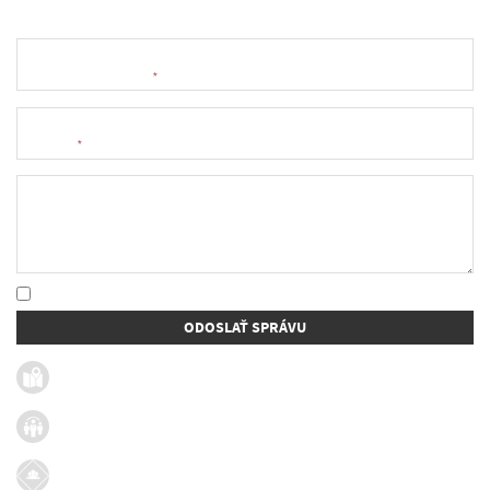
Meno a priezvisko
*
E-mail
*
Text správy
* Oboznámil som sa so
spracúvaním osobných údajov
ODOSLAŤ SPRÁVU
Užitočné linky
Firmy v obci
Dotácie