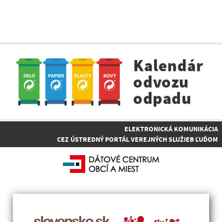
ELEKTRONICKÁ KOMUNIKÁCIA
CEZ ÚSTREDNÝ PORTÁL VEREJNÝCH SLUŽIEB ĽUĎOM