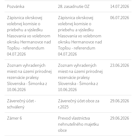
Pozvánka
28. zasadnutie OZ
14.07.2026
Zápisnica okrskovej
Zápisnica okrskovej
06.07.2026
volebnej komisie o
volebnej komisie o
priebehu a výsledku
priebehu a výsledku
hlasovania vo volebnom
hlasovania vo volebnom
okrsku Hermanovce nad
okrsku Hermanovce nad
Topľou - referendum
Topľou - referendum
04.07.2026
04.07.2026
Zoznam vyhradených
Zoznam vyhradených
23.06.2026
miest na území prírodnej
miest na území prírodnej
rezervácie pralesy
rezervácie pralesy
Slovenska - Šimonka z
Slovenska - Šimonka z
10.06.2026
10.06.2026
Záverečný účet -
Záverečný účet obce za
29.06.2026
schválený
r.2025
Zámer 6
Prevod vlastníctva
29.06.2026
nehnuteľného majetku
obce