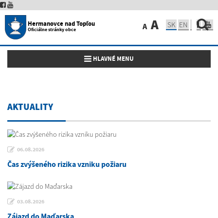
A
Hermanovce nad Topľou
SK
EN
A
Oficiálne stránky obce
Toggle navigation
HLAVNÉ MENU
AKTUALITY
06.08.2026
Čas zvýšeného rizika vzniku požiaru
03.08.2026
Zájazd do Maďarska