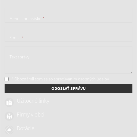
Meno a priezvisko
*
E-mail
*
Text správy
* Oboznámil som sa so
spracúvaním osobných údajov
ODOSLAŤ SPRÁVU
Užitočné linky
Firmy v obci
Dotácie