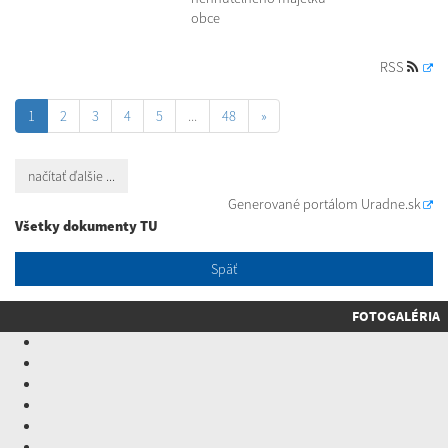
obce
RSS
1
2
3
4
5
...
48
»
načítať ďalšie ...
Generované portálom
Uradne.sk
Všetky dokumenty TU
Späť
FOTOGALÉRIA