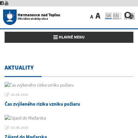
A
Hermanovce nad Topľou
SK
EN
A
Oficiálne stránky obce
Toggle navigation
HLAVNÉ MENU
AKTUALITY
06.08.2026
Čas zvýšeného rizika vzniku požiaru
03.08.2026
Zájazd do Maďarska