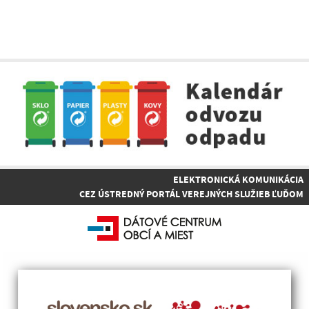
ELEKTRONICKÁ KOMUNIKÁCIA
CEZ ÚSTREDNÝ PORTÁL VEREJNÝCH SLUŽIEB ĽUĎOM