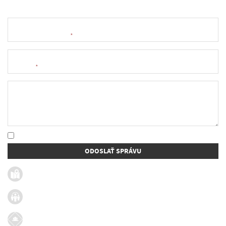
Meno a priezvisko
*
E-mail
*
Text správy
* Oboznámil som sa so
spracúvaním osobných údajov
ODOSLAŤ SPRÁVU
Užitočné linky
Firmy v obci
Dotácie