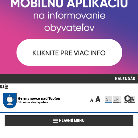
KALENDÁR
A
Hermanovce nad Topľou
SK
EN
A
Oficiálne stránky obce
Toggle navigation
HLAVNÉ MENU