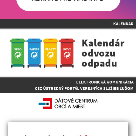
KALENDÁR
ELEKTRONICKÁ KOMUNIKÁCIA
CEZ ÚSTREDNÝ PORTÁL VEREJNÝCH SLUŽIEB ĽUĎOM