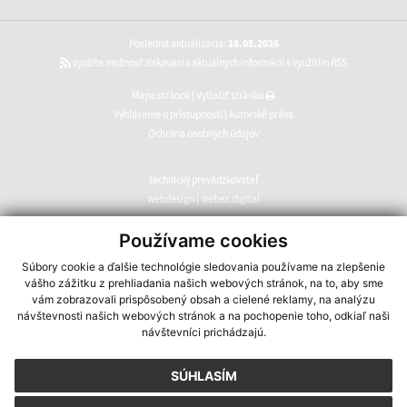
Posledná aktualizácia:
28.05.2026
využite možnosť získavania aktuálnych informácií s využitím RSS
Mapa stránok
|
Vytlačiť stránku
Vyhlásenie o prístupnosti
|
Autorské práva
Ochrana osobných údajov
technický prevádzkovateľ
webdesign
|
webex.digital
CMS systém (redakčný) systém ECHELON 2
,
web portál
,
Používame cookies
webhosting
,
webex.digital
,
domény
,
registrácia domény
,
Súbory cookie a ďalšie technológie sledovania používame na zlepšenie
spoločnosť webex.digital
vášho zážitku z prehliadania našich webových stránok, na to, aby sme
vám zobrazovali prispôsobený obsah a cielené reklamy, na analýzu
návštevnosti našich webových stránok a na pochopenie toho, odkiaľ naši
návštevníci prichádzajú.
SÚHLASÍM