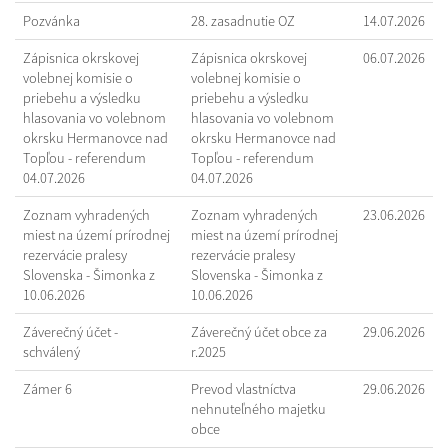
Pozvánka
28. zasadnutie OZ
14.07.2026
Zápisnica okrskovej
Zápisnica okrskovej
06.07.2026
volebnej komisie o
volebnej komisie o
priebehu a výsledku
priebehu a výsledku
hlasovania vo volebnom
hlasovania vo volebnom
okrsku Hermanovce nad
okrsku Hermanovce nad
Topľou - referendum
Topľou - referendum
04.07.2026
04.07.2026
Zoznam vyhradených
Zoznam vyhradených
23.06.2026
miest na území prírodnej
miest na území prírodnej
rezervácie pralesy
rezervácie pralesy
Slovenska - Šimonka z
Slovenska - Šimonka z
10.06.2026
10.06.2026
Záverečný účet -
Záverečný účet obce za
29.06.2026
schválený
r.2025
Zámer 6
Prevod vlastníctva
29.06.2026
nehnuteľného majetku
obce