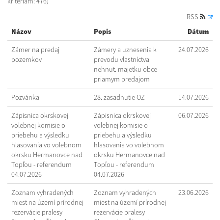
kritériám: 476)
RSS
Názov
Popis
Dátum
Zámer na predaj
Zámery a uznesenia k
24.07.2026
pozemkov
prevodu vlastníctva
nehnut. majetku obce
priamym predajom
Pozvánka
28. zasadnutie OZ
14.07.2026
Zápisnica okrskovej
Zápisnica okrskovej
06.07.2026
volebnej komisie o
volebnej komisie o
priebehu a výsledku
priebehu a výsledku
hlasovania vo volebnom
hlasovania vo volebnom
okrsku Hermanovce nad
okrsku Hermanovce nad
Topľou - referendum
Topľou - referendum
04.07.2026
04.07.2026
Zoznam vyhradených
Zoznam vyhradených
23.06.2026
miest na území prírodnej
miest na území prírodnej
rezervácie pralesy
rezervácie pralesy