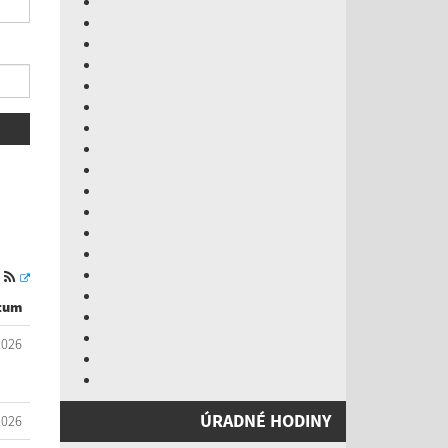
S
tum
2026
ÚRADNÉ HODINY
2026