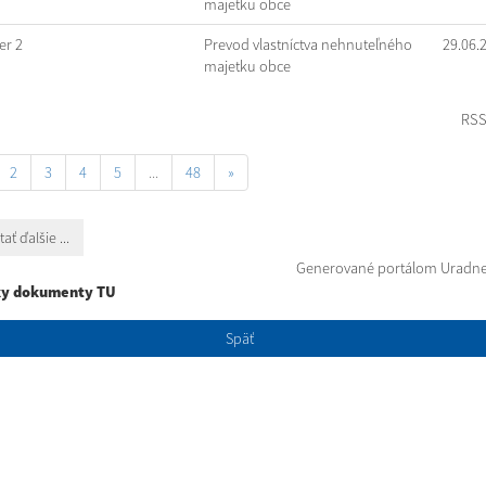
majetku obce
r 2
Prevod vlastníctva nehnuteľného
29.06.
majetku obce
RS
2
3
4
5
...
48
»
tať ďalšie ...
Generované portálom
Uradne
ky dokumenty TU
Späť