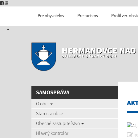
Pre obyvateľov
Pre turistov
Profil ver. obs
HERMANOVCE NAD
OFICIÁLNE STRÁNKY OBCE
SAMOSPRÁVA
AK
O obci
Starosta obce
Obecné zastupiteľstvo
Hlavný kontrolór
0