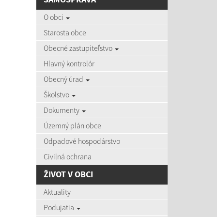
AKTU
O obci
Starosta obce
Obecné zastupiteľstvo
Hlavný kontrolór
03.08
Obecný úrad
Zájazd d
Školstvo
Dokumenty
Územný plán obce
03.08
Pozvánky
Odpadové hospodárstvo
Civilná ochrana
ŽIVOT V OBCI
22.07
Aktuality
Očkovan
Podujatia