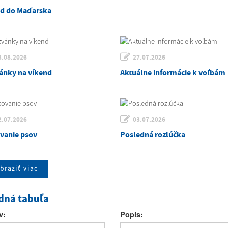
zd do Maďarska
3.08.2026
27.07.2026
ánky na víkend
Aktuálne informácie k voľbám
2.07.2026
03.07.2026
vanie psov
Posledná rozlúčka
braziť viac
dná tabuľa
v:
Popis: