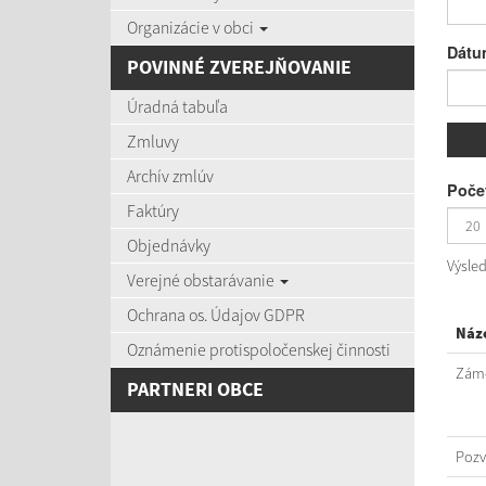
Organizácie v obci
Dátu
POVINNÉ ZVEREJŇOVANIE
Úradná tabuľa
Zmluvy
Archív zmlúv
Počet
Faktúry
Objednávky
Výsle
Verejné obstarávanie
Ochrana os. Údajov GDPR
Náz
Oznámenie protispoločenskej činnosti
Záme
PARTNERI OBCE
Poz