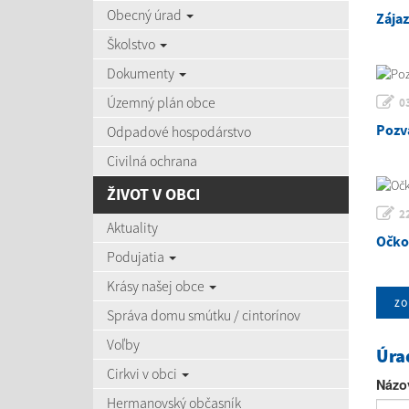
Obecný úrad
Zája
Školstvo
Dokumenty
Územný plán obce
0
Pozv
Odpadové hospodárstvo
Civilná ochrana
ŽIVOT V OBCI
2
Aktuality
Očko
Podujatia
Krásy našej obce
zo
Správa domu smútku / cintorínov
Voľby
Úra
Cirkvi v obci
Názo
Hermanovský občasník