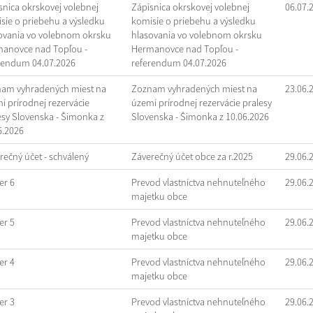
snica okrskovej volebnej
Zápisnica okrskovej volebnej
06.07.
sie o priebehu a výsledku
komisie o priebehu a výsledku
ovania vo volebnom okrsku
hlasovania vo volebnom okrsku
anovce nad Topľou -
Hermanovce nad Topľou -
rendum 04.07.2026
referendum 04.07.2026
am vyhradených miest na
Zoznam vyhradených miest na
23.06.
í prírodnej rezervácie
území prírodnej rezervácie pralesy
esy Slovenska - Šimonka z
Slovenska - Šimonka z 10.06.2026
6.2026
rečný účet - schválený
Záverečný účet obce za r.2025
29.06.
r 6
Prevod vlastníctva nehnuteľného
29.06.
majetku obce
r 5
Prevod vlastníctva nehnuteľného
29.06.
majetku obce
r 4
Prevod vlastníctva nehnuteľného
29.06.
majetku obce
r 3
Prevod vlastníctva nehnuteľného
29.06.