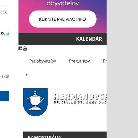
2026
S
KALENDÁR
Pre obyvateľov
Pre turistov
Profil ver. obstaráv
.sk
HERMANOVCE NAD T
OFICIÁLNE STRÁNKY OBCE
SAMOSPRÁVA