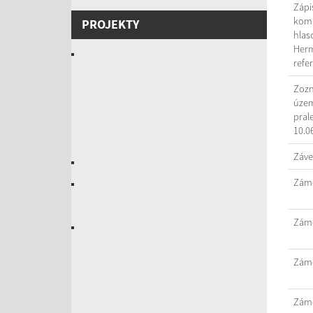
Zápi
komi
PROJEKTY
hlas
Herm
refe
Zozn
územ
pral
10.0
Záve
Záme
Záme
Záme
Záme