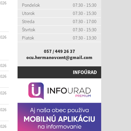
2026
Pondelok
07:30 - 15:30
Utorok
07:30 - 15:30
Streda
07:30 - 17:00
Štvrtok
07:30 - 15:30
2026
Piatok
07:30 - 13:30
057 / 449 26 37
ocu.hermanovcent@gmail.com
2026
INFOÚRAD
2026
2026
2026
2026