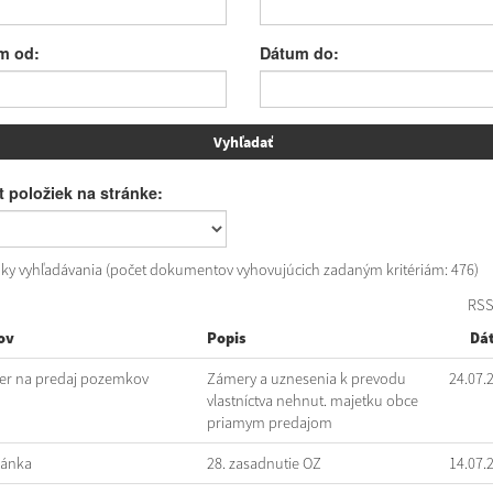
m od:
Dátum do:
 položiek na stránke:
dky vyhľadávania (počet dokumentov vyhovujúcich zadaným kritériám: 476)
RS
ov
Popis
Dá
r na predaj pozemkov
Zámery a uznesenia k prevodu
24.07.
vlastníctva nehnut. majetku obce
priamym predajom
vánka
28. zasadnutie OZ
14.07.