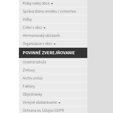
Krásy našej obce
zobra
Správa domu smútku / cintorínov
Voľby
Úradná
Cirkvi v obci
Názov:
Hermanovský občasník
Organizácie v obci
Dátum o
POVINNÉ ZVEREJŇOVANIE
Úradná tabuľa
Zmluvy
Archív zmlúv
Počet po
Faktúry
Objednávky
Výsledky 
Verejné obstarávanie
Ochrana os. Údajov GDPR