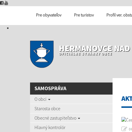
Pre obyvateľov
Pre turistov
Profil ver. obs
HERMANOVCE NAD
OFICIÁLNE STRÁNKY OBCE
SAMOSPRÁVA
AK
O obci
Starosta obce
Obecné zastupiteľstvo
Hlavný kontrolór
0