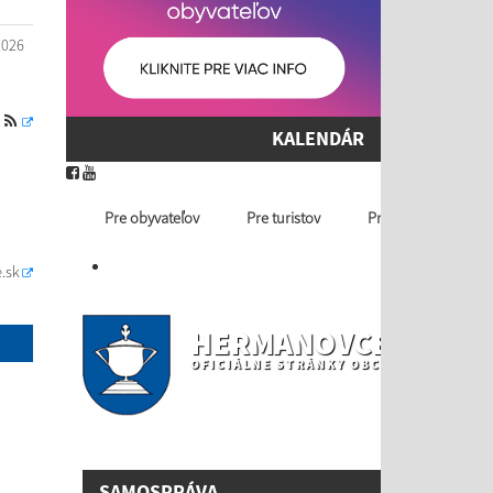
2026
S
KALENDÁR
Pre obyvateľov
Pre turistov
Profil ver. obstaráv
.sk
HERMANOVCE NAD T
OFICIÁLNE STRÁNKY OBCE
SAMOSPRÁVA