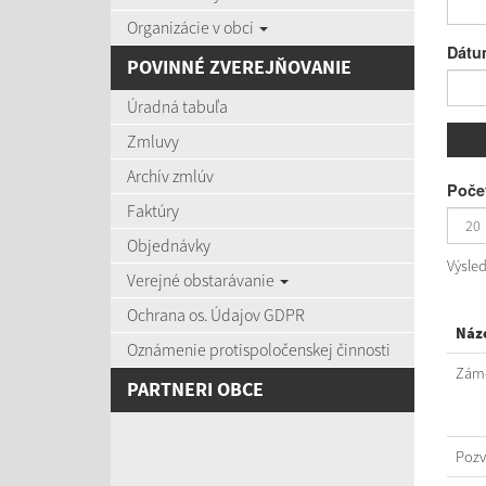
Organizácie v obci
Dátu
POVINNÉ ZVEREJŇOVANIE
Úradná tabuľa
Zmluvy
Archív zmlúv
Počet
Faktúry
Objednávky
Výsle
Verejné obstarávanie
Ochrana os. Údajov GDPR
Náz
Oznámenie protispoločenskej činnosti
Záme
PARTNERI OBCE
Poz