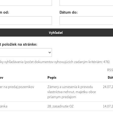
m od:
Dátum do:
 položiek na stránke:
dky vyhľadávania (počet dokumentov vyhovujúcich zadaným kritériám: 476)
RS
ov
Popis
Dá
r na predaj pozemkov
Zámery a uznesenia k prevodu
24.07.
vlastníctva nehnut. majetku obce
priamym predajom
vánka
28. zasadnutie OZ
14.07.