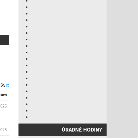
S
tum
2026
ÚRADNÉ HODINY
2026