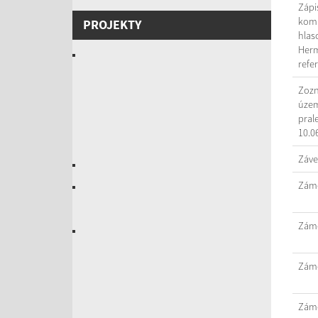
Zápi
komi
PROJEKTY
hlas
Herm
refe
Zozn
územ
pral
10.0
Záve
Záme
Záme
Záme
Záme