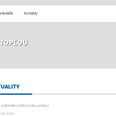
tarávateľa
Kontakty
 TOPĽOU
TUALITY
6.08.2026