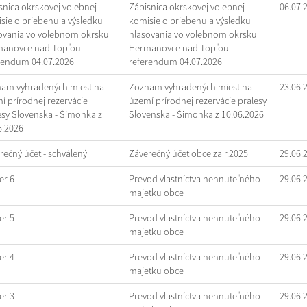
snica okrskovej volebnej
Zápisnica okrskovej volebnej
06.07.
sie o priebehu a výsledku
komisie o priebehu a výsledku
ovania vo volebnom okrsku
hlasovania vo volebnom okrsku
anovce nad Topľou -
Hermanovce nad Topľou -
rendum 04.07.2026
referendum 04.07.2026
am vyhradených miest na
Zoznam vyhradených miest na
23.06.
í prírodnej rezervácie
území prírodnej rezervácie pralesy
esy Slovenska - Šimonka z
Slovenska - Šimonka z 10.06.2026
6.2026
rečný účet - schválený
Záverečný účet obce za r.2025
29.06.
r 6
Prevod vlastníctva nehnuteľného
29.06.
majetku obce
r 5
Prevod vlastníctva nehnuteľného
29.06.
majetku obce
r 4
Prevod vlastníctva nehnuteľného
29.06.
majetku obce
r 3
Prevod vlastníctva nehnuteľného
29.06.