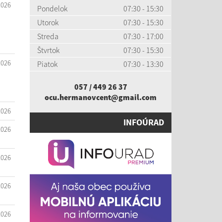
2026
Pondelok
07:30 - 15:30
Utorok
07:30 - 15:30
Streda
07:30 - 17:00
Štvrtok
07:30 - 15:30
2026
Piatok
07:30 - 13:30
057 / 449 26 37
ocu.hermanovcent@gmail.com
2026
INFOÚRAD
2026
2026
2026
2026