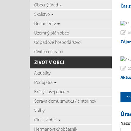
Obecný úrad
Čas z
Školstvo
Dokumenty
Územný plán obce
0
Zája
Odpadové hospodárstvo
Civilná ochrana
ŽIVOT V OBCI
2
Aktuality
Aktu
Podujatia
Krásy našej obce
zo
Správa domu smútku / cintorínov
Voľby
Úra
Cirkvi v obci
Názo
Hermanovský občasník