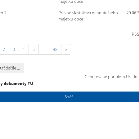
majetku obce
r 2
Prevod vlastníctva nehnuteľného
29.06.
majetku obce
RS
2
3
4
5
...
48
»
tať ďalšie ...
Generované portálom
Uradne
ky dokumenty TU
Späť