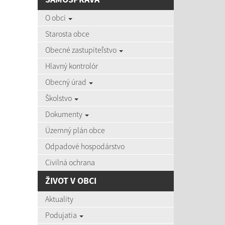
AKTU
O obci
Starosta obce
Obecné zastupiteľstvo
Hlavný kontrolór
06.08
Obecný úrad
Čas zvýš
Školstvo
Dokumenty
Územný plán obce
03.08
Zájazd d
Odpadové hospodárstvo
Civilná ochrana
ŽIVOT V OBCI
27.07
Aktuality
Aktuálne
Podujatia