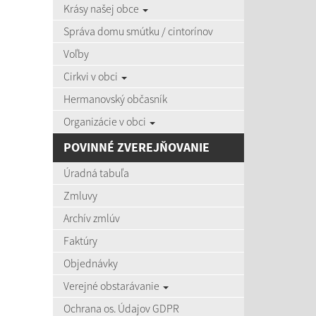
Krásy našej obce
zobra
Správa domu smútku / cintorínov
Voľby
Úradná
Cirkvi v obci
Názov:
Hermanovský občasník
Organizácie v obci
Dátum o
POVINNÉ ZVEREJŇOVANIE
Úradná tabuľa
Zmluvy
Archív zmlúv
Počet po
Faktúry
Objednávky
Výsledky 
Verejné obstarávanie
Ochrana os. Údajov GDPR