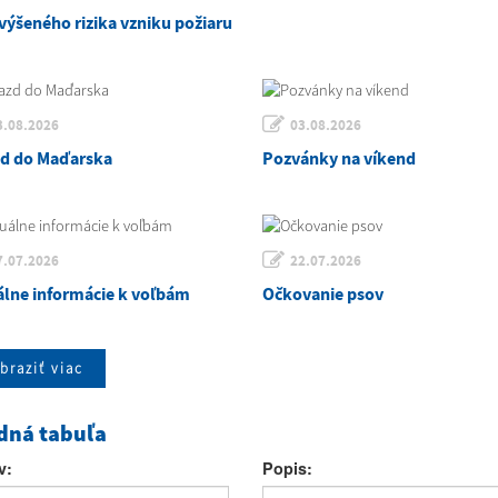
výšeného rizika vzniku požiaru
3.08.2026
03.08.2026
zd do Maďarska
Pozvánky na víkend
7.07.2026
22.07.2026
álne informácie k voľbám
Očkovanie psov
braziť viac
dná tabuľa
v:
Popis: