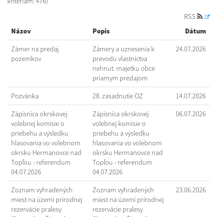
kritériám: 476)
RSS
Názov
Popis
Dátum
Zámer na predaj
Zámery a uznesenia k
24.07.2026
pozemkov
prevodu vlastníctva
nehnut. majetku obce
priamym predajom
Pozvánka
28. zasadnutie OZ
14.07.2026
Zápisnica okrskovej
Zápisnica okrskovej
06.07.2026
volebnej komisie o
volebnej komisie o
priebehu a výsledku
priebehu a výsledku
hlasovania vo volebnom
hlasovania vo volebnom
okrsku Hermanovce nad
okrsku Hermanovce nad
Topľou - referendum
Topľou - referendum
04.07.2026
04.07.2026
Zoznam vyhradených
Zoznam vyhradených
23.06.2026
miest na území prírodnej
miest na území prírodnej
rezervácie pralesy
rezervácie pralesy