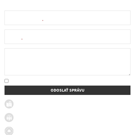
Meno a priezvisko
*
E-mail
*
Text správy
* Oboznámil som sa so
spracúvaním osobných údajov
ODOSLAŤ SPRÁVU
Užitočné linky
Firmy v obci
Dotácie