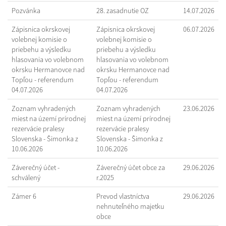
Pozvánka
28. zasadnutie OZ
14.07.2026
Zápisnica okrskovej
Zápisnica okrskovej
06.07.2026
volebnej komisie o
volebnej komisie o
priebehu a výsledku
priebehu a výsledku
hlasovania vo volebnom
hlasovania vo volebnom
okrsku Hermanovce nad
okrsku Hermanovce nad
Topľou - referendum
Topľou - referendum
04.07.2026
04.07.2026
Zoznam vyhradených
Zoznam vyhradených
23.06.2026
miest na území prírodnej
miest na území prírodnej
rezervácie pralesy
rezervácie pralesy
Slovenska - Šimonka z
Slovenska - Šimonka z
10.06.2026
10.06.2026
Záverečný účet -
Záverečný účet obce za
29.06.2026
schválený
r.2025
Zámer 6
Prevod vlastníctva
29.06.2026
nehnuteľného majetku
obce