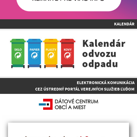
KALENDÁR
ELEKTRONICKÁ KOMUNIKÁCIA
CEZ ÚSTREDNÝ PORTÁL VEREJNÝCH SLUŽIEB ĽUĎOM