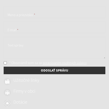
Meno a priezvisko
*
E-mail
*
Text správy
* Oboznámil som sa so
spracúvaním osobných údajov
ODOSLAŤ SPRÁVU
Užitočné linky
Firmy v obci
Dotácie