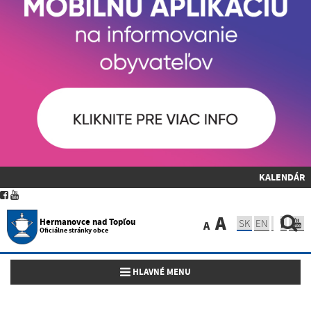
KALENDÁR
A
Hermanovce nad Topľou
SK
EN
A
Oficiálne stránky obce
Toggle navigation
HLAVNÉ MENU