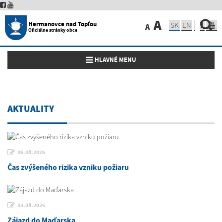
A
Hermanovce nad Topľou
SK
EN
A
Oficiálne stránky obce
Toggle navigation
HLAVNÉ MENU
AKTUALITY
06.08.2026
Čas zvýšeného rizika vzniku požiaru
03.08.2026
Zájazd do Maďarska