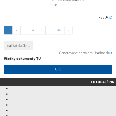
obce
RSS
1
2
3
4
5
...
48
»
načítať ďalšie ...
Generované portálom
Uradne.sk
Všetky dokumenty TU
Späť
FOTOGALÉRIA