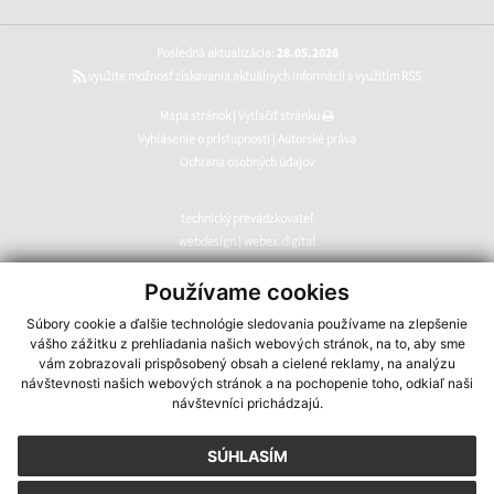
Posledná aktualizácia:
28.05.2026
využite možnosť získavania aktuálnych informácií s využitím RSS
Mapa stránok
|
Vytlačiť stránku
Vyhlásenie o prístupnosti
|
Autorské práva
Ochrana osobných údajov
technický prevádzkovateľ
webdesign
|
webex.digital
CMS systém (redakčný) systém ECHELON 2
,
web portál
,
Používame cookies
webhosting
,
webex.digital
,
domény
,
registrácia domény
,
Súbory cookie a ďalšie technológie sledovania používame na zlepšenie
spoločnosť webex.digital
vášho zážitku z prehliadania našich webových stránok, na to, aby sme
vám zobrazovali prispôsobený obsah a cielené reklamy, na analýzu
návštevnosti našich webových stránok a na pochopenie toho, odkiaľ naši
návštevníci prichádzajú.
SÚHLASÍM