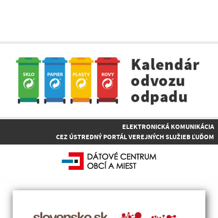
ELEKTRONICKÁ KOMUNIKÁCIA
CEZ ÚSTREDNÝ PORTÁL VEREJNÝCH SLUŽIEB ĽUĎOM