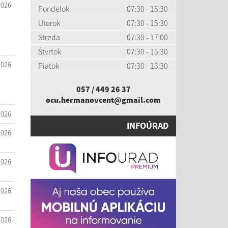
2026
Pondelok
07:30 - 15:30
Utorok
07:30 - 15:30
Streda
07:30 - 17:00
Štvrtok
07:30 - 15:30
2026
Piatok
07:30 - 13:30
057 / 449 26 37
ocu.hermanovcent@gmail.com
2026
INFOÚRAD
2026
2026
2026
2026