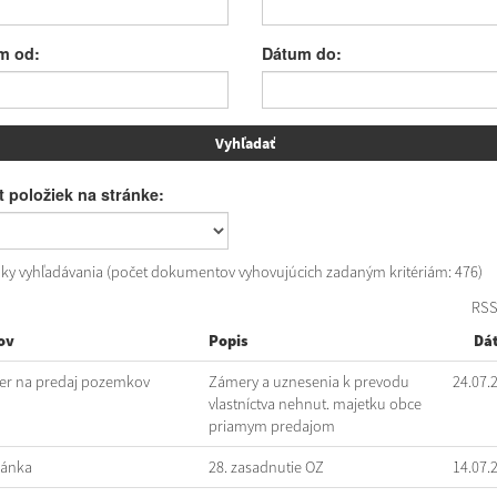
m od:
Dátum do:
 položiek na stránke:
dky vyhľadávania (počet dokumentov vyhovujúcich zadaným kritériám: 476)
RS
ov
Popis
Dá
r na predaj pozemkov
Zámery a uznesenia k prevodu
24.07.
vlastníctva nehnut. majetku obce
priamym predajom
vánka
28. zasadnutie OZ
14.07.