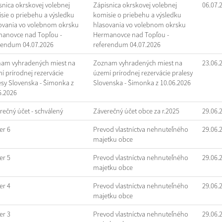
snica okrskovej volebnej
Zápisnica okrskovej volebnej
06.07.
sie o priebehu a výsledku
komisie o priebehu a výsledku
ovania vo volebnom okrsku
hlasovania vo volebnom okrsku
anovce nad Topľou -
Hermanovce nad Topľou -
rendum 04.07.2026
referendum 04.07.2026
am vyhradených miest na
Zoznam vyhradených miest na
23.06.
í prírodnej rezervácie
území prírodnej rezervácie pralesy
esy Slovenska - Šimonka z
Slovenska - Šimonka z 10.06.2026
6.2026
rečný účet - schválený
Záverečný účet obce za r.2025
29.06.
r 6
Prevod vlastníctva nehnuteľného
29.06.
majetku obce
r 5
Prevod vlastníctva nehnuteľného
29.06.
majetku obce
r 4
Prevod vlastníctva nehnuteľného
29.06.
majetku obce
r 3
Prevod vlastníctva nehnuteľného
29.06.