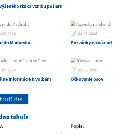
výšeného rizika vzniku požiaru
3.08.2026
03.08.2026
zd do Maďarska
Pozvánky na víkend
7.07.2026
22.07.2026
álne informácie k voľbám
Očkovanie psov
braziť viac
dná tabuľa
v:
Popis: