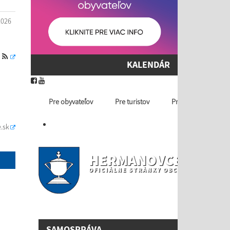
2026
S
KALENDÁR
Pre obyvateľov
Pre turistov
Profil ver. obstaráv
.sk
HERMANOVCE NAD T
OFICIÁLNE STRÁNKY OBCE
SAMOSPRÁVA