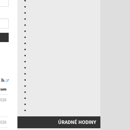
S
tum
2026
ÚRADNÉ HODINY
2026