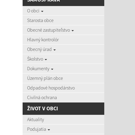
AKTU
O obci
Starosta obce
Obecné zastupiteľstvo
Hlavný kontrolór
06.08
Obecný úrad
Čas zvýš
Školstvo
Dokumenty
Územný plán obce
03.08
Zájazd d
Odpadové hospodárstvo
Civilná ochrana
ŽIVOT V OBCI
27.07
Aktuality
Aktuálne
Podujatia