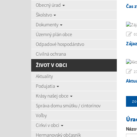
Obecný úrad
Čas z
Školstvo
Dokumenty
Územný plán obce
0
Zája
Odpadové hospodárstvo
Civilná ochrana
ŽIVOT V OBCI
2
Aktuality
Aktu
Podujatia
Krásy našej obce
zo
Správa domu smútku / cintorínov
Voľby
Úra
Cirkvi v obci
Názo
Hermanovský občasník