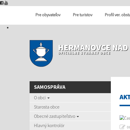
Pre obyvateľov
Pre turistov
Profil ver. obs
HERMANOVCE NAD
OFICIÁLNE STRÁNKY OBCE
SAMOSPRÁVA
AK
O obci
Starosta obce
Obecné zastupiteľstvo
Hlavný kontrolór
0