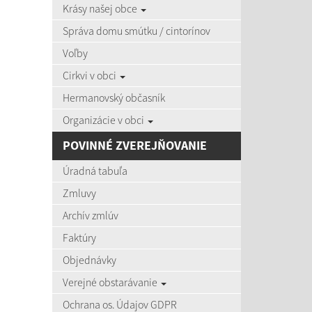
Krásy našej obce
zobra
Správa domu smútku / cintorínov
Voľby
Úradná
Cirkvi v obci
Názov:
Hermanovský občasník
Organizácie v obci
Dátum o
POVINNÉ ZVEREJŇOVANIE
Úradná tabuľa
Zmluvy
Archív zmlúv
Počet po
Faktúry
Objednávky
Výsledky 
Verejné obstarávanie
Ochrana os. Údajov GDPR