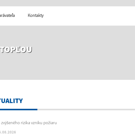
tarávateľa
Kontakty
 TOPĽOU
TUALITY
6.08.2026