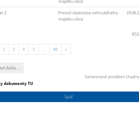
majetku obce
r 2
Prevod vlastníctva nehnuteľného
29.06.
majetku obce
RS
2
3
4
5
...
48
»
tať ďalšie ...
Generované portálom
Uradne
ky dokumenty TU
Späť