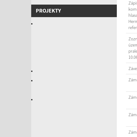
Zápi
komi
PROJEKTY
hlas
Herm
refe
Zozn
územ
pral
10.0
Záve
Záme
Záme
Záme
Záme