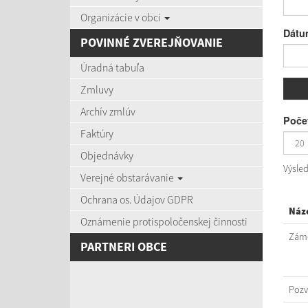
Organizácie v obci
Dátu
POVINNÉ ZVEREJŇOVANIE
Úradná tabuľa
Zmluvy
Archív zmlúv
Počet
Faktúry
Objednávky
Výsle
Verejné obstarávanie
Ochrana os. Údajov GDPR
Náz
Oznámenie protispoločenskej činnosti
Záme
PARTNERI OBCE
Poz