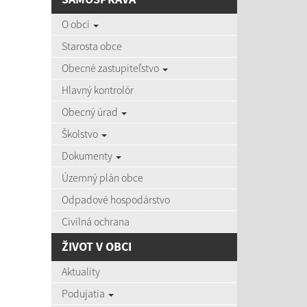
AKTU
O obci
Starosta obce
Obecné zastupiteľstvo
Hlavný kontrolór
06.08
Obecný úrad
Čas zvýš
Školstvo
Dokumenty
Územný plán obce
03.08
Zájazd d
Odpadové hospodárstvo
Civilná ochrana
ŽIVOT V OBCI
27.07
Aktuality
Aktuálne
Podujatia