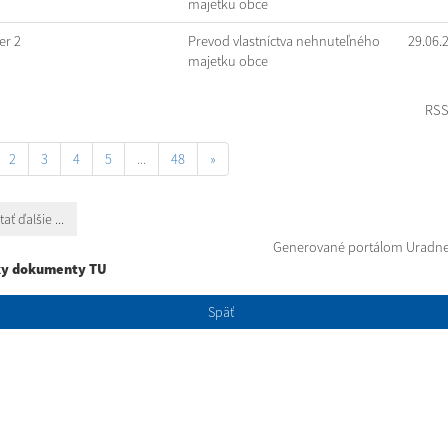
majetku obce
r 2
Prevod vlastníctva nehnuteľného
29.06.
majetku obce
RS
2
3
4
5
...
48
»
tať ďalšie ...
Generované portálom
Uradne
ky dokumenty TU
Späť