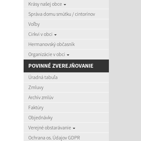
Krásy našej obce
zobra
Správa domu smútku / cintorínov
Voľby
Úradná
Cirkvi v obci
Názov:
Hermanovský občasník
Organizácie v obci
Dátum o
POVINNÉ ZVEREJŇOVANIE
Úradná tabuľa
Zmluvy
Archív zmlúv
Počet po
Faktúry
Objednávky
Výsledky 
Verejné obstarávanie
Ochrana os. Údajov GDPR