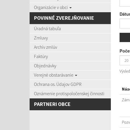
Organizácie v obci
Dátu
POVINNÉ ZVEREJŇOVANIE
Úradná tabuľa
Zmluvy
Archív zmlúv
Počet
Faktúry
Objednávky
Výsle
Verejné obstarávanie
Ochrana os. Údajov GDPR
Náz
Oznámenie protispoločenskej činnosti
Záme
PARTNERI OBCE
Poz