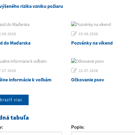
výšeného rizika vzniku požiaru
3.08.2026
03.08.2026
zd do Maďarska
Pozvánky na víkend
7.07.2026
22.07.2026
álne informácie k voľbám
Očkovanie psov
braziť viac
dná tabuľa
v:
Popis: