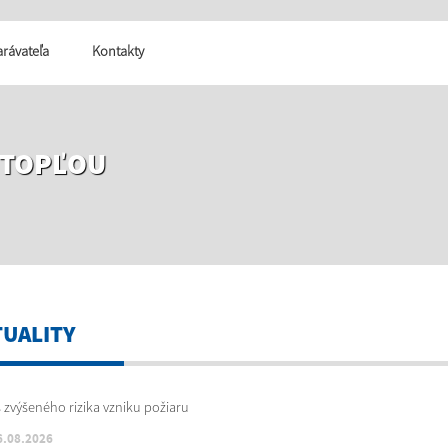
tarávateľa
Kontakty
 TOPĽOU
TUALITY
6.08.2026