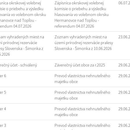
snica okrskovej volebnej
Zápisnica okrskovej volebnej
06.07.
sie o priebehu a výsledku
komisie o priebehu a výsledku
ovania vo volebnom okrsku
hlasovania vo volebnom okrsku
anovce nad Topľou -
Hermanovce nad Topľou -
rendum 04.07.2026
referendum 04.07.2026
am vyhradených miest na
Zoznam vyhradených miest na
23.06.
í prírodnej rezervácie
území prírodnej rezervácie pralesy
esy Slovenska - Šimonka z
Slovenska - Šimonka z 10.06.2026
6.2026
rečný účet - schválený
Záverečný účet obce za r.2025
29.06.
r 6
Prevod vlastníctva nehnuteľného
29.06.
majetku obce
r 5
Prevod vlastníctva nehnuteľného
29.06.
majetku obce
r 4
Prevod vlastníctva nehnuteľného
29.06.
majetku obce
r 3
Prevod vlastníctva nehnuteľného
29.06.