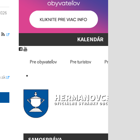
2026
S
KALENDÁR
Pre obyvateľov
Pre turistov
Profil ver. obstaráv
.sk
HERMANOVCE NAD T
OFICIÁLNE STRÁNKY OBCE
SAMOSPRÁVA