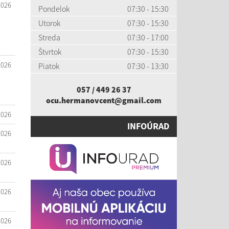
2026
Pondelok
07:30 - 15:30
Utorok
07:30 - 15:30
Streda
07:30 - 17:00
Štvrtok
07:30 - 15:30
2026
Piatok
07:30 - 13:30
057 / 449 26 37
ocu.hermanovcent@gmail.com
2026
INFOÚRAD
2026
2026
2026
2026