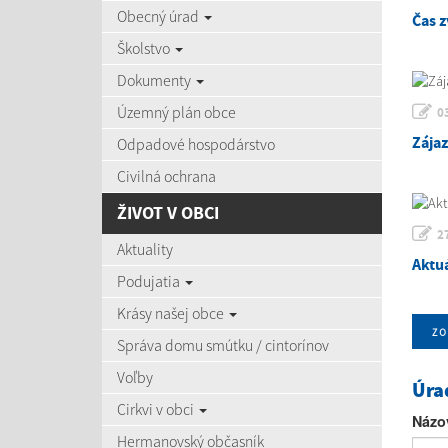
Obecný úrad
Čas z
Školstvo
Dokumenty
Územný plán obce
0
Zája
Odpadové hospodárstvo
Civilná ochrana
ŽIVOT V OBCI
2
Aktuality
Aktu
Podujatia
Krásy našej obce
zo
Správa domu smútku / cintorínov
Voľby
Úra
Cirkvi v obci
Názo
Hermanovský občasník