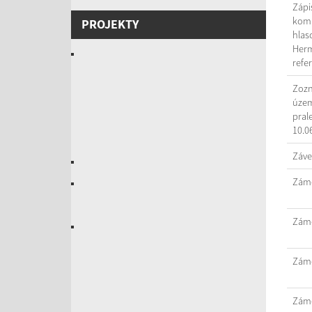
Zápi
komi
PROJEKTY
hlas
Herm
refe
Zozn
územ
pral
10.0
Záve
Záme
Záme
Záme
Záme