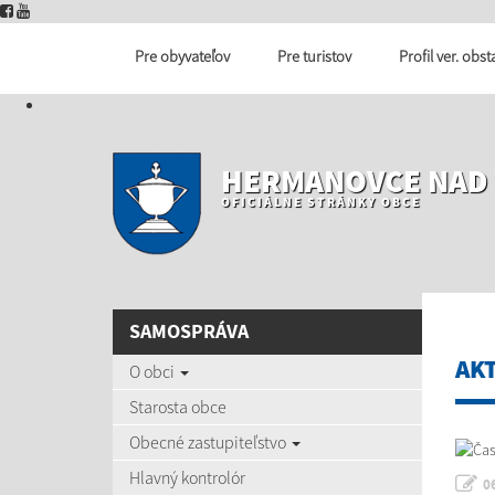
Pre obyvateľov
Pre turistov
Profil ver. obs
HERMANOVCE NAD
OFICIÁLNE STRÁNKY OBCE
SAMOSPRÁVA
AK
O obci
Starosta obce
Obecné zastupiteľstvo
Hlavný kontrolór
0