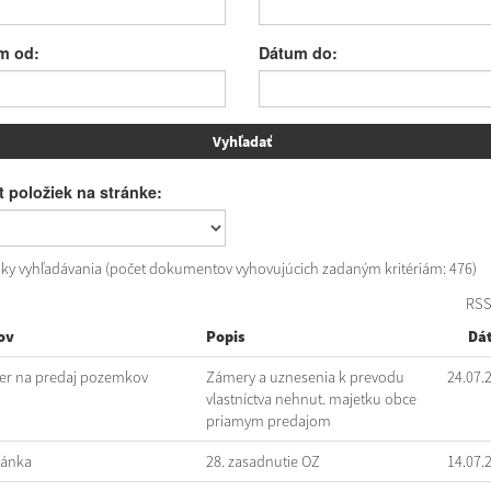
m od:
Dátum do:
 položiek na stránke:
dky vyhľadávania (počet dokumentov vyhovujúcich zadaným kritériám: 476)
RS
ov
Popis
Dá
r na predaj pozemkov
Zámery a uznesenia k prevodu
24.07.
vlastníctva nehnut. majetku obce
priamym predajom
vánka
28. zasadnutie OZ
14.07.