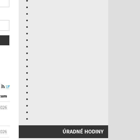
S
tum
2026
ÚRADNÉ HODINY
2026