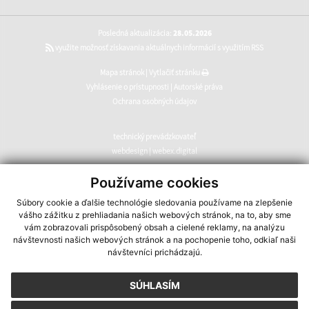
Posledná aktualizácia:
28.05.2026
využite možnosť získavania aktuálnych informácií s využitím RSS
Mapa stránok
|
Vytlačiť stránku
Vyhlásenie o prístupnosti
|
Autorské práva
Ochrana osobných údajov
technický prevádzkovateľ
webdesign
|
webex.digital
CMS systém (redakčný) systém ECHELON 2
,
web portál
,
Používame cookies
webhosting
,
webex.digital
,
domény
,
registrácia domény
,
Súbory cookie a ďalšie technológie sledovania používame na zlepšenie
spoločnosť webex.digital
vášho zážitku z prehliadania našich webových stránok, na to, aby sme
vám zobrazovali prispôsobený obsah a cielené reklamy, na analýzu
návštevnosti našich webových stránok a na pochopenie toho, odkiaľ naši
návštevníci prichádzajú.
SÚHLASÍM