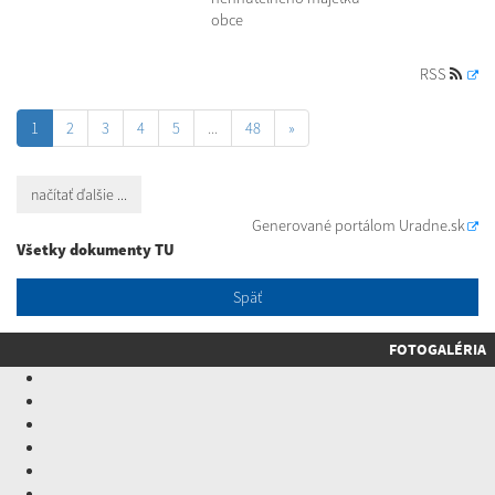
obce
RSS
1
2
3
4
5
...
48
»
načítať ďalšie ...
Generované portálom
Uradne.sk
Všetky dokumenty TU
Späť
FOTOGALÉRIA