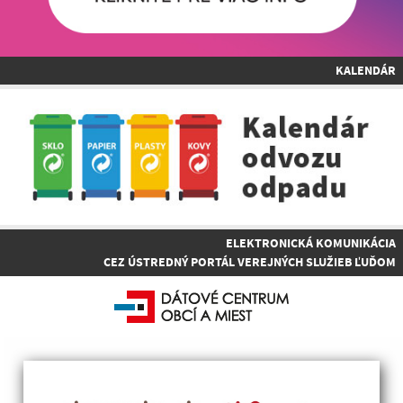
KALENDÁR
ELEKTRONICKÁ KOMUNIKÁCIA
CEZ ÚSTREDNÝ PORTÁL VEREJNÝCH SLUŽIEB ĽUĎOM