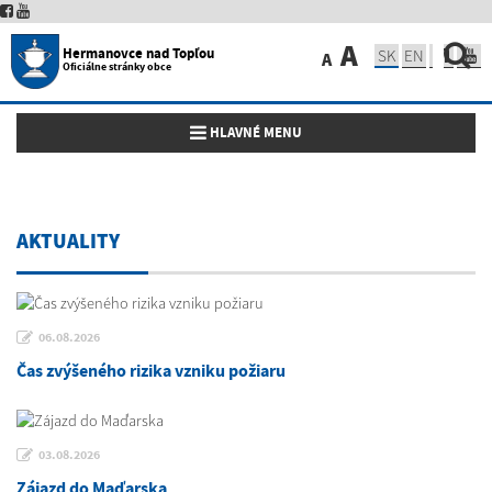
A
Hermanovce nad Topľou
SK
EN
A
Oficiálne stránky obce
Toggle navigation
HLAVNÉ MENU
AKTUALITY
06.08.2026
Čas zvýšeného rizika vzniku požiaru
03.08.2026
Zájazd do Maďarska