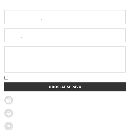
Meno a priezvisko
*
E-mail
*
Text správy
* Oboznámil som sa so
spracúvaním osobných údajov
ODOSLAŤ SPRÁVU
Užitočné linky
Firmy v obci
Dotácie