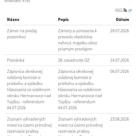
kritériám: 476)
RSS
Názov
Popis
Dátum
Zámer na predaj
Zámery a uznesenia k
24.07.2026
pozemkov
prevodu vlastníctva
nehnut. majetku obce
priamym predajom
Pozvánka
28. zasadnutie OZ
14.07.2026
Zápisnica okrskovej
Zápisnica okrskovej
06.07.2026
volebnej komisie o
volebnej komisie o
priebehu a výsledku
priebehu a výsledku
hlasovania vo volebnom
hlasovania vo volebnom
okrsku Hermanovce nad
okrsku Hermanovce nad
Topľou - referendum
Topľou - referendum
04.07.2026
04.07.2026
Zoznam vyhradených
Zoznam vyhradených
23.06.2026
miest na území prírodnej
miest na území prírodnej
rezervácie pralesy
rezervácie pralesy