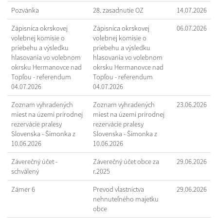
Pozvánka
28. zasadnutie OZ
14.07.2026
Zápisnica okrskovej
Zápisnica okrskovej
06.07.2026
volebnej komisie o
volebnej komisie o
priebehu a výsledku
priebehu a výsledku
hlasovania vo volebnom
hlasovania vo volebnom
okrsku Hermanovce nad
okrsku Hermanovce nad
Topľou - referendum
Topľou - referendum
04.07.2026
04.07.2026
Zoznam vyhradených
Zoznam vyhradených
23.06.2026
miest na území prírodnej
miest na území prírodnej
rezervácie pralesy
rezervácie pralesy
Slovenska - Šimonka z
Slovenska - Šimonka z
10.06.2026
10.06.2026
Záverečný účet -
Záverečný účet obce za
29.06.2026
schválený
r.2025
Zámer 6
Prevod vlastníctva
29.06.2026
nehnuteľného majetku
obce