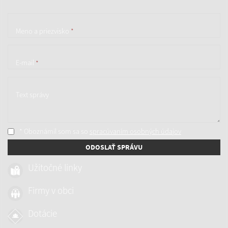
Meno a priezvisko
*
E-mail
*
Text správy
* Oboznámil som sa so
spracúvaním osobných údajov
ODOSLAŤ SPRÁVU
Užitočné linky
Firmy v obci
Dotácie