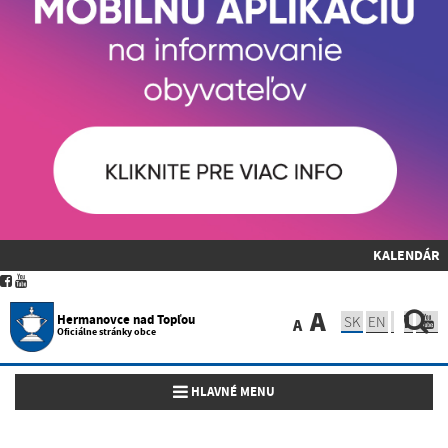
KALENDÁR
A
Hermanovce nad Topľou
SK
EN
A
Oficiálne stránky obce
Toggle navigation
HLAVNÉ MENU