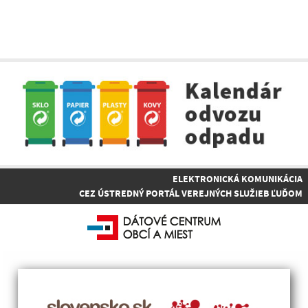
ELEKTRONICKÁ KOMUNIKÁCIA
CEZ ÚSTREDNÝ PORTÁL VEREJNÝCH SLUŽIEB ĽUĎOM