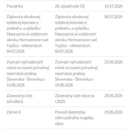
Pozvánka
28. zasadnutie OZ
14.07.2026
Zápisnica okrskovej
Zápisnica okrskovej
06.07.2026
volebnej komisie o
volebnej komisie o
priebehu a výsledku
priebehu a výsledku
hlasovania vo volebnom
hlasovania vo volebnom
okrsku Hermanovce nad
okrsku Hermanovce nad
Topľou - referendum
Topľou - referendum
04.07.2026
04.07.2026
Zoznam vyhradených
Zoznam vyhradených
23.06.2026
miest na území prírodnej
miest na území prírodnej
rezervácie pralesy
rezervácie pralesy
Slovenska - Šimonka z
Slovenska - Šimonka z
10.06.2026
10.06.2026
Záverečný účet -
Záverečný účet obce za
29.06.2026
schválený
r.2025
Zámer 6
Prevod vlastníctva
29.06.2026
nehnuteľného majetku
obce