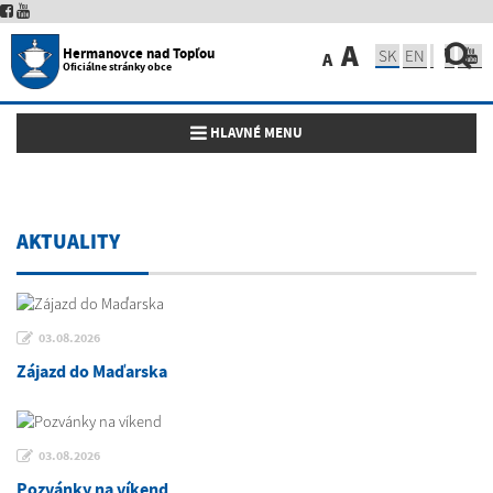
A
Hermanovce nad Topľou
SK
EN
A
Oficiálne stránky obce
Toggle navigation
HLAVNÉ MENU
AKTUALITY
03.08.2026
Zájazd do Maďarska
03.08.2026
Pozvánky na víkend