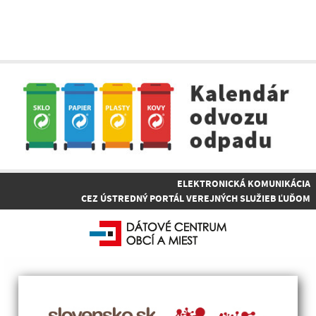
ELEKTRONICKÁ KOMUNIKÁCIA
CEZ ÚSTREDNÝ PORTÁL VEREJNÝCH SLUŽIEB ĽUĎOM