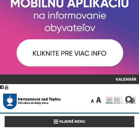
KALENDÁR
A
Hermanovce nad Topľou
SK
EN
A
Oficiálne stránky obce
Toggle navigation
HLAVNÉ MENU