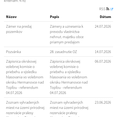
kritériám: 476)
RSS
Názov
Popis
Dátum
Zámer na predaj
Zámery a uznesenia k
24.07.2026
pozemkov
prevodu vlastníctva
nehnut. majetku obce
priamym predajom
Pozvánka
28. zasadnutie OZ
14.07.2026
Zápisnica okrskovej
Zápisnica okrskovej
06.07.2026
volebnej komisie o
volebnej komisie o
priebehu a výsledku
priebehu a výsledku
hlasovania vo volebnom
hlasovania vo volebnom
okrsku Hermanovce nad
okrsku Hermanovce nad
Topľou - referendum
Topľou - referendum
04.07.2026
04.07.2026
Zoznam vyhradených
Zoznam vyhradených
23.06.2026
miest na území prírodnej
miest na území prírodnej
rezervácie pralesy
rezervácie pralesy