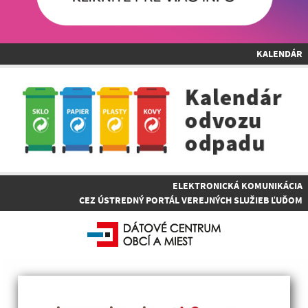
KALENDÁR
ELEKTRONICKÁ KOMUNIKÁCIA
CEZ ÚSTREDNÝ PORTÁL VEREJNÝCH SLUŽIEB ĽUĎOM