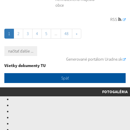
obce
RSS
1
2
3
4
5
...
48
»
načítať ďalšie ...
Generované portálom
Uradne.sk
Všetky dokumenty TU
Späť
FOTOGALÉRIA