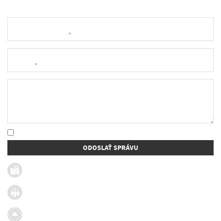
Meno a priezvisko
*
E-mail
*
Text správy
* Oboznámil som sa so
spracúvaním osobných údajov
ODOSLAŤ SPRÁVU
Užitočné linky
Firmy v obci
Dotácie