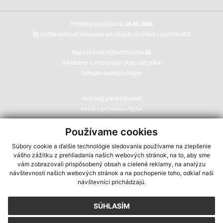
Posledná aktualizácia:
28.05.2026
využite možnosť získavania aktuálnych informácií s využitím RSS
Mapa stránok
|
Vytlačiť stránku
Vyhlásenie o prístupnosti
|
Autorské práva
Ochrana osobných údajov
technický prevádzkovateľ
webdesign
|
webex.digital
CMS systém (redakčný) systém ECHELON 2
,
web portál
,
Používame cookies
webhosting
,
webex.digital
,
domény
,
registrácia domény
,
Súbory cookie a ďalšie technológie sledovania používame na zlepšenie
spoločnosť webex.digital
vášho zážitku z prehliadania našich webových stránok, na to, aby sme
vám zobrazovali prispôsobený obsah a cielené reklamy, na analýzu
návštevnosti našich webových stránok a na pochopenie toho, odkiaľ naši
návštevníci prichádzajú.
SÚHLASÍM