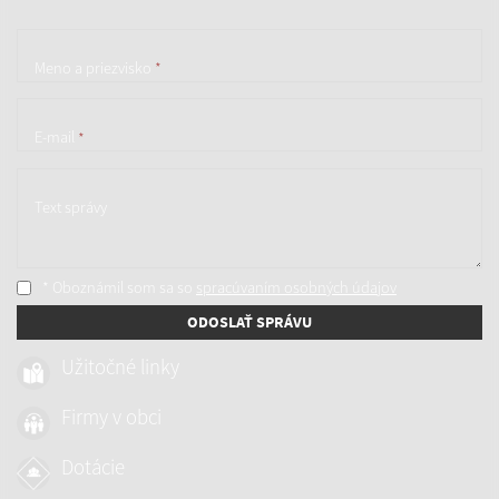
Meno a priezvisko
*
E-mail
*
Text správy
* Oboznámil som sa so
spracúvaním osobných údajov
ODOSLAŤ SPRÁVU
Užitočné linky
Firmy v obci
Dotácie