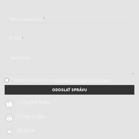
Meno a priezvisko
*
E-mail
*
Text správy
* Oboznámil som sa so
spracúvaním osobných údajov
ODOSLAŤ SPRÁVU
Užitočné linky
Firmy v obci
Dotácie