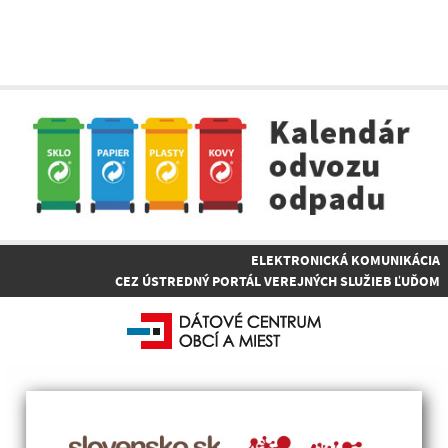
ELEKTRONICKÁ KOMUNIKÁCIA
CEZ ÚSTREDNÝ PORTÁL VEREJNÝCH SLUŽIEB ĽUĎOM