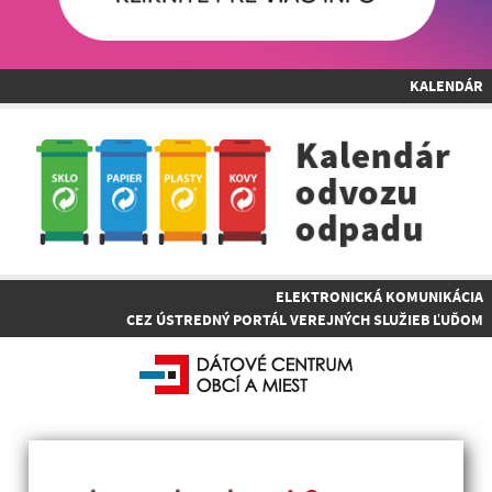
KALENDÁR
ELEKTRONICKÁ KOMUNIKÁCIA
CEZ ÚSTREDNÝ PORTÁL VEREJNÝCH SLUŽIEB ĽUĎOM