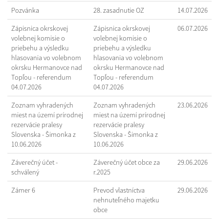
Pozvánka
28. zasadnutie OZ
14.07.2026
Zápisnica okrskovej
Zápisnica okrskovej
06.07.2026
volebnej komisie o
volebnej komisie o
priebehu a výsledku
priebehu a výsledku
hlasovania vo volebnom
hlasovania vo volebnom
okrsku Hermanovce nad
okrsku Hermanovce nad
Topľou - referendum
Topľou - referendum
04.07.2026
04.07.2026
Zoznam vyhradených
Zoznam vyhradených
23.06.2026
miest na území prírodnej
miest na území prírodnej
rezervácie pralesy
rezervácie pralesy
Slovenska - Šimonka z
Slovenska - Šimonka z
10.06.2026
10.06.2026
Záverečný účet -
Záverečný účet obce za
29.06.2026
schválený
r.2025
Zámer 6
Prevod vlastníctva
29.06.2026
nehnuteľného majetku
obce