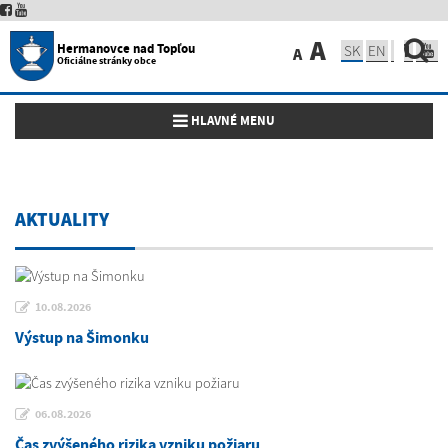
A
Hermanovce nad Topľou
SK
EN
A
Oficiálne stránky obce
Toggle navigation
HLAVNÉ MENU
AKTUALITY
10.08.2026
Výstup na Šimonku
06.08.2026
Čas zvýšeného rizika vzniku požiaru