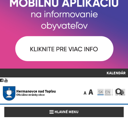
KALENDÁR
A
Hermanovce nad Topľou
SK
EN
A
Oficiálne stránky obce
Toggle navigation
HLAVNÉ MENU