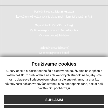
Posledná aktualizácia:
28.05.2026
využite možnosť získavania aktuálnych informácií s využitím RSS
Mapa stránok
|
Vytlačiť stránku
Vyhlásenie o prístupnosti
|
Autorské práva
Ochrana osobných údajov
technický prevádzkovateľ
webdesign
|
webex.digital
CMS systém (redakčný) systém ECHELON 2
,
web portál
,
Používame cookies
webhosting
,
webex.digital
,
domény
,
registrácia domény
,
Súbory cookie a ďalšie technológie sledovania používame na zlepšenie
spoločnosť webex.digital
vášho zážitku z prehliadania našich webových stránok, na to, aby sme
vám zobrazovali prispôsobený obsah a cielené reklamy, na analýzu
návštevnosti našich webových stránok a na pochopenie toho, odkiaľ naši
návštevníci prichádzajú.
SÚHLASÍM