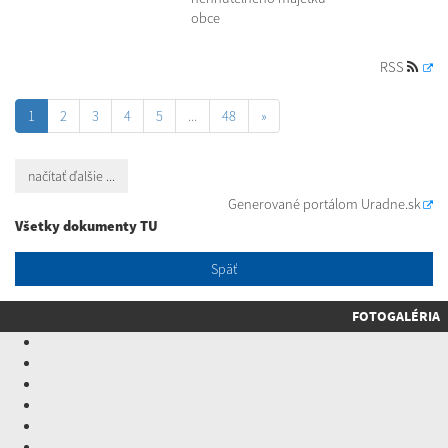
obce
RSS
1
2
3
4
5
...
48
»
načítať ďalšie ...
Generované portálom
Uradne.sk
Všetky dokumenty TU
Späť
FOTOGALÉRIA