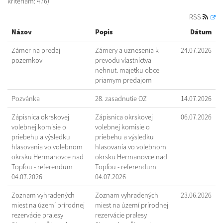
kritériám: 476)
RSS
Názov
Popis
Dátum
Zámer na predaj
Zámery a uznesenia k
24.07.2026
pozemkov
prevodu vlastníctva
nehnut. majetku obce
priamym predajom
Pozvánka
28. zasadnutie OZ
14.07.2026
Zápisnica okrskovej
Zápisnica okrskovej
06.07.2026
volebnej komisie o
volebnej komisie o
priebehu a výsledku
priebehu a výsledku
hlasovania vo volebnom
hlasovania vo volebnom
okrsku Hermanovce nad
okrsku Hermanovce nad
Topľou - referendum
Topľou - referendum
04.07.2026
04.07.2026
Zoznam vyhradených
Zoznam vyhradených
23.06.2026
miest na území prírodnej
miest na území prírodnej
rezervácie pralesy
rezervácie pralesy