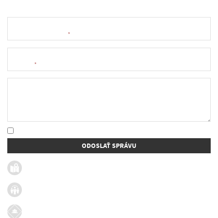
Meno a priezvisko
*
E-mail
*
Text správy
* Oboznámil som sa so
spracúvaním osobných údajov
ODOSLAŤ SPRÁVU
Užitočné linky
Firmy v obci
Dotácie