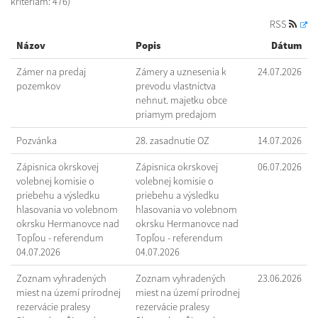
kritériám: 476)
RSS
Názov
Popis
Dátum
Zámer na predaj
Zámery a uznesenia k
24.07.2026
pozemkov
prevodu vlastníctva
nehnut. majetku obce
priamym predajom
Pozvánka
28. zasadnutie OZ
14.07.2026
Zápisnica okrskovej
Zápisnica okrskovej
06.07.2026
volebnej komisie o
volebnej komisie o
priebehu a výsledku
priebehu a výsledku
hlasovania vo volebnom
hlasovania vo volebnom
okrsku Hermanovce nad
okrsku Hermanovce nad
Topľou - referendum
Topľou - referendum
04.07.2026
04.07.2026
Zoznam vyhradených
Zoznam vyhradených
23.06.2026
miest na území prírodnej
miest na území prírodnej
rezervácie pralesy
rezervácie pralesy