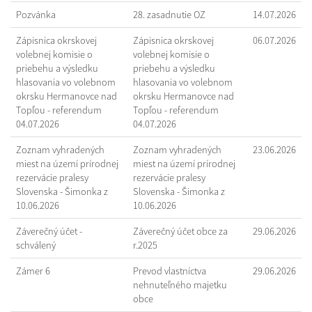
Pozvánka
28. zasadnutie OZ
14.07.2026
Zápisnica okrskovej
Zápisnica okrskovej
06.07.2026
volebnej komisie o
volebnej komisie o
priebehu a výsledku
priebehu a výsledku
hlasovania vo volebnom
hlasovania vo volebnom
okrsku Hermanovce nad
okrsku Hermanovce nad
Topľou - referendum
Topľou - referendum
04.07.2026
04.07.2026
Zoznam vyhradených
Zoznam vyhradených
23.06.2026
miest na území prírodnej
miest na území prírodnej
rezervácie pralesy
rezervácie pralesy
Slovenska - Šimonka z
Slovenska - Šimonka z
10.06.2026
10.06.2026
Záverečný účet -
Záverečný účet obce za
29.06.2026
schválený
r.2025
Zámer 6
Prevod vlastníctva
29.06.2026
nehnuteľného majetku
obce