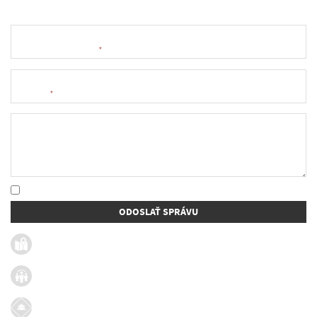
Meno a priezvisko
*
E-mail
*
Text správy
* Oboznámil som sa so
spracúvaním osobných údajov
ODOSLAŤ SPRÁVU
Užitočné linky
Firmy v obci
Dotácie