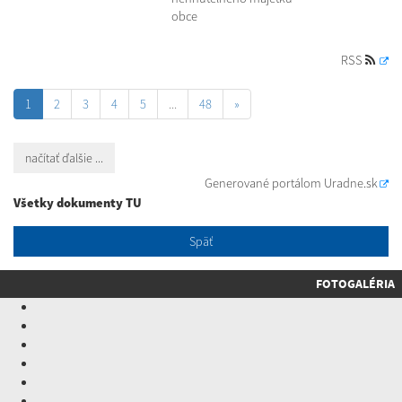
obce
RSS
1
2
3
4
5
...
48
»
načítať ďalšie ...
Generované portálom
Uradne.sk
Všetky dokumenty TU
Späť
FOTOGALÉRIA