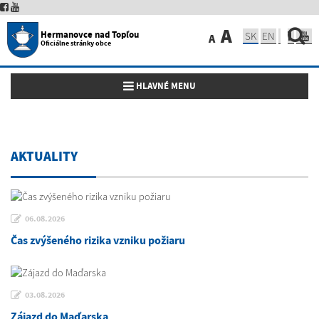
A
Hermanovce nad Topľou
SK
EN
A
Oficiálne stránky obce
Toggle navigation
HLAVNÉ MENU
AKTUALITY
06.08.2026
Čas zvýšeného rizika vzniku požiaru
03.08.2026
Zájazd do Maďarska