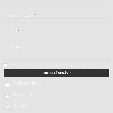
Meno a priezvisko
*
E-mail
*
Text správy
* Oboznámil som sa so
spracúvaním osobných údajov
ODOSLAŤ SPRÁVU
Užitočné linky
Firmy v obci
Dotácie