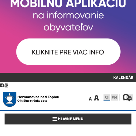
KALENDÁR
A
Hermanovce nad Topľou
SK
EN
A
Oficiálne stránky obce
Toggle navigation
HLAVNÉ MENU