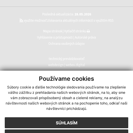
Posledná aktualizácia:
28.05.2026
využite možnosť získavania aktuálnych informácií s využitím RSS
Mapa stránok
|
Vytlačiť stránku
Vyhlásenie o prístupnosti
|
Autorské práva
Ochrana osobných údajov
technický prevádzkovateľ
webdesign
|
webex.digital
CMS systém (redakčný) systém ECHELON 2
,
web portál
,
Používame cookies
webhosting
,
webex.digital
,
domény
,
registrácia domény
,
Súbory cookie a ďalšie technológie sledovania používame na zlepšenie
spoločnosť webex.digital
vášho zážitku z prehliadania našich webových stránok, na to, aby sme
vám zobrazovali prispôsobený obsah a cielené reklamy, na analýzu
návštevnosti našich webových stránok a na pochopenie toho, odkiaľ naši
návštevníci prichádzajú.
SÚHLASÍM