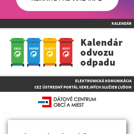
KALENDÁR
ELEKTRONICKÁ KOMUNIKÁCIA
CEZ ÚSTREDNÝ PORTÁL VEREJNÝCH SLUŽIEB ĽUĎOM