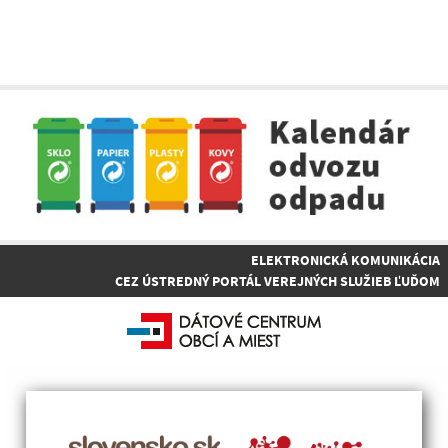
ELEKTRONICKÁ KOMUNIKÁCIA
CEZ ÚSTREDNÝ PORTÁL VEREJNÝCH SLUŽIEB ĽUĎOM