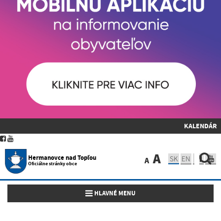
KALENDÁR
A
Hermanovce nad Topľou
SK
EN
A
Oficiálne stránky obce
Toggle navigation
HLAVNÉ MENU