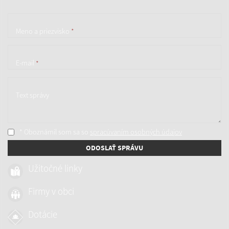
Meno a priezvisko
*
E-mail
*
Text správy
* Oboznámil som sa so
spracúvaním osobných údajov
ODOSLAŤ SPRÁVU
Užitočné linky
Firmy v obci
Dotácie