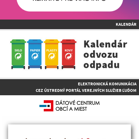
KALENDÁR
ELEKTRONICKÁ KOMUNIKÁCIA
CEZ ÚSTREDNÝ PORTÁL VEREJNÝCH SLUŽIEB ĽUĎOM