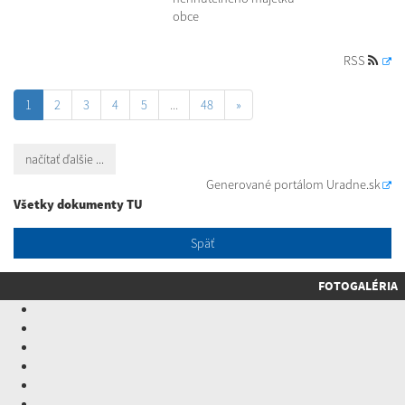
obce
RSS
1
2
3
4
5
...
48
»
načítať ďalšie ...
Generované portálom
Uradne.sk
Všetky dokumenty TU
Späť
FOTOGALÉRIA