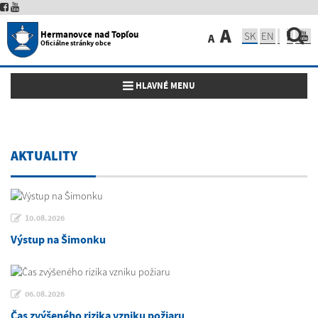
A
Hermanovce nad Topľou
SK
EN
A
Oficiálne stránky obce
Toggle navigation
HLAVNÉ MENU
AKTUALITY
10.08.2026
Výstup na Šimonku
06.08.2026
Čas zvýšeného rizika vzniku požiaru