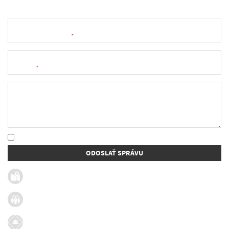
Meno a priezvisko
*
E-mail
*
Text správy
* Oboznámil som sa so
spracúvaním osobných údajov
ODOSLAŤ SPRÁVU
Užitočné linky
Firmy v obci
Dotácie