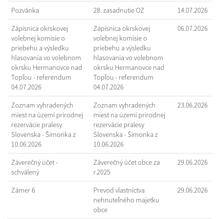
Pozvánka
28. zasadnutie OZ
14.07.2026
Zápisnica okrskovej
Zápisnica okrskovej
06.07.2026
volebnej komisie o
volebnej komisie o
priebehu a výsledku
priebehu a výsledku
hlasovania vo volebnom
hlasovania vo volebnom
okrsku Hermanovce nad
okrsku Hermanovce nad
Topľou - referendum
Topľou - referendum
04.07.2026
04.07.2026
Zoznam vyhradených
Zoznam vyhradených
23.06.2026
miest na území prírodnej
miest na území prírodnej
rezervácie pralesy
rezervácie pralesy
Slovenska - Šimonka z
Slovenska - Šimonka z
10.06.2026
10.06.2026
Záverečný účet -
Záverečný účet obce za
29.06.2026
schválený
r.2025
Zámer 6
Prevod vlastníctva
29.06.2026
nehnuteľného majetku
obce