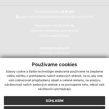
Posledná aktualizácia:
28.05.2026
využite možnosť získavania aktuálnych informácií s využitím RSS
Mapa stránok
|
Vytlačiť stránku
Vyhlásenie o prístupnosti
|
Autorské práva
Ochrana osobných údajov
technický prevádzkovateľ
webdesign
|
webex.digital
CMS systém (redakčný) systém ECHELON 2
,
web portál
,
Používame cookies
webhosting
,
webex.digital
,
domény
,
registrácia domény
,
Súbory cookie a ďalšie technológie sledovania používame na zlepšenie
spoločnosť webex.digital
vášho zážitku z prehliadania našich webových stránok, na to, aby sme
vám zobrazovali prispôsobený obsah a cielené reklamy, na analýzu
návštevnosti našich webových stránok a na pochopenie toho, odkiaľ naši
návštevníci prichádzajú.
SÚHLASÍM