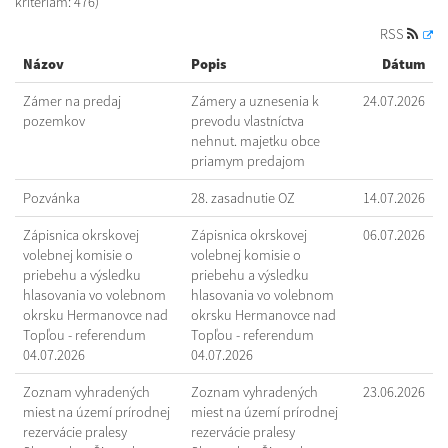
kritériám: 476)
RSS
Názov
Popis
Dátum
Zámer na predaj
Zámery a uznesenia k
24.07.2026
pozemkov
prevodu vlastníctva
nehnut. majetku obce
priamym predajom
Pozvánka
28. zasadnutie OZ
14.07.2026
Zápisnica okrskovej
Zápisnica okrskovej
06.07.2026
volebnej komisie o
volebnej komisie o
priebehu a výsledku
priebehu a výsledku
hlasovania vo volebnom
hlasovania vo volebnom
okrsku Hermanovce nad
okrsku Hermanovce nad
Topľou - referendum
Topľou - referendum
04.07.2026
04.07.2026
Zoznam vyhradených
Zoznam vyhradených
23.06.2026
miest na území prírodnej
miest na území prírodnej
rezervácie pralesy
rezervácie pralesy