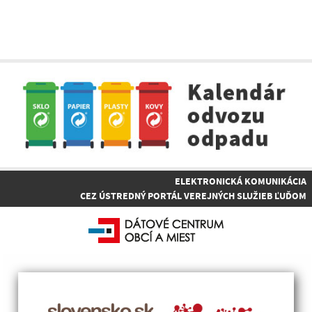
ELEKTRONICKÁ KOMUNIKÁCIA
CEZ ÚSTREDNÝ PORTÁL VEREJNÝCH SLUŽIEB ĽUĎOM