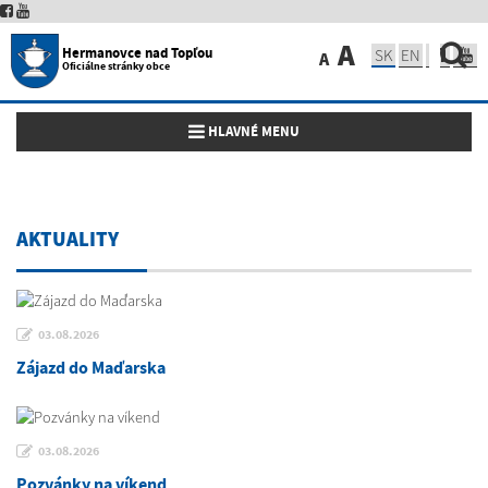
A
Hermanovce nad Topľou
SK
EN
A
Oficiálne stránky obce
Toggle navigation
HLAVNÉ MENU
AKTUALITY
03.08.2026
Zájazd do Maďarska
03.08.2026
Pozvánky na víkend