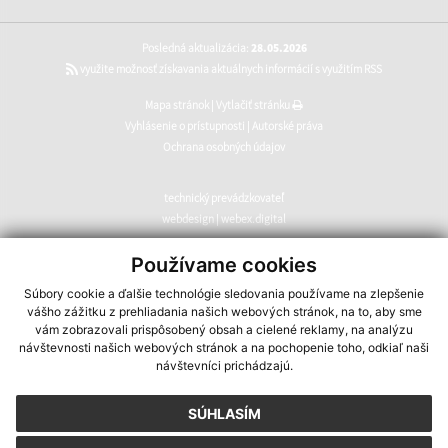
Posledná aktualizácia:
28.05.2026
využite možnosť získavania aktuálnych informácií s využitím RSS
Mapa stránok
|
Vytlačiť stránku
Vyhlásenie o prístupnosti
|
Autorské práva
Ochrana osobných údajov
technický prevádzkovateľ
webdesign
|
webex.digital
CMS systém (redakčný) systém ECHELON 2
,
web portál
,
Používame cookies
webhosting
,
webex.digital
,
domény
,
registrácia domény
,
Súbory cookie a ďalšie technológie sledovania používame na zlepšenie
spoločnosť webex.digital
vášho zážitku z prehliadania našich webových stránok, na to, aby sme
vám zobrazovali prispôsobený obsah a cielené reklamy, na analýzu
návštevnosti našich webových stránok a na pochopenie toho, odkiaľ naši
návštevníci prichádzajú.
SÚHLASÍM