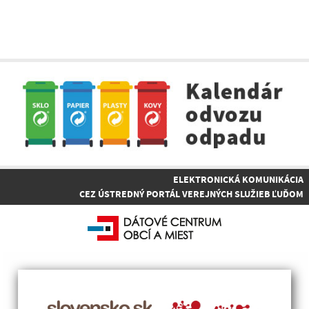
ELEKTRONICKÁ KOMUNIKÁCIA
CEZ ÚSTREDNÝ PORTÁL VEREJNÝCH SLUŽIEB ĽUĎOM