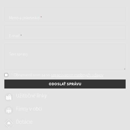
Meno a priezvisko
*
E-mail
*
Text správy
* Oboznámil som sa so
spracúvaním osobných údajov
ODOSLAŤ SPRÁVU
Užitočné linky
Firmy v obci
Dotácie