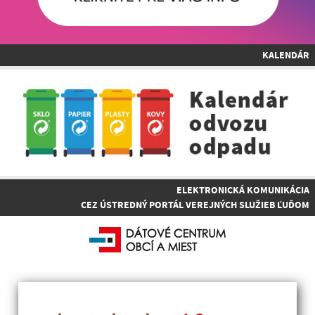
KALENDÁR
ELEKTRONICKÁ KOMUNIKÁCIA
CEZ ÚSTREDNÝ PORTÁL VEREJNÝCH SLUŽIEB ĽUĎOM