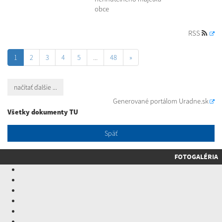
obce
RSS
1
2
3
4
5
...
48
»
načítať ďalšie ...
Generované portálom
Uradne.sk
Všetky dokumenty TU
Späť
FOTOGALÉRIA