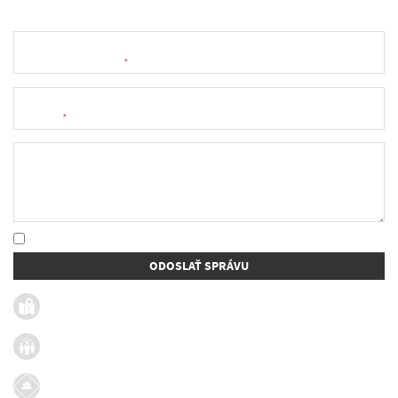
Meno a priezvisko
*
E-mail
*
Text správy
* Oboznámil som sa so
spracúvaním osobných údajov
ODOSLAŤ SPRÁVU
Užitočné linky
Firmy v obci
Dotácie