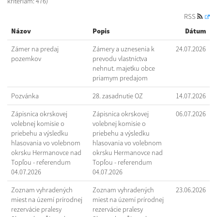
kritériám: 476)
RSS
Názov
Popis
Dátum
Zámer na predaj
Zámery a uznesenia k
24.07.2026
pozemkov
prevodu vlastníctva
nehnut. majetku obce
priamym predajom
Pozvánka
28. zasadnutie OZ
14.07.2026
Zápisnica okrskovej
Zápisnica okrskovej
06.07.2026
volebnej komisie o
volebnej komisie o
priebehu a výsledku
priebehu a výsledku
hlasovania vo volebnom
hlasovania vo volebnom
okrsku Hermanovce nad
okrsku Hermanovce nad
Topľou - referendum
Topľou - referendum
04.07.2026
04.07.2026
Zoznam vyhradených
Zoznam vyhradených
23.06.2026
miest na území prírodnej
miest na území prírodnej
rezervácie pralesy
rezervácie pralesy