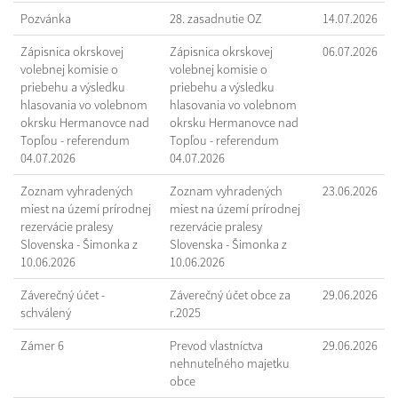
Pozvánka
28. zasadnutie OZ
14.07.2026
Zápisnica okrskovej
Zápisnica okrskovej
06.07.2026
volebnej komisie o
volebnej komisie o
priebehu a výsledku
priebehu a výsledku
hlasovania vo volebnom
hlasovania vo volebnom
okrsku Hermanovce nad
okrsku Hermanovce nad
Topľou - referendum
Topľou - referendum
04.07.2026
04.07.2026
Zoznam vyhradených
Zoznam vyhradených
23.06.2026
miest na území prírodnej
miest na území prírodnej
rezervácie pralesy
rezervácie pralesy
Slovenska - Šimonka z
Slovenska - Šimonka z
10.06.2026
10.06.2026
Záverečný účet -
Záverečný účet obce za
29.06.2026
schválený
r.2025
Zámer 6
Prevod vlastníctva
29.06.2026
nehnuteľného majetku
obce