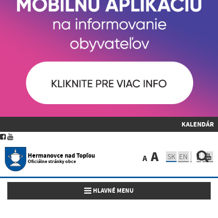
KALENDÁR
A
Hermanovce nad Topľou
SK
EN
A
Oficiálne stránky obce
Toggle navigation
HLAVNÉ MENU