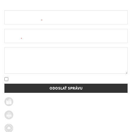
Meno a priezvisko
*
E-mail
*
Text správy
* Oboznámil som sa so
spracúvaním osobných údajov
ODOSLAŤ SPRÁVU
Užitočné linky
Firmy v obci
Dotácie