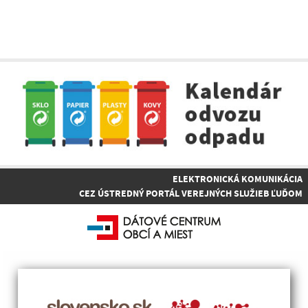
ELEKTRONICKÁ KOMUNIKÁCIA
CEZ ÚSTREDNÝ PORTÁL VEREJNÝCH SLUŽIEB ĽUĎOM