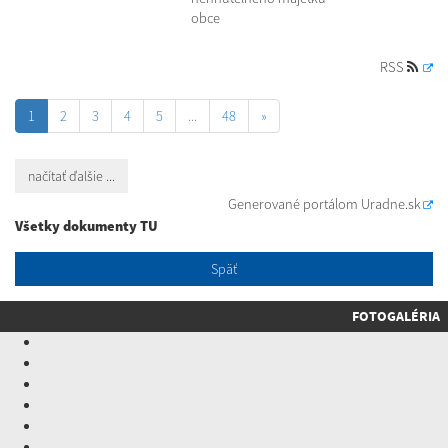
obce
RSS
1
2
3
4
5
...
48
»
načítať ďalšie ...
Generované portálom
Uradne.sk
Všetky dokumenty TU
Späť
FOTOGALÉRIA