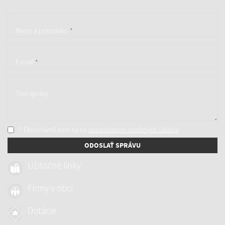
Meno a priezvisko
*
E-mail
*
Text správy
* Oboznámil som sa so
spracúvaním osobných údajov
ODOSLAŤ SPRÁVU
Užitočné linky
Firmy v obci
Dotácie