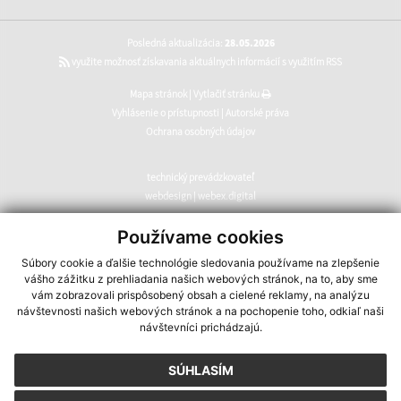
Posledná aktualizácia:
28.05.2026
využite možnosť získavania aktuálnych informácií s využitím RSS
Mapa stránok
|
Vytlačiť stránku
Vyhlásenie o prístupnosti
|
Autorské práva
Ochrana osobných údajov
technický prevádzkovateľ
webdesign
|
webex.digital
CMS systém (redakčný) systém ECHELON 2
,
web portál
,
Používame cookies
webhosting
,
webex.digital
,
domény
,
registrácia domény
,
Súbory cookie a ďalšie technológie sledovania používame na zlepšenie
spoločnosť webex.digital
vášho zážitku z prehliadania našich webových stránok, na to, aby sme
vám zobrazovali prispôsobený obsah a cielené reklamy, na analýzu
návštevnosti našich webových stránok a na pochopenie toho, odkiaľ naši
návštevníci prichádzajú.
SÚHLASÍM