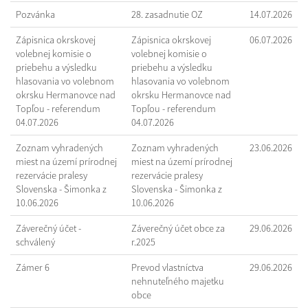
Pozvánka
28. zasadnutie OZ
14.07.2026
Zápisnica okrskovej
Zápisnica okrskovej
06.07.2026
volebnej komisie o
volebnej komisie o
priebehu a výsledku
priebehu a výsledku
hlasovania vo volebnom
hlasovania vo volebnom
okrsku Hermanovce nad
okrsku Hermanovce nad
Topľou - referendum
Topľou - referendum
04.07.2026
04.07.2026
Zoznam vyhradených
Zoznam vyhradených
23.06.2026
miest na území prírodnej
miest na území prírodnej
rezervácie pralesy
rezervácie pralesy
Slovenska - Šimonka z
Slovenska - Šimonka z
10.06.2026
10.06.2026
Záverečný účet -
Záverečný účet obce za
29.06.2026
schválený
r.2025
Zámer 6
Prevod vlastníctva
29.06.2026
nehnuteľného majetku
obce