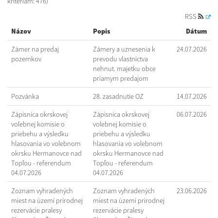
kritériám: 476)
RSS
Názov
Popis
Dátum
Zámer na predaj
Zámery a uznesenia k
24.07.2026
pozemkov
prevodu vlastníctva
nehnut. majetku obce
priamym predajom
Pozvánka
28. zasadnutie OZ
14.07.2026
Zápisnica okrskovej
Zápisnica okrskovej
06.07.2026
volebnej komisie o
volebnej komisie o
priebehu a výsledku
priebehu a výsledku
hlasovania vo volebnom
hlasovania vo volebnom
okrsku Hermanovce nad
okrsku Hermanovce nad
Topľou - referendum
Topľou - referendum
04.07.2026
04.07.2026
Zoznam vyhradených
Zoznam vyhradených
23.06.2026
miest na území prírodnej
miest na území prírodnej
rezervácie pralesy
rezervácie pralesy