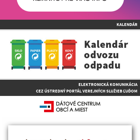
KALENDÁR
ELEKTRONICKÁ KOMUNIKÁCIA
CEZ ÚSTREDNÝ PORTÁL VEREJNÝCH SLUŽIEB ĽUĎOM