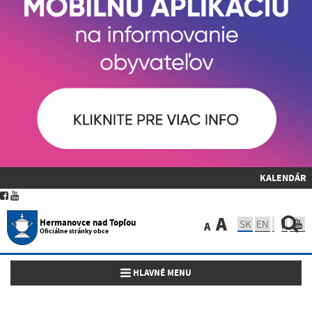
KALENDÁR
A
Hermanovce nad Topľou
SK
EN
A
Oficiálne stránky obce
Toggle navigation
HLAVNÉ MENU