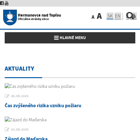
A
Hermanovce nad Topľou
SK
EN
A
Oficiálne stránky obce
Toggle navigation
HLAVNÉ MENU
AKTUALITY
06.08.2026
Čas zvýšeného rizika vzniku požiaru
03.08.2026
Zájazd do Maďarska