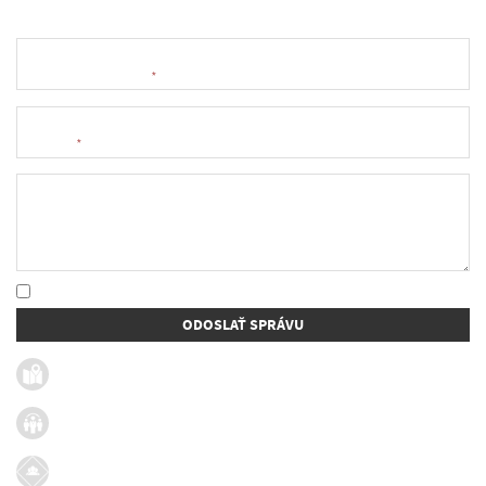
Meno a priezvisko
*
E-mail
*
Text správy
* Oboznámil som sa so
spracúvaním osobných údajov
ODOSLAŤ SPRÁVU
Užitočné linky
Firmy v obci
Dotácie