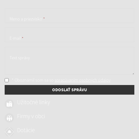
Meno a priezvisko
*
E-mail
*
Text správy
* Oboznámil som sa so
spracúvaním osobných údajov
ODOSLAŤ SPRÁVU
Užitočné linky
Firmy v obci
Dotácie