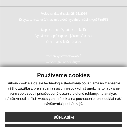
Posledná aktualizácia:
28.05.2026
využite možnosť získavania aktuálnych informácií s využitím RSS
Mapa stránok
|
Vytlačiť stránku
Vyhlásenie o prístupnosti
|
Autorské práva
Ochrana osobných údajov
technický prevádzkovateľ
webdesign
|
webex.digital
CMS systém (redakčný) systém ECHELON 2
,
web portál
,
Používame cookies
webhosting
,
webex.digital
,
domény
,
registrácia domény
,
Súbory cookie a ďalšie technológie sledovania používame na zlepšenie
spoločnosť webex.digital
vášho zážitku z prehliadania našich webových stránok, na to, aby sme
vám zobrazovali prispôsobený obsah a cielené reklamy, na analýzu
návštevnosti našich webových stránok a na pochopenie toho, odkiaľ naši
návštevníci prichádzajú.
SÚHLASÍM