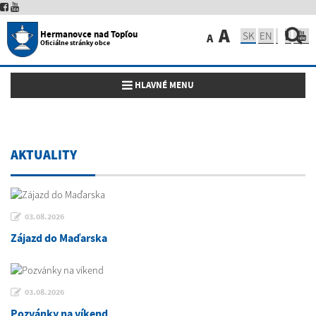
A
Hermanovce nad Topľou
SK
EN
A
Oficiálne stránky obce
Toggle navigation
HLAVNÉ MENU
AKTUALITY
03.08.2026
Zájazd do Maďarska
03.08.2026
Pozvánky na víkend