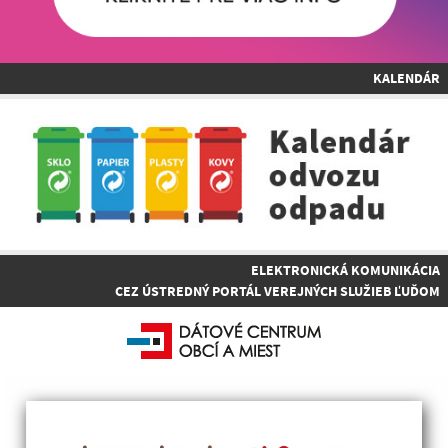
KALENDÁR
ELEKTRONICKÁ KOMUNIKÁCIA
CEZ ÚSTREDNÝ PORTÁL VEREJNÝCH SLUŽIEB ĽUĎOM