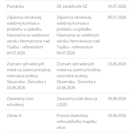
Pozvánka
28. zasadnutie OZ
14.07.2026
Zápisnica okrskovej
Zápisnica okrskovej
06.07.2026
volebnej komisie o
volebnej komisie o
priebehu a výsledku
priebehu a výsledku
hlasovania vo volebnom
hlasovania vo volebnom
okrsku Hermanovce nad
okrsku Hermanovce nad
Topľou - referendum
Topľou - referendum
04.07.2026
04.07.2026
Zoznam vyhradených
Zoznam vyhradených
23.06.2026
miest na území prírodnej
miest na území prírodnej
rezervácie pralesy
rezervácie pralesy
Slovenska - Šimonka z
Slovenska - Šimonka z
10.06.2026
10.06.2026
Záverečný účet -
Záverečný účet obce za
29.06.2026
schválený
r.2025
Zámer 6
Prevod vlastníctva
29.06.2026
nehnuteľného majetku
obce