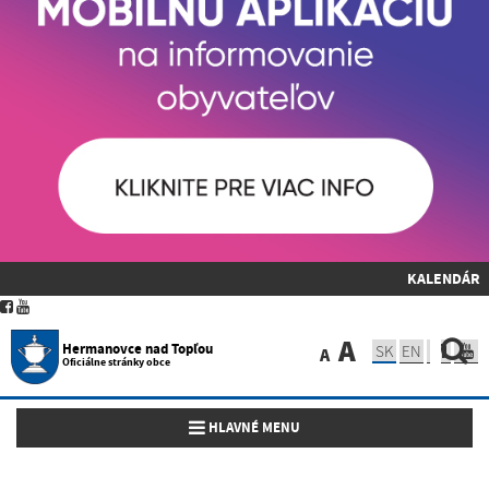
KALENDÁR
A
Hermanovce nad Topľou
SK
EN
A
Oficiálne stránky obce
Toggle navigation
HLAVNÉ MENU