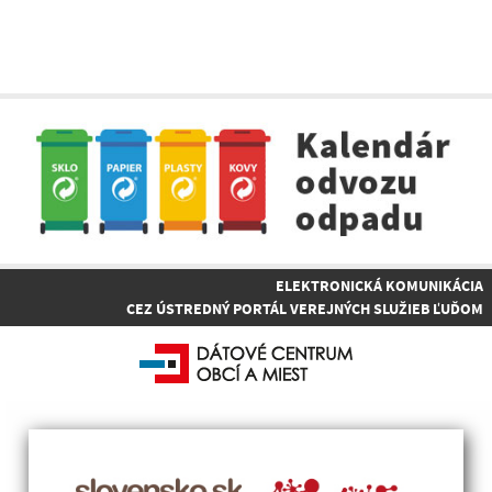
ELEKTRONICKÁ KOMUNIKÁCIA
CEZ ÚSTREDNÝ PORTÁL VEREJNÝCH SLUŽIEB ĽUĎOM