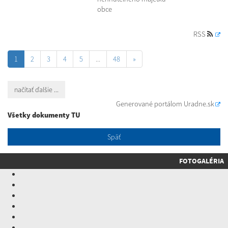
obce
RSS
1
2
3
4
5
...
48
»
načítať ďalšie ...
Generované portálom
Uradne.sk
Všetky dokumenty TU
Späť
FOTOGALÉRIA