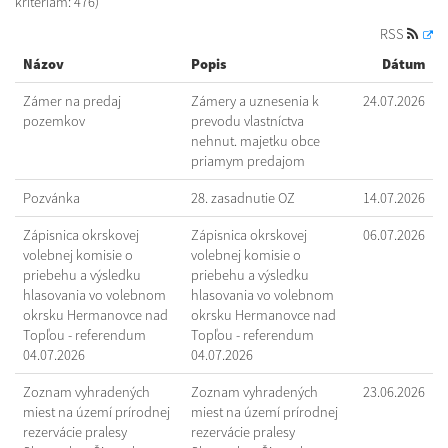
kritériám: 476)
RSS
Názov
Popis
Dátum
Zámer na predaj
Zámery a uznesenia k
24.07.2026
pozemkov
prevodu vlastníctva
nehnut. majetku obce
priamym predajom
Pozvánka
28. zasadnutie OZ
14.07.2026
Zápisnica okrskovej
Zápisnica okrskovej
06.07.2026
volebnej komisie o
volebnej komisie o
priebehu a výsledku
priebehu a výsledku
hlasovania vo volebnom
hlasovania vo volebnom
okrsku Hermanovce nad
okrsku Hermanovce nad
Topľou - referendum
Topľou - referendum
04.07.2026
04.07.2026
Zoznam vyhradených
Zoznam vyhradených
23.06.2026
miest na území prírodnej
miest na území prírodnej
rezervácie pralesy
rezervácie pralesy