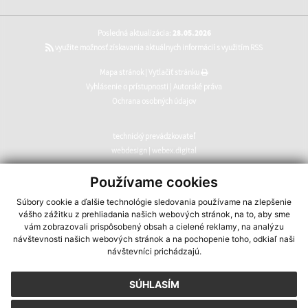
Posledná aktualizácia:
28.05.2026
využite možnosť získavania aktuálnych informácií s využitím RSS
Mapa stránok
|
Vytlačiť stránku
Vyhlásenie o prístupnosti
|
Autorské práva
Ochrana osobných údajov
technický prevádzkovateľ
webdesign
|
webex.digital
CMS systém (redakčný) systém ECHELON 2
,
web portál
,
Používame cookies
webhosting
,
webex.digital
,
domény
,
registrácia domény
,
Súbory cookie a ďalšie technológie sledovania používame na zlepšenie
spoločnosť webex.digital
vášho zážitku z prehliadania našich webových stránok, na to, aby sme
vám zobrazovali prispôsobený obsah a cielené reklamy, na analýzu
návštevnosti našich webových stránok a na pochopenie toho, odkiaľ naši
návštevníci prichádzajú.
SÚHLASÍM