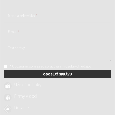
Meno a priezvisko
*
E-mail
*
Text správy
* Oboznámil som sa so
spracúvaním osobných údajov
ODOSLAŤ SPRÁVU
Užitočné linky
Firmy v obci
Dotácie