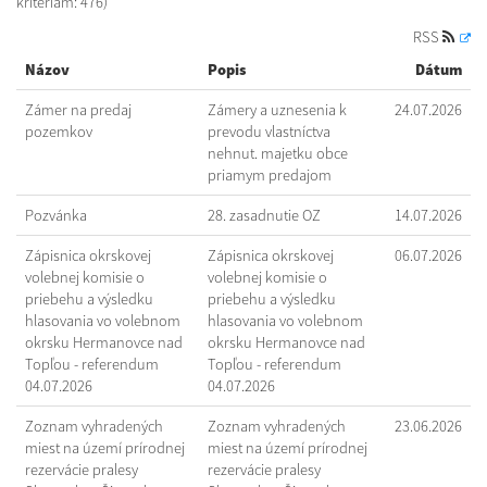
kritériám: 476)
RSS
Názov
Popis
Dátum
Zámer na predaj
Zámery a uznesenia k
24.07.2026
pozemkov
prevodu vlastníctva
nehnut. majetku obce
priamym predajom
Pozvánka
28. zasadnutie OZ
14.07.2026
Zápisnica okrskovej
Zápisnica okrskovej
06.07.2026
volebnej komisie o
volebnej komisie o
priebehu a výsledku
priebehu a výsledku
hlasovania vo volebnom
hlasovania vo volebnom
okrsku Hermanovce nad
okrsku Hermanovce nad
Topľou - referendum
Topľou - referendum
04.07.2026
04.07.2026
Zoznam vyhradených
Zoznam vyhradených
23.06.2026
miest na území prírodnej
miest na území prírodnej
rezervácie pralesy
rezervácie pralesy