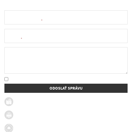
Meno a priezvisko
*
E-mail
*
Text správy
* Oboznámil som sa so
spracúvaním osobných údajov
ODOSLAŤ SPRÁVU
Užitočné linky
Firmy v obci
Dotácie