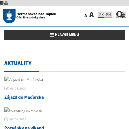
A
Hermanovce nad Topľou
SK
EN
A
Oficiálne stránky obce
Toggle navigation
HLAVNÉ MENU
AKTUALITY
03.08.2026
Zájazd do Maďarska
03.08.2026
Pozvánky na víkend