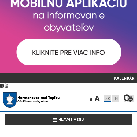
KALENDÁR
A
Hermanovce nad Topľou
SK
EN
A
Oficiálne stránky obce
Toggle navigation
HLAVNÉ MENU