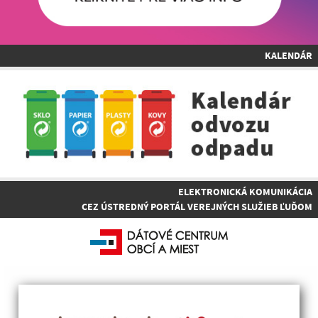
KALENDÁR
ELEKTRONICKÁ KOMUNIKÁCIA
CEZ ÚSTREDNÝ PORTÁL VEREJNÝCH SLUŽIEB ĽUĎOM