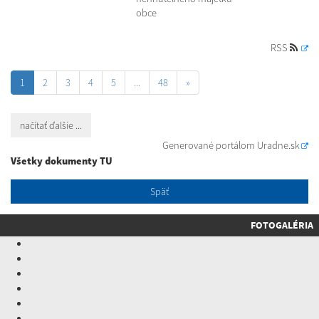
obce
RSS
1
2
3
4
5
...
48
»
načítať ďalšie ...
Generované portálom
Uradne.sk
Všetky dokumenty TU
Späť
FOTOGALÉRIA