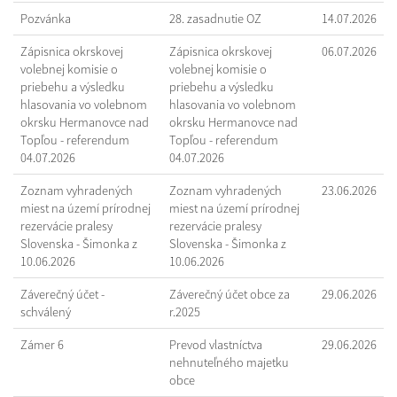
Pozvánka
28. zasadnutie OZ
14.07.2026
Zápisnica okrskovej
Zápisnica okrskovej
06.07.2026
volebnej komisie o
volebnej komisie o
priebehu a výsledku
priebehu a výsledku
hlasovania vo volebnom
hlasovania vo volebnom
okrsku Hermanovce nad
okrsku Hermanovce nad
Topľou - referendum
Topľou - referendum
04.07.2026
04.07.2026
Zoznam vyhradených
Zoznam vyhradených
23.06.2026
miest na území prírodnej
miest na území prírodnej
rezervácie pralesy
rezervácie pralesy
Slovenska - Šimonka z
Slovenska - Šimonka z
10.06.2026
10.06.2026
Záverečný účet -
Záverečný účet obce za
29.06.2026
schválený
r.2025
Zámer 6
Prevod vlastníctva
29.06.2026
nehnuteľného majetku
obce