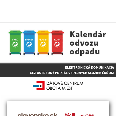
ELEKTRONICKÁ KOMUNIKÁCIA
CEZ ÚSTREDNÝ PORTÁL VEREJNÝCH SLUŽIEB ĽUĎOM