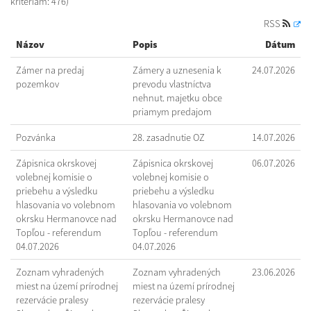
kritériám: 476)
RSS
Názov
Popis
Dátum
Zámer na predaj
Zámery a uznesenia k
24.07.2026
pozemkov
prevodu vlastníctva
nehnut. majetku obce
priamym predajom
Pozvánka
28. zasadnutie OZ
14.07.2026
Zápisnica okrskovej
Zápisnica okrskovej
06.07.2026
volebnej komisie o
volebnej komisie o
priebehu a výsledku
priebehu a výsledku
hlasovania vo volebnom
hlasovania vo volebnom
okrsku Hermanovce nad
okrsku Hermanovce nad
Topľou - referendum
Topľou - referendum
04.07.2026
04.07.2026
Zoznam vyhradených
Zoznam vyhradených
23.06.2026
miest na území prírodnej
miest na území prírodnej
rezervácie pralesy
rezervácie pralesy