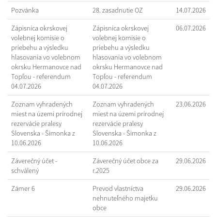
Pozvánka
28. zasadnutie OZ
14.07.2026
Zápisnica okrskovej
Zápisnica okrskovej
06.07.2026
volebnej komisie o
volebnej komisie o
priebehu a výsledku
priebehu a výsledku
hlasovania vo volebnom
hlasovania vo volebnom
okrsku Hermanovce nad
okrsku Hermanovce nad
Topľou - referendum
Topľou - referendum
04.07.2026
04.07.2026
Zoznam vyhradených
Zoznam vyhradených
23.06.2026
miest na území prírodnej
miest na území prírodnej
rezervácie pralesy
rezervácie pralesy
Slovenska - Šimonka z
Slovenska - Šimonka z
10.06.2026
10.06.2026
Záverečný účet -
Záverečný účet obce za
29.06.2026
schválený
r.2025
Zámer 6
Prevod vlastníctva
29.06.2026
nehnuteľného majetku
obce