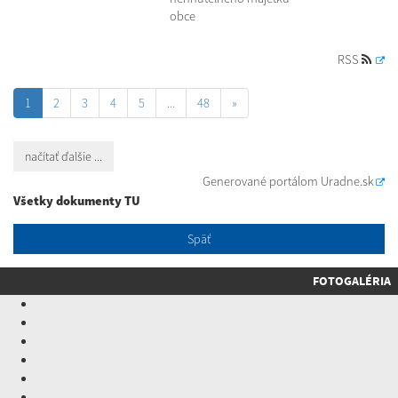
obce
RSS
1
2
3
4
5
...
48
»
načítať ďalšie ...
Generované portálom
Uradne.sk
Všetky dokumenty TU
Späť
FOTOGALÉRIA