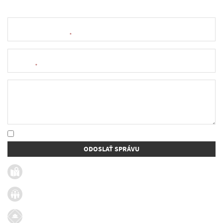
Meno a priezvisko
*
E-mail
*
Text správy
* Oboznámil som sa so
spracúvaním osobných údajov
ODOSLAŤ SPRÁVU
Užitočné linky
Firmy v obci
Dotácie