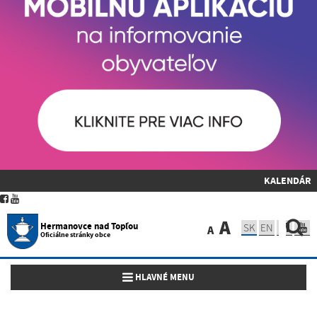
KALENDÁR
A
Hermanovce nad Topľou
SK
EN
A
Oficiálne stránky obce
Toggle navigation
HLAVNÉ MENU