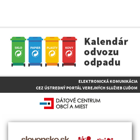
ELEKTRONICKÁ KOMUNIKÁCIA
CEZ ÚSTREDNÝ PORTÁL VEREJNÝCH SLUŽIEB ĽUĎOM