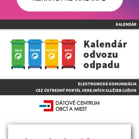
KALENDÁR
ELEKTRONICKÁ KOMUNIKÁCIA
CEZ ÚSTREDNÝ PORTÁL VEREJNÝCH SLUŽIEB ĽUĎOM