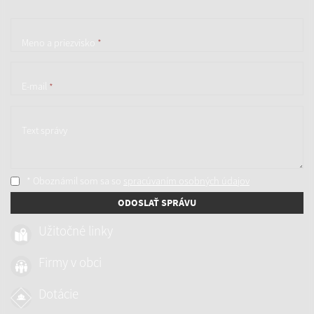
Meno a priezvisko
*
E-mail
*
Text správy
* Oboznámil som sa so
spracúvaním osobných údajov
ODOSLAŤ SPRÁVU
Užitočné linky
Firmy v obci
Dotácie