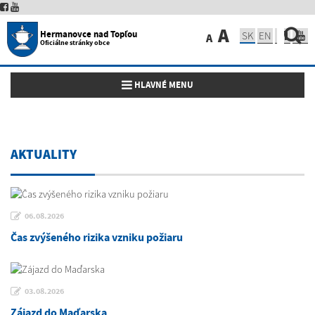
A
Hermanovce nad Topľou
SK
EN
A
Oficiálne stránky obce
Toggle navigation
HLAVNÉ MENU
AKTUALITY
06.08.2026
Čas zvýšeného rizika vzniku požiaru
03.08.2026
Zájazd do Maďarska