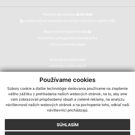
Posledná aktualizácia:
28.05.2026
využite možnosť získavania aktuálnych informácií s využitím RSS
Mapa stránok
|
Vytlačiť stránku
Vyhlásenie o prístupnosti
|
Autorské práva
Ochrana osobných údajov
technický prevádzkovateľ
webdesign
|
webex.digital
CMS systém (redakčný) systém ECHELON 2
,
web portál
,
Používame cookies
webhosting
,
webex.digital
,
domény
,
registrácia domény
,
Súbory cookie a ďalšie technológie sledovania používame na zlepšenie
spoločnosť webex.digital
vášho zážitku z prehliadania našich webových stránok, na to, aby sme
vám zobrazovali prispôsobený obsah a cielené reklamy, na analýzu
návštevnosti našich webových stránok a na pochopenie toho, odkiaľ naši
návštevníci prichádzajú.
SÚHLASÍM