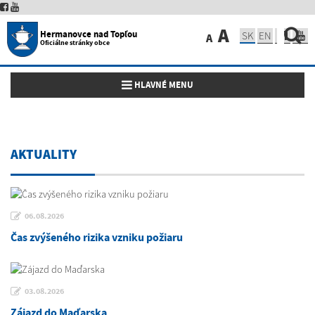
A
Hermanovce nad Topľou
SK
EN
A
Oficiálne stránky obce
Toggle navigation
HLAVNÉ MENU
AKTUALITY
06.08.2026
Čas zvýšeného rizika vzniku požiaru
03.08.2026
Zájazd do Maďarska