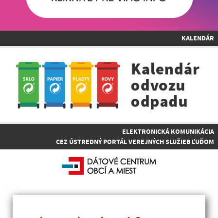
KALENDÁR
ELEKTRONICKÁ KOMUNIKÁCIA
CEZ ÚSTREDNÝ PORTÁL VEREJNÝCH SLUŽIEB ĽUĎOM