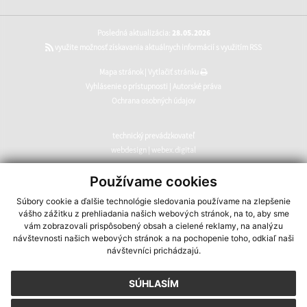
Posledná aktualizácia:
28.05.2026
využite možnosť získavania aktuálnych informácií s využitím RSS
Mapa stránok
|
Vytlačiť stránku
Vyhlásenie o prístupnosti
|
Autorské práva
Ochrana osobných údajov
technický prevádzkovateľ
webdesign
|
webex.digital
CMS systém (redakčný) systém ECHELON 2
,
web portál
,
Používame cookies
webhosting
,
webex.digital
,
domény
,
registrácia domény
,
Súbory cookie a ďalšie technológie sledovania používame na zlepšenie
spoločnosť webex.digital
vášho zážitku z prehliadania našich webových stránok, na to, aby sme
vám zobrazovali prispôsobený obsah a cielené reklamy, na analýzu
návštevnosti našich webových stránok a na pochopenie toho, odkiaľ naši
návštevníci prichádzajú.
SÚHLASÍM