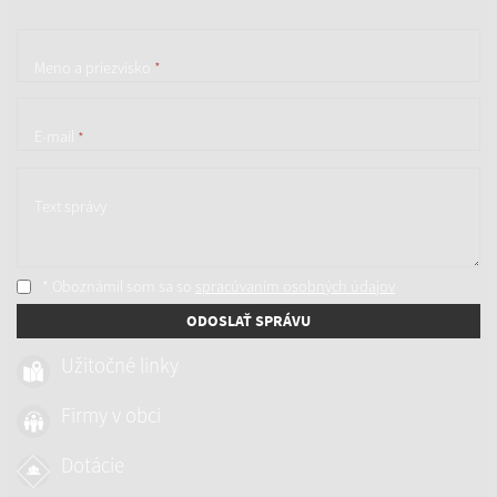
Meno a priezvisko
*
E-mail
*
Text správy
* Oboznámil som sa so
spracúvaním osobných údajov
ODOSLAŤ SPRÁVU
Užitočné linky
Firmy v obci
Dotácie