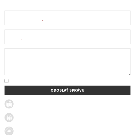
Meno a priezvisko
*
E-mail
*
Text správy
* Oboznámil som sa so
spracúvaním osobných údajov
ODOSLAŤ SPRÁVU
Užitočné linky
Firmy v obci
Dotácie