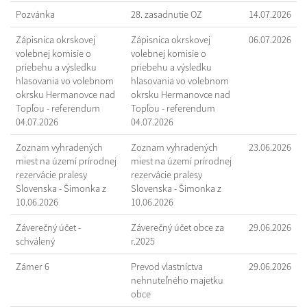
Pozvánka
28. zasadnutie OZ
14.07.2026
Zápisnica okrskovej
Zápisnica okrskovej
06.07.2026
volebnej komisie o
volebnej komisie o
priebehu a výsledku
priebehu a výsledku
hlasovania vo volebnom
hlasovania vo volebnom
okrsku Hermanovce nad
okrsku Hermanovce nad
Topľou - referendum
Topľou - referendum
04.07.2026
04.07.2026
Zoznam vyhradených
Zoznam vyhradených
23.06.2026
miest na území prírodnej
miest na území prírodnej
rezervácie pralesy
rezervácie pralesy
Slovenska - Šimonka z
Slovenska - Šimonka z
10.06.2026
10.06.2026
Záverečný účet -
Záverečný účet obce za
29.06.2026
schválený
r.2025
Zámer 6
Prevod vlastníctva
29.06.2026
nehnuteľného majetku
obce