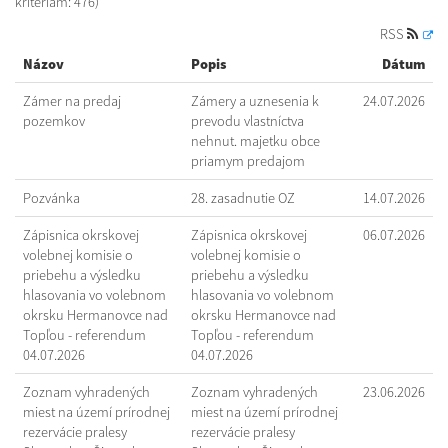
kritériám: 476)
RSS
Názov
Popis
Dátum
Zámer na predaj
Zámery a uznesenia k
24.07.2026
pozemkov
prevodu vlastníctva
nehnut. majetku obce
priamym predajom
Pozvánka
28. zasadnutie OZ
14.07.2026
Zápisnica okrskovej
Zápisnica okrskovej
06.07.2026
volebnej komisie o
volebnej komisie o
priebehu a výsledku
priebehu a výsledku
hlasovania vo volebnom
hlasovania vo volebnom
okrsku Hermanovce nad
okrsku Hermanovce nad
Topľou - referendum
Topľou - referendum
04.07.2026
04.07.2026
Zoznam vyhradených
Zoznam vyhradených
23.06.2026
miest na území prírodnej
miest na území prírodnej
rezervácie pralesy
rezervácie pralesy