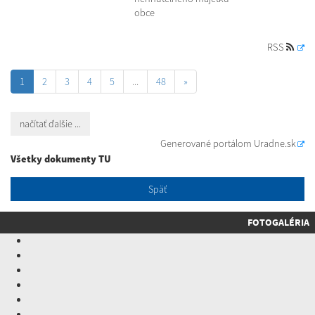
obce
RSS
1
2
3
4
5
...
48
»
načítať ďalšie ...
Generované portálom
Uradne.sk
Všetky dokumenty TU
Späť
FOTOGALÉRIA