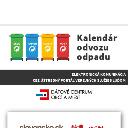
ELEKTRONICKÁ KOMUNIKÁCIA
CEZ ÚSTREDNÝ PORTÁL VEREJNÝCH SLUŽIEB ĽUĎOM