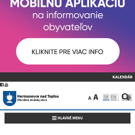
KALENDÁR
A
Hermanovce nad Topľou
SK
EN
A
Oficiálne stránky obce
Toggle navigation
HLAVNÉ MENU