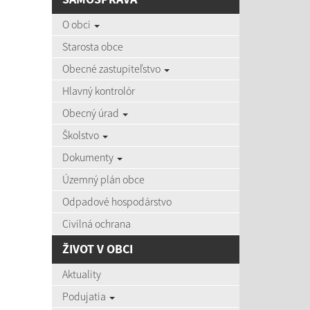
AKTU
O obci
Starosta obce
Obecné zastupiteľstvo
Hlavný kontrolór
03.08
Obecný úrad
Zájazd d
Školstvo
Dokumenty
Územný plán obce
03.08
Pozvánky
Odpadové hospodárstvo
Civilná ochrana
ŽIVOT V OBCI
22.07
Aktuality
Očkovan
Podujatia