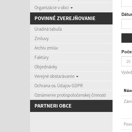
Organizácie v obci
Dátu
POVINNÉ ZVEREJŇOVANIE
Úradná tabuľa
Zmluvy
Archív zmlúv
Počet
Faktúry
Objednávky
Výsle
Verejné obstarávanie
Ochrana os. Údajov GDPR
Náz
Oznámenie protispoločenskej činnosti
Záme
PARTNERI OBCE
Poz