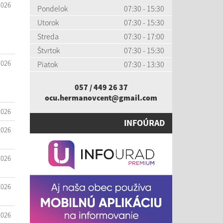
2026
Pondelok
07:30 - 15:30
Utorok
07:30 - 15:30
Streda
07:30 - 17:00
Štvrtok
07:30 - 15:30
2026
Piatok
07:30 - 13:30
057 / 449 26 37
ocu.hermanovcent@gmail.com
2026
INFOÚRAD
2026
2026
2026
2026