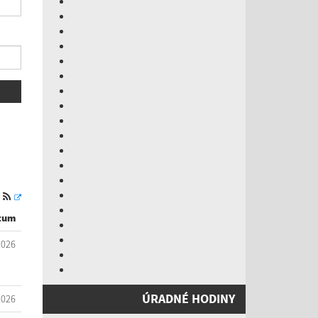
S
tum
2026
ÚRADNÉ HODINY
2026