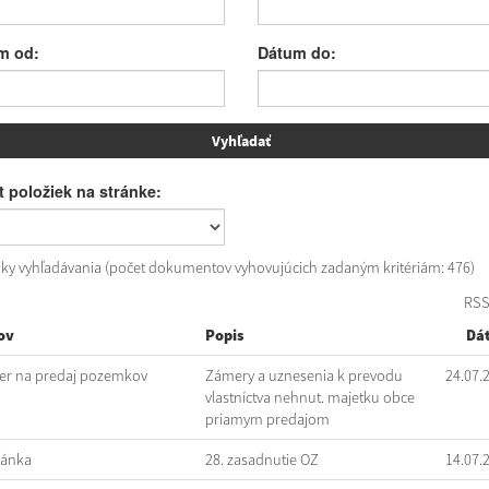
m od:
Dátum do:
 položiek na stránke:
dky vyhľadávania (počet dokumentov vyhovujúcich zadaným kritériám: 476)
RS
ov
Popis
Dá
r na predaj pozemkov
Zámery a uznesenia k prevodu
24.07.
vlastníctva nehnut. majetku obce
priamym predajom
vánka
28. zasadnutie OZ
14.07.