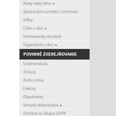
Krásy našej obce
zobra
Správa domu smútku / cintorínov
Voľby
Úradná
Cirkvi v obci
Názov:
Hermanovský občasník
Organizácie v obci
Dátum o
POVINNÉ ZVEREJŇOVANIE
Úradná tabuľa
Zmluvy
Archív zmlúv
Počet po
Faktúry
Objednávky
Výsledky 
Verejné obstarávanie
Ochrana os. Údajov GDPR