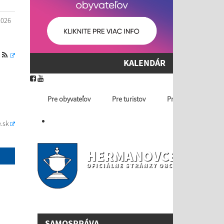
2026
S
KALENDÁR
Pre obyvateľov
Pre turistov
Profil ver. obstaráv
.sk
HERMANOVCE NAD T
OFICIÁLNE STRÁNKY OBCE
SAMOSPRÁVA