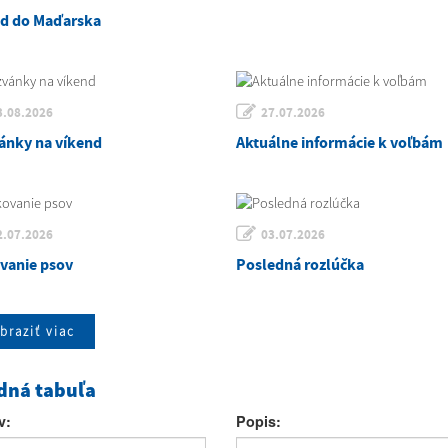
zd do Maďarska
3.08.2026
27.07.2026
ánky na víkend
Aktuálne informácie k voľbám
2.07.2026
03.07.2026
vanie psov
Posledná rozlúčka
braziť viac
dná tabuľa
v:
Popis: