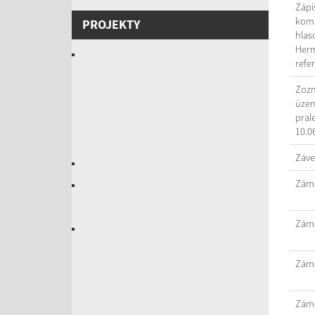
Zápi
komi
PROJEKTY
hlas
Herm
refe
Zozn
územ
pral
10.0
Záve
Záme
Záme
Záme
Záme