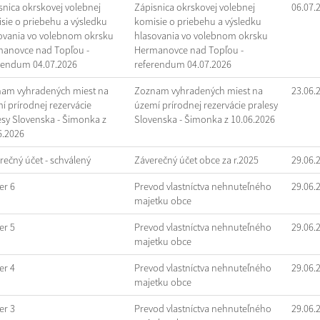
snica okrskovej volebnej
Zápisnica okrskovej volebnej
06.07.
sie o priebehu a výsledku
komisie o priebehu a výsledku
ovania vo volebnom okrsku
hlasovania vo volebnom okrsku
anovce nad Topľou -
Hermanovce nad Topľou -
rendum 04.07.2026
referendum 04.07.2026
am vyhradených miest na
Zoznam vyhradených miest na
23.06.
í prírodnej rezervácie
území prírodnej rezervácie pralesy
esy Slovenska - Šimonka z
Slovenska - Šimonka z 10.06.2026
6.2026
rečný účet - schválený
Záverečný účet obce za r.2025
29.06.
r 6
Prevod vlastníctva nehnuteľného
29.06.
majetku obce
r 5
Prevod vlastníctva nehnuteľného
29.06.
majetku obce
r 4
Prevod vlastníctva nehnuteľného
29.06.
majetku obce
r 3
Prevod vlastníctva nehnuteľného
29.06.