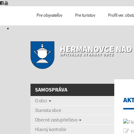
Pre obyvateľov
Pre turistov
Profil ver. obs
HERMANOVCE NAD
OFICIÁLNE STRÁNKY OBCE
SAMOSPRÁVA
AK
O obci
Starosta obce
Obecné zastupiteľstvo
Hlavný kontrolór
0