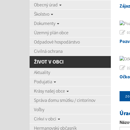
Obecný úrad
Zája
Školstvo
Dokumenty
Územný plán obce
0
Pozv
Odpadové hospodárstvo
Civilná ochrana
ŽIVOT V OBCI
2
Aktuality
Očko
Podujatia
Krásy našej obce
zo
Správa domu smútku / cintorínov
Voľby
Úra
Cirkvi v obci
Názo
Hermanovský občasník