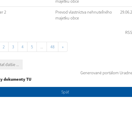
majetku obce
r 2
Prevod vlastníctva nehnuteľného
29.06.
majetku obce
RS
2
3
4
5
...
48
»
tať ďalšie ...
Generované portálom
Uradne
ky dokumenty TU
Späť