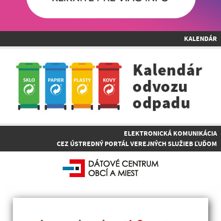
KALENDÁR
ELEKTRONICKÁ KOMUNIKÁCIA
CEZ ÚSTREDNÝ PORTÁL VEREJNÝCH SLUŽIEB ĽUĎOM