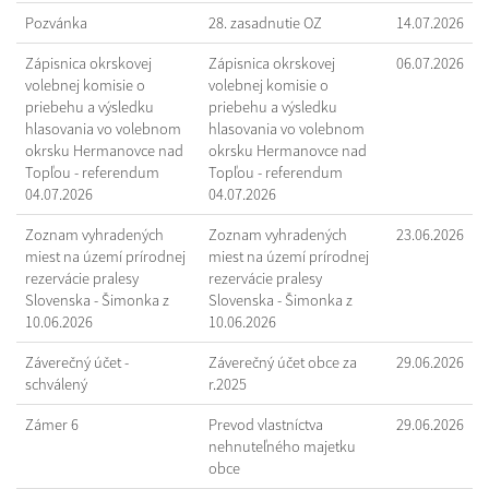
Pozvánka
28. zasadnutie OZ
14.07.2026
Zápisnica okrskovej
Zápisnica okrskovej
06.07.2026
volebnej komisie o
volebnej komisie o
priebehu a výsledku
priebehu a výsledku
hlasovania vo volebnom
hlasovania vo volebnom
okrsku Hermanovce nad
okrsku Hermanovce nad
Topľou - referendum
Topľou - referendum
04.07.2026
04.07.2026
Zoznam vyhradených
Zoznam vyhradených
23.06.2026
miest na území prírodnej
miest na území prírodnej
rezervácie pralesy
rezervácie pralesy
Slovenska - Šimonka z
Slovenska - Šimonka z
10.06.2026
10.06.2026
Záverečný účet -
Záverečný účet obce za
29.06.2026
schválený
r.2025
Zámer 6
Prevod vlastníctva
29.06.2026
nehnuteľného majetku
obce