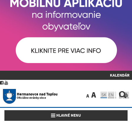
KALENDÁR
A
Hermanovce nad Topľou
SK
EN
A
Oficiálne stránky obce
Toggle navigation
HLAVNÉ MENU