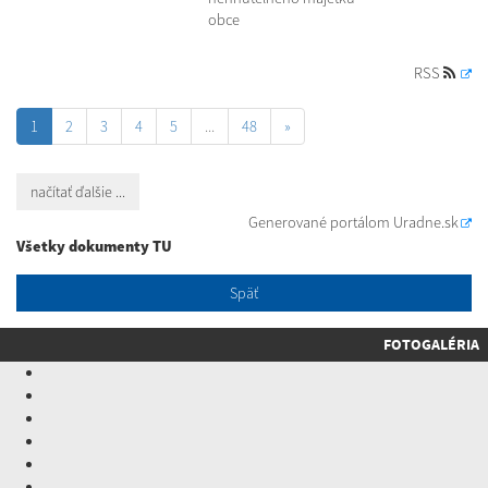
obce
RSS
1
2
3
4
5
...
48
»
načítať ďalšie ...
Generované portálom
Uradne.sk
Všetky dokumenty TU
Späť
FOTOGALÉRIA