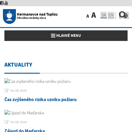
A
Hermanovce nad Topľou
SK
EN
A
Oficiálne stránky obce
Toggle navigation
HLAVNÉ MENU
AKTUALITY
06.08.2026
Čas zvýšeného rizika vzniku požiaru
03.08.2026
Zájazd do Maďarska