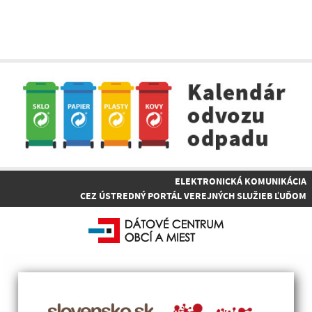
ELEKTRONICKÁ KOMUNIKÁCIA
CEZ ÚSTREDNÝ PORTÁL VEREJNÝCH SLUŽIEB ĽUĎOM