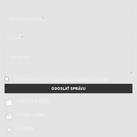
Meno a priezvisko
*
E-mail
*
Text správy
* Oboznámil som sa so
spracúvaním osobných údajov
ODOSLAŤ SPRÁVU
Užitočné linky
Firmy v obci
Dotácie