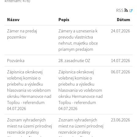
kritériám: 476)
RSS
Názov
Popis
Dátum
Zámer na predaj
Zámery a uznesenia k
24.07.2026
pozemkov
prevodu vlastníctva
nehnut. majetku obce
priamym predajom
Pozvánka
28. zasadnutie OZ
14.07.2026
Zápisnica okrskovej
Zápisnica okrskovej
06.07.2026
volebnej komisie o
volebnej komisie o
priebehu a výsledku
priebehu a výsledku
hlasovania vo volebnom
hlasovania vo volebnom
okrsku Hermanovce nad
okrsku Hermanovce nad
Topľou - referendum
Topľou - referendum
04.07.2026
04.07.2026
Zoznam vyhradených
Zoznam vyhradených
23.06.2026
miest na území prírodnej
miest na území prírodnej
rezervácie pralesy
rezervácie pralesy