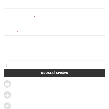
Meno a priezvisko
*
E-mail
*
Text správy
* Oboznámil som sa so
spracúvaním osobných údajov
ODOSLAŤ SPRÁVU
Užitočné linky
Firmy v obci
Dotácie