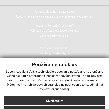
Posledná aktualizácia:
28.05.2026
využite možnosť získavania aktuálnych informácií s využitím RSS
Mapa stránok
|
Vytlačiť stránku
Vyhlásenie o prístupnosti
|
Autorské práva
Ochrana osobných údajov
technický prevádzkovateľ
webdesign
|
webex.digital
CMS systém (redakčný) systém ECHELON 2
,
web portál
,
Používame cookies
webhosting
,
webex.digital
,
domény
,
registrácia domény
,
Súbory cookie a ďalšie technológie sledovania používame na zlepšenie
spoločnosť webex.digital
vášho zážitku z prehliadania našich webových stránok, na to, aby sme
vám zobrazovali prispôsobený obsah a cielené reklamy, na analýzu
návštevnosti našich webových stránok a na pochopenie toho, odkiaľ naši
návštevníci prichádzajú.
SÚHLASÍM