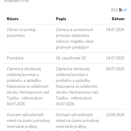
kritériám: 476)
RSS
Názov
Popis
Dátum
Zámer na predaj
Zámery a uznesenia k
24.07.2026
pozemkov
prevodu vlastníctva
nehnut. majetku obce
priamym predajom
Pozvánka
28. zasadnutie OZ
14.07.2026
Zápisnica okrskovej
Zápisnica okrskovej
06.07.2026
volebnej komisie o
volebnej komisie o
priebehu a výsledku
priebehu a výsledku
hlasovania vo volebnom
hlasovania vo volebnom
okrsku Hermanovce nad
okrsku Hermanovce nad
Topľou - referendum
Topľou - referendum
04.07.2026
04.07.2026
Zoznam vyhradených
Zoznam vyhradených
23.06.2026
miest na území prírodnej
miest na území prírodnej
rezervácie pralesy
rezervácie pralesy