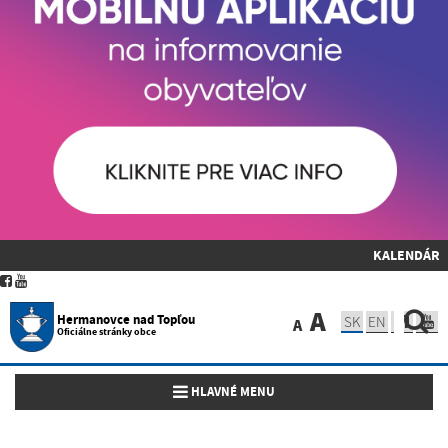
KALENDÁR
A
Hermanovce nad Topľou
SK
EN
A
Oficiálne stránky obce
Toggle navigation
HLAVNÉ MENU