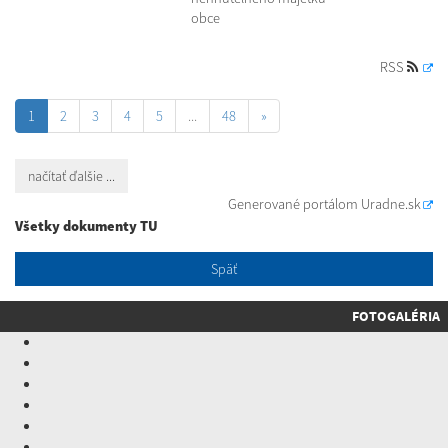
obce
RSS
1
2
3
4
5
...
48
»
načítať ďalšie ...
Generované portálom
Uradne.sk
Všetky dokumenty TU
Späť
FOTOGALÉRIA