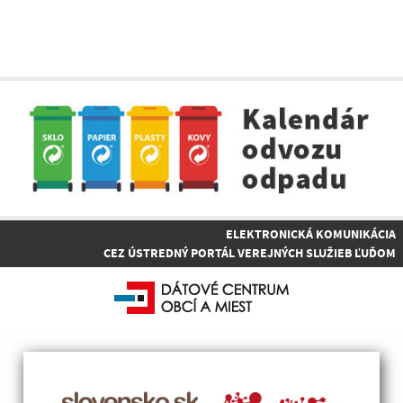
ELEKTRONICKÁ KOMUNIKÁCIA
CEZ ÚSTREDNÝ PORTÁL VEREJNÝCH SLUŽIEB ĽUĎOM