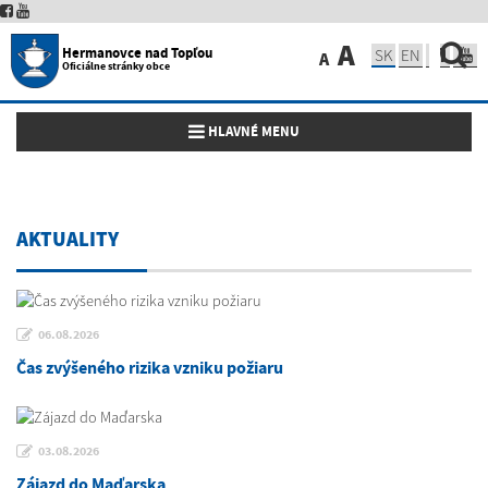
A
Hermanovce nad Topľou
SK
EN
A
Oficiálne stránky obce
Toggle navigation
HLAVNÉ MENU
AKTUALITY
06.08.2026
Čas zvýšeného rizika vzniku požiaru
03.08.2026
Zájazd do Maďarska