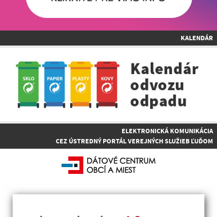
KALENDÁR
ELEKTRONICKÁ KOMUNIKÁCIA
CEZ ÚSTREDNÝ PORTÁL VEREJNÝCH SLUŽIEB ĽUĎOM