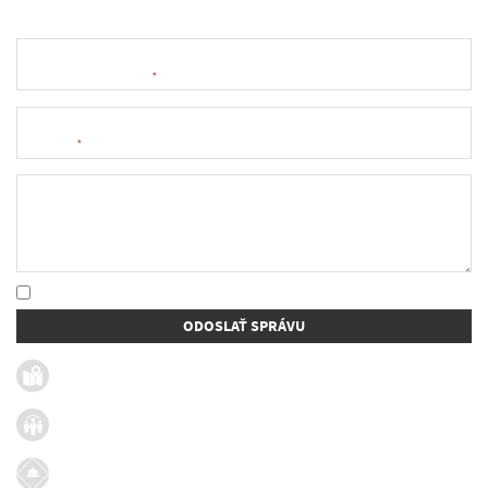
Meno a priezvisko
*
E-mail
*
Text správy
* Oboznámil som sa so
spracúvaním osobných údajov
ODOSLAŤ SPRÁVU
Užitočné linky
Firmy v obci
Dotácie