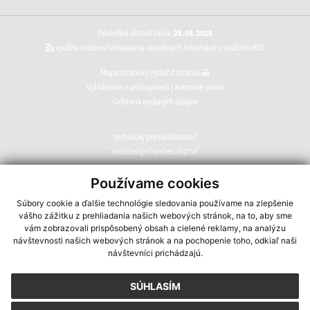
Posledná aktualizácia:
28.05.2026
využite možnosť získavania aktuálnych informácií s využitím RSS
Mapa stránok
|
Vytlačiť stránku
Vyhlásenie o prístupnosti
|
Autorské práva
Ochrana osobných údajov
technický prevádzkovateľ
webdesign
|
webex.digital
CMS systém (redakčný) systém ECHELON 2
,
web portál
,
Používame cookies
webhosting
,
webex.digital
,
domény
,
registrácia domény
,
Súbory cookie a ďalšie technológie sledovania používame na zlepšenie
spoločnosť webex.digital
vášho zážitku z prehliadania našich webových stránok, na to, aby sme
vám zobrazovali prispôsobený obsah a cielené reklamy, na analýzu
návštevnosti našich webových stránok a na pochopenie toho, odkiaľ naši
návštevníci prichádzajú.
SÚHLASÍM