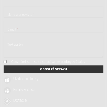
Meno a priezvisko
*
E-mail
*
Text správy
* Oboznámil som sa so
spracúvaním osobných údajov
ODOSLAŤ SPRÁVU
Užitočné linky
Firmy v obci
Dotácie