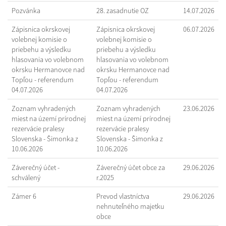
Pozvánka
28. zasadnutie OZ
14.07.2026
Zápisnica okrskovej
Zápisnica okrskovej
06.07.2026
volebnej komisie o
volebnej komisie o
priebehu a výsledku
priebehu a výsledku
hlasovania vo volebnom
hlasovania vo volebnom
okrsku Hermanovce nad
okrsku Hermanovce nad
Topľou - referendum
Topľou - referendum
04.07.2026
04.07.2026
Zoznam vyhradených
Zoznam vyhradených
23.06.2026
miest na území prírodnej
miest na území prírodnej
rezervácie pralesy
rezervácie pralesy
Slovenska - Šimonka z
Slovenska - Šimonka z
10.06.2026
10.06.2026
Záverečný účet -
Záverečný účet obce za
29.06.2026
schválený
r.2025
Zámer 6
Prevod vlastníctva
29.06.2026
nehnuteľného majetku
obce