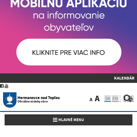
KALENDÁR
A
Hermanovce nad Topľou
SK
EN
A
Oficiálne stránky obce
Toggle navigation
HLAVNÉ MENU