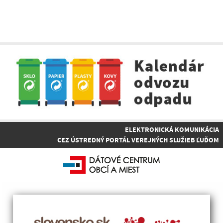
ELEKTRONICKÁ KOMUNIKÁCIA
CEZ ÚSTREDNÝ PORTÁL VEREJNÝCH SLUŽIEB ĽUĎOM