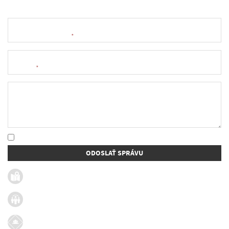
Meno a priezvisko
*
E-mail
*
Text správy
* Oboznámil som sa so
spracúvaním osobných údajov
ODOSLAŤ SPRÁVU
Užitočné linky
Firmy v obci
Dotácie