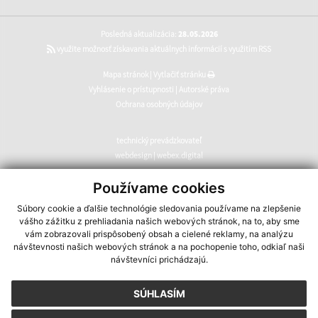
Posledná aktualizácia:
28.05.2026
využite možnosť získavania aktuálnych informácií s využitím RSS
Mapa stránok
|
Vytlačiť stránku
Vyhlásenie o prístupnosti
|
Autorské práva
Ochrana osobných údajov
technický prevádzkovateľ
webdesign
|
webex.digital
CMS systém (redakčný) systém ECHELON 2
,
web portál
,
Používame cookies
webhosting
,
webex.digital
,
domény
,
registrácia domény
,
Súbory cookie a ďalšie technológie sledovania používame na zlepšenie
spoločnosť webex.digital
vášho zážitku z prehliadania našich webových stránok, na to, aby sme
vám zobrazovali prispôsobený obsah a cielené reklamy, na analýzu
návštevnosti našich webových stránok a na pochopenie toho, odkiaľ naši
návštevníci prichádzajú.
SÚHLASÍM