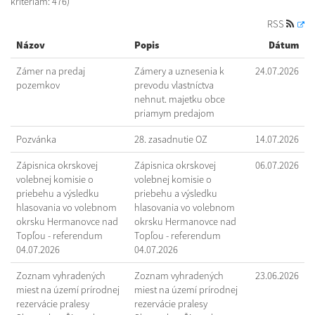
kritériám: 476)
RSS
Názov
Popis
Dátum
Zámer na predaj
Zámery a uznesenia k
24.07.2026
pozemkov
prevodu vlastníctva
nehnut. majetku obce
priamym predajom
Pozvánka
28. zasadnutie OZ
14.07.2026
Zápisnica okrskovej
Zápisnica okrskovej
06.07.2026
volebnej komisie o
volebnej komisie o
priebehu a výsledku
priebehu a výsledku
hlasovania vo volebnom
hlasovania vo volebnom
okrsku Hermanovce nad
okrsku Hermanovce nad
Topľou - referendum
Topľou - referendum
04.07.2026
04.07.2026
Zoznam vyhradených
Zoznam vyhradených
23.06.2026
miest na území prírodnej
miest na území prírodnej
rezervácie pralesy
rezervácie pralesy