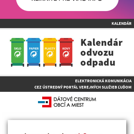
KALENDÁR
ELEKTRONICKÁ KOMUNIKÁCIA
CEZ ÚSTREDNÝ PORTÁL VEREJNÝCH SLUŽIEB ĽUĎOM