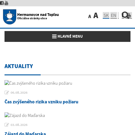
A
Hermanovce nad Topľou
SK
EN
A
Oficiálne stránky obce
Toggle navigation
HLAVNÉ MENU
AKTUALITY
06.08.2026
Čas zvýšeného rizika vzniku požiaru
03.08.2026
Zájazd do Maďarska