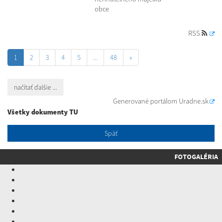
obce
RSS
1
2
3
4
5
...
48
»
načítať ďalšie ...
Generované portálom
Uradne.sk
Všetky dokumenty TU
Späť
FOTOGALÉRIA