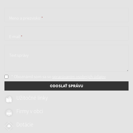
Meno a priezvisko
*
E-mail
*
Text správy
* Oboznámil som sa so
spracúvaním osobných údajov
ODOSLAŤ SPRÁVU
Užitočné linky
Firmy v obci
Dotácie