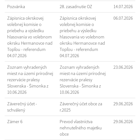
Pozvánka
28. zasadnutie OZ
14.07.2026
Zápisnica okrskovej
Zápisnica okrskovej
06.07.2026
volebnej komisie o
volebnej komisie o
priebehu a výsledku
priebehu a výsledku
hlasovania vo volebnom
hlasovania vo volebnom
okrsku Hermanovce nad
okrsku Hermanovce nad
Topľou - referendum
Topľou - referendum
04.07.2026
04.07.2026
Zoznam vyhradených
Zoznam vyhradených
23.06.2026
miest na území prírodnej
miest na území prírodnej
rezervácie pralesy
rezervácie pralesy
Slovenska - Šimonka z
Slovenska - Šimonka z
10.06.2026
10.06.2026
Záverečný účet -
Záverečný účet obce za
29.06.2026
schválený
r.2025
Zámer 6
Prevod vlastníctva
29.06.2026
nehnuteľného majetku
obce