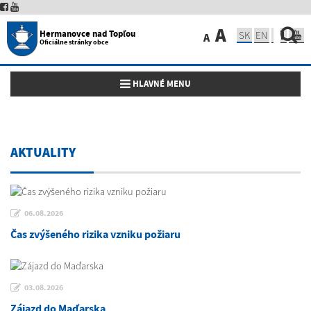
A
Hermanovce nad Topľou
SK
EN
A
Oficiálne stránky obce
Toggle navigation
HLAVNÉ MENU
AKTUALITY
06.08.2026
Čas zvýšeného rizika vzniku požiaru
03.08.2026
Zájazd do Maďarska