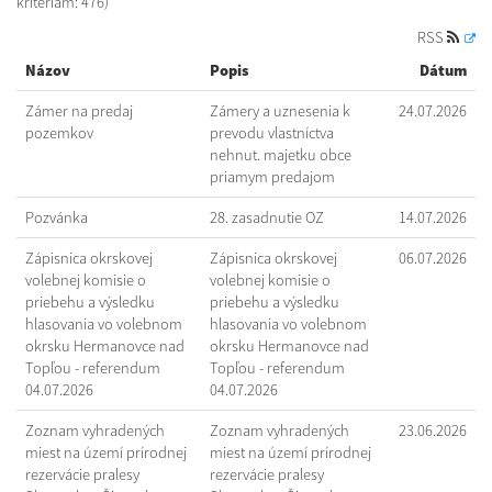
kritériám: 476)
RSS
Názov
Popis
Dátum
Zámer na predaj
Zámery a uznesenia k
24.07.2026
pozemkov
prevodu vlastníctva
nehnut. majetku obce
priamym predajom
Pozvánka
28. zasadnutie OZ
14.07.2026
Zápisnica okrskovej
Zápisnica okrskovej
06.07.2026
volebnej komisie o
volebnej komisie o
priebehu a výsledku
priebehu a výsledku
hlasovania vo volebnom
hlasovania vo volebnom
okrsku Hermanovce nad
okrsku Hermanovce nad
Topľou - referendum
Topľou - referendum
04.07.2026
04.07.2026
Zoznam vyhradených
Zoznam vyhradených
23.06.2026
miest na území prírodnej
miest na území prírodnej
rezervácie pralesy
rezervácie pralesy