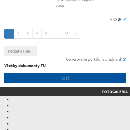
obce
RSS
1
2
3
4
5
...
48
»
načítať ďalšie ...
Generované portálom
Uradne.sk
Všetky dokumenty TU
Späť
FOTOGALÉRIA