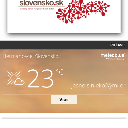
POČASIE
Napíšte nám