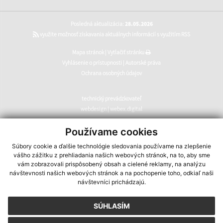
Posledná aktualizácia:
28.05.2026
využite možnosť získavania aktuálnych informácií s využitím RSS
Mapa stránok
|
Vytlačiť stránku
Vyhlásenie o prístupnosti
|
Autorské práva
Ochrana osobných údajov
technický prevádzkovateľ
webdesign
|
webex.digital
CMS systém (redakčný) systém ECHELON 2
,
web portál
,
Používame cookies
webhosting
,
webex.digital
,
domény
,
registrácia domény
,
Súbory cookie a ďalšie technológie sledovania používame na zlepšenie
spoločnosť webex.digital
vášho zážitku z prehliadania našich webových stránok, na to, aby sme
vám zobrazovali prispôsobený obsah a cielené reklamy, na analýzu
návštevnosti našich webových stránok a na pochopenie toho, odkiaľ naši
návštevníci prichádzajú.
SÚHLASÍM