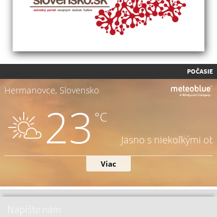
POČASIE
Napíšte nám