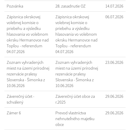
Pozvánka
28. zasadnutie OZ
14.07.2026
Zápisnica okrskovej
Zápisnica okrskovej
06.07.2026
volebnej komisie o
volebnej komisie o
priebehu a výsledku
priebehu a výsledku
hlasovania vo volebnom
hlasovania vo volebnom
okrsku Hermanovce nad
okrsku Hermanovce nad
Topľou - referendum
Topľou - referendum
04.07.2026
04.07.2026
Zoznam vyhradených
Zoznam vyhradených
23.06.2026
miest na území prírodnej
miest na území prírodnej
rezervácie pralesy
rezervácie pralesy
Slovenska - Šimonka z
Slovenska - Šimonka z
10.06.2026
10.06.2026
Záverečný účet -
Záverečný účet obce za
29.06.2026
schválený
r.2025
Zámer 6
Prevod vlastníctva
29.06.2026
nehnuteľného majetku
obce