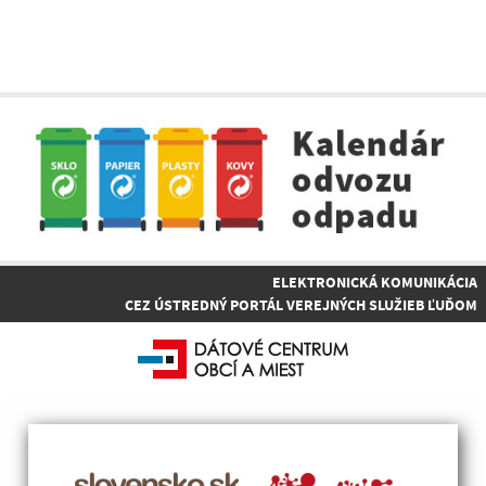
ELEKTRONICKÁ KOMUNIKÁCIA
CEZ ÚSTREDNÝ PORTÁL VEREJNÝCH SLUŽIEB ĽUĎOM