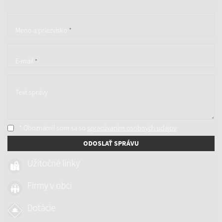
Meno a priezvisko
*
E-mail
*
Text správy
* Oboznámil som sa so
spracúvaním osobných údajov
ODOSLAŤ SPRÁVU
Užitočné linky
Firmy v obci
Dotácie