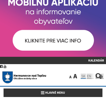
KALENDÁR
A
Hermanovce nad Topľou
SK
EN
A
Oficiálne stránky obce
Toggle navigation
HLAVNÉ MENU