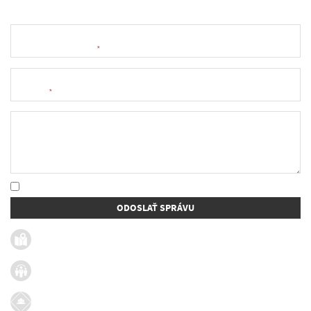
Meno a priezvisko
*
E-mail
*
Text správy
* Oboznámil som sa so
spracúvaním osobných údajov
ODOSLAŤ SPRÁVU
Užitočné linky
Firmy v obci
Dotácie