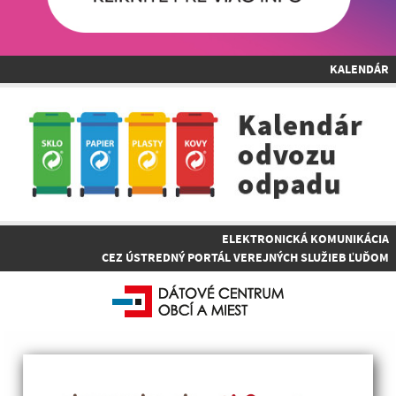
KALENDÁR
ELEKTRONICKÁ KOMUNIKÁCIA
CEZ ÚSTREDNÝ PORTÁL VEREJNÝCH SLUŽIEB ĽUĎOM