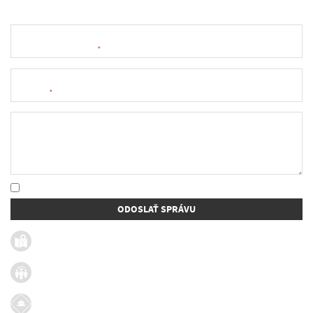
Meno a priezvisko
*
E-mail
*
Text správy
* Oboznámil som sa so
spracúvaním osobných údajov
ODOSLAŤ SPRÁVU
Užitočné linky
Firmy v obci
Dotácie