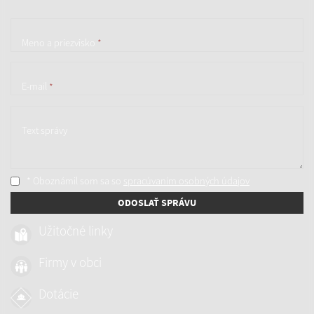
Meno a priezvisko
*
E-mail
*
Text správy
* Oboznámil som sa so
spracúvaním osobných údajov
ODOSLAŤ SPRÁVU
Užitočné linky
Firmy v obci
Dotácie