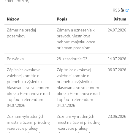
kritériám: 476)
RSS
Názov
Popis
Dátum
Zámer na predaj
Zámery a uznesenia k
24.07.2026
pozemkov
prevodu vlastníctva
nehnut. majetku obce
priamym predajom
Pozvánka
28. zasadnutie OZ
14.07.2026
Zápisnica okrskovej
Zápisnica okrskovej
06.07.2026
volebnej komisie o
volebnej komisie o
priebehu a výsledku
priebehu a výsledku
hlasovania vo volebnom
hlasovania vo volebnom
okrsku Hermanovce nad
okrsku Hermanovce nad
Topľou - referendum
Topľou - referendum
04.07.2026
04.07.2026
Zoznam vyhradených
Zoznam vyhradených
23.06.2026
miest na území prírodnej
miest na území prírodnej
rezervácie pralesy
rezervácie pralesy