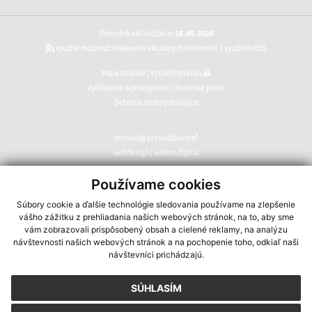
Posledná aktualizácia:
28.05.2026
využite možnosť získavania aktuálnych informácií s využitím RSS
Mapa stránok
|
Vytlačiť stránku
Vyhlásenie o prístupnosti
|
Autorské práva
Ochrana osobných údajov
technický prevádzkovateľ
webdesign
|
webex.digital
CMS systém (redakčný) systém ECHELON 2
,
web portál
,
Používame cookies
webhosting
,
webex.digital
,
domény
,
registrácia domény
,
Súbory cookie a ďalšie technológie sledovania používame na zlepšenie
spoločnosť webex.digital
vášho zážitku z prehliadania našich webových stránok, na to, aby sme
vám zobrazovali prispôsobený obsah a cielené reklamy, na analýzu
návštevnosti našich webových stránok a na pochopenie toho, odkiaľ naši
návštevníci prichádzajú.
SÚHLASÍM