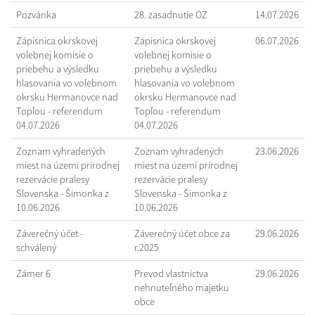
Pozvánka
28. zasadnutie OZ
14.07.2026
Zápisnica okrskovej
Zápisnica okrskovej
06.07.2026
volebnej komisie o
volebnej komisie o
priebehu a výsledku
priebehu a výsledku
hlasovania vo volebnom
hlasovania vo volebnom
okrsku Hermanovce nad
okrsku Hermanovce nad
Topľou - referendum
Topľou - referendum
04.07.2026
04.07.2026
Zoznam vyhradených
Zoznam vyhradených
23.06.2026
miest na území prírodnej
miest na území prírodnej
rezervácie pralesy
rezervácie pralesy
Slovenska - Šimonka z
Slovenska - Šimonka z
10.06.2026
10.06.2026
Záverečný účet -
Záverečný účet obce za
29.06.2026
schválený
r.2025
Zámer 6
Prevod vlastníctva
29.06.2026
nehnuteľného majetku
obce