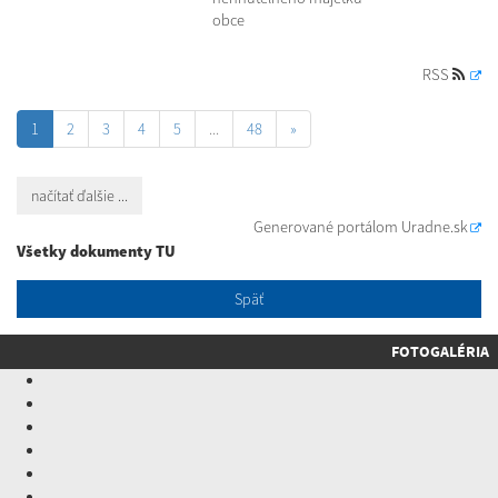
obce
RSS
1
2
3
4
5
...
48
»
načítať ďalšie ...
Generované portálom
Uradne.sk
Všetky dokumenty TU
Späť
FOTOGALÉRIA