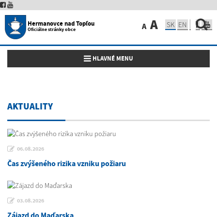
A
Hermanovce nad Topľou
SK
EN
A
Oficiálne stránky obce
Toggle navigation
HLAVNÉ MENU
AKTUALITY
06.08.2026
Čas zvýšeného rizika vzniku požiaru
03.08.2026
Zájazd do Maďarska