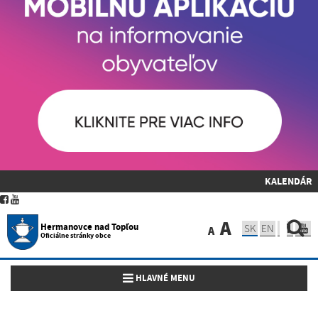
KALENDÁR
A
Hermanovce nad Topľou
SK
EN
A
Oficiálne stránky obce
Toggle navigation
HLAVNÉ MENU