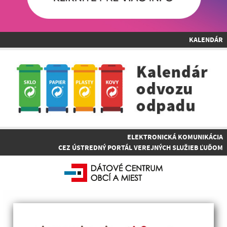
KALENDÁR
ELEKTRONICKÁ KOMUNIKÁCIA
CEZ ÚSTREDNÝ PORTÁL VEREJNÝCH SLUŽIEB ĽUĎOM