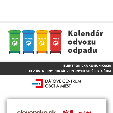
ELEKTRONICKÁ KOMUNIKÁCIA
CEZ ÚSTREDNÝ PORTÁL VEREJNÝCH SLUŽIEB ĽUĎOM