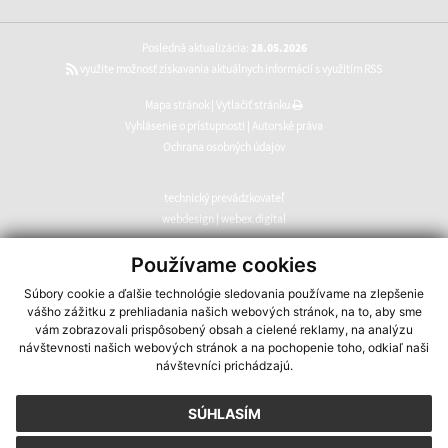
Posledná aktualizácia:
28.05.2026
využite možnosť získavania aktuálnych informácií s využitím RSS
Mapa stránok
|
Vytlačiť stránku
Vyhlásenie o prístupnosti
|
Autorské práva
Ochrana osobných údajov
technický prevádzkovateľ
webdesign
|
webex.digital
CMS systém (redakčný) systém ECHELON 2
,
web portál
,
Používame cookies
webhosting
,
webex.digital
,
domény
,
registrácia domény
,
Súbory cookie a ďalšie technológie sledovania používame na zlepšenie
spoločnosť webex.digital
vášho zážitku z prehliadania našich webových stránok, na to, aby sme
vám zobrazovali prispôsobený obsah a cielené reklamy, na analýzu
návštevnosti našich webových stránok a na pochopenie toho, odkiaľ naši
návštevníci prichádzajú.
SÚHLASÍM