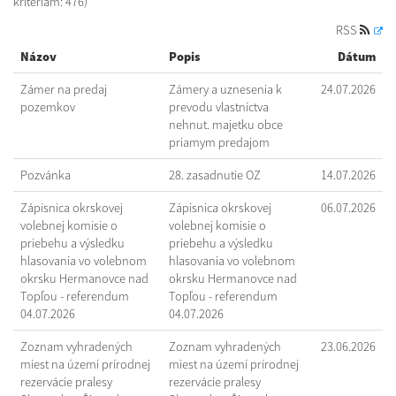
kritériám: 476)
RSS
Názov
Popis
Dátum
Zámer na predaj
Zámery a uznesenia k
24.07.2026
pozemkov
prevodu vlastníctva
nehnut. majetku obce
priamym predajom
Pozvánka
28. zasadnutie OZ
14.07.2026
Zápisnica okrskovej
Zápisnica okrskovej
06.07.2026
volebnej komisie o
volebnej komisie o
priebehu a výsledku
priebehu a výsledku
hlasovania vo volebnom
hlasovania vo volebnom
okrsku Hermanovce nad
okrsku Hermanovce nad
Topľou - referendum
Topľou - referendum
04.07.2026
04.07.2026
Zoznam vyhradených
Zoznam vyhradených
23.06.2026
miest na území prírodnej
miest na území prírodnej
rezervácie pralesy
rezervácie pralesy