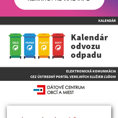
KALENDÁR
ELEKTRONICKÁ KOMUNIKÁCIA
CEZ ÚSTREDNÝ PORTÁL VEREJNÝCH SLUŽIEB ĽUĎOM