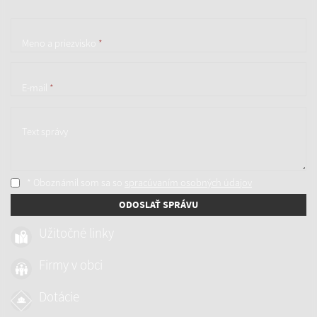
Meno a priezvisko
*
E-mail
*
Text správy
* Oboznámil som sa so
spracúvaním osobných údajov
ODOSLAŤ SPRÁVU
Užitočné linky
Firmy v obci
Dotácie