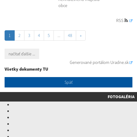
obce
RSS
1
2
3
4
5
...
48
»
načítať ďalšie ...
Generované portálom
Uradne.sk
Všetky dokumenty TU
Späť
FOTOGALÉRIA