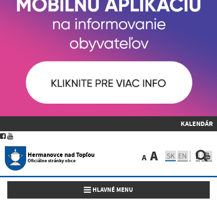
KALENDÁR
A
Hermanovce nad Topľou
SK
EN
A
Oficiálne stránky obce
Toggle navigation
HLAVNÉ MENU