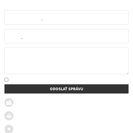
Meno a priezvisko
*
E-mail
*
Text správy
* Oboznámil som sa so
spracúvaním osobných údajov
ODOSLAŤ SPRÁVU
Užitočné linky
Firmy v obci
Dotácie