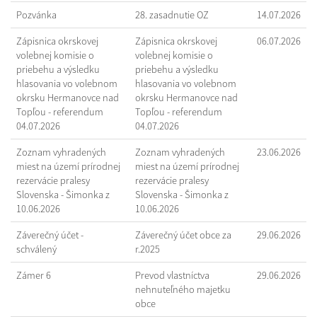
Pozvánka
28. zasadnutie OZ
14.07.2026
Zápisnica okrskovej
Zápisnica okrskovej
06.07.2026
volebnej komisie o
volebnej komisie o
priebehu a výsledku
priebehu a výsledku
hlasovania vo volebnom
hlasovania vo volebnom
okrsku Hermanovce nad
okrsku Hermanovce nad
Topľou - referendum
Topľou - referendum
04.07.2026
04.07.2026
Zoznam vyhradených
Zoznam vyhradených
23.06.2026
miest na území prírodnej
miest na území prírodnej
rezervácie pralesy
rezervácie pralesy
Slovenska - Šimonka z
Slovenska - Šimonka z
10.06.2026
10.06.2026
Záverečný účet -
Záverečný účet obce za
29.06.2026
schválený
r.2025
Zámer 6
Prevod vlastníctva
29.06.2026
nehnuteľného majetku
obce