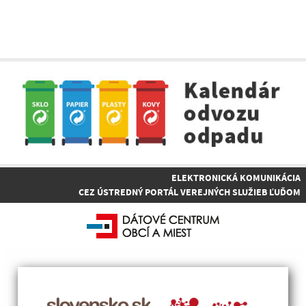
ELEKTRONICKÁ KOMUNIKÁCIA
CEZ ÚSTREDNÝ PORTÁL VEREJNÝCH SLUŽIEB ĽUĎOM