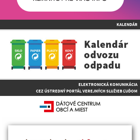
KALENDÁR
ELEKTRONICKÁ KOMUNIKÁCIA
CEZ ÚSTREDNÝ PORTÁL VEREJNÝCH SLUŽIEB ĽUĎOM