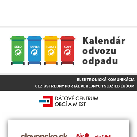
ELEKTRONICKÁ KOMUNIKÁCIA
CEZ ÚSTREDNÝ PORTÁL VEREJNÝCH SLUŽIEB ĽUĎOM