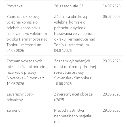
Pozvánka
28. zasadnutie OZ
14.07.2026
Zápisnica okrskovej
Zápisnica okrskovej
06.07.2026
volebnej komisie o
volebnej komisie o
priebehu a výsledku
priebehu a výsledku
hlasovania vo volebnom
hlasovania vo volebnom
okrsku Hermanovce nad
okrsku Hermanovce nad
Topľou - referendum
Topľou - referendum
04.07.2026
04.07.2026
Zoznam vyhradených
Zoznam vyhradených
23.06.2026
miest na území prírodnej
miest na území prírodnej
rezervácie pralesy
rezervácie pralesy
Slovenska - Šimonka z
Slovenska - Šimonka z
10.06.2026
10.06.2026
Záverečný účet -
Záverečný účet obce za
29.06.2026
schválený
r.2025
Zámer 6
Prevod vlastníctva
29.06.2026
nehnuteľného majetku
obce