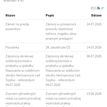
kritériám: 476)
RSS
Názov
Popis
Dátum
Zámer na predaj
Zámery a uznesenia k
24.07.2026
pozemkov
prevodu vlastníctva
nehnut. majetku obce
priamym predajom
Pozvánka
28. zasadnutie OZ
14.07.2026
Zápisnica okrskovej
Zápisnica okrskovej
06.07.2026
volebnej komisie o
volebnej komisie o
priebehu a výsledku
priebehu a výsledku
hlasovania vo volebnom
hlasovania vo volebnom
okrsku Hermanovce nad
okrsku Hermanovce nad
Topľou - referendum
Topľou - referendum
04.07.2026
04.07.2026
Zoznam vyhradených
Zoznam vyhradených
23.06.2026
miest na území prírodnej
miest na území prírodnej
rezervácie pralesy
rezervácie pralesy