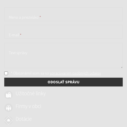
Meno a priezvisko
*
E-mail
*
Text správy
* Oboznámil som sa so
spracúvaním osobných údajov
ODOSLAŤ SPRÁVU
Užitočné linky
Firmy v obci
Dotácie