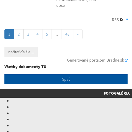
obce
RSS
1
2
3
4
5
...
48
»
načítať ďalšie ...
Generované portálom
Uradne.sk
Všetky dokumenty TU
Späť
FOTOGALÉRIA