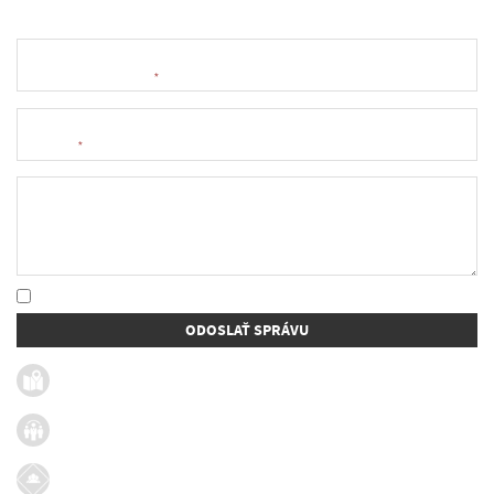
Meno a priezvisko
*
E-mail
*
Text správy
* Oboznámil som sa so
spracúvaním osobných údajov
ODOSLAŤ SPRÁVU
Užitočné linky
Firmy v obci
Dotácie