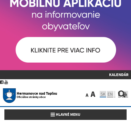
KALENDÁR
A
Hermanovce nad Topľou
SK
EN
A
Oficiálne stránky obce
Toggle navigation
HLAVNÉ MENU