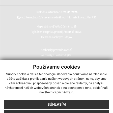
Posledná aktualizácia:
28.05.2026
využite možnosť získavania aktuálnych informácií s využitím RSS
Mapa stránok
|
Vytlačiť stránku
Vyhlásenie o prístupnosti
|
Autorské práva
Ochrana osobných údajov
technický prevádzkovateľ
webdesign
|
webex.digital
CMS systém (redakčný) systém ECHELON 2
,
web portál
,
Používame cookies
webhosting
,
webex.digital
,
domény
,
registrácia domény
,
Súbory cookie a ďalšie technológie sledovania používame na zlepšenie
spoločnosť webex.digital
vášho zážitku z prehliadania našich webových stránok, na to, aby sme
vám zobrazovali prispôsobený obsah a cielené reklamy, na analýzu
návštevnosti našich webových stránok a na pochopenie toho, odkiaľ naši
návštevníci prichádzajú.
SÚHLASÍM