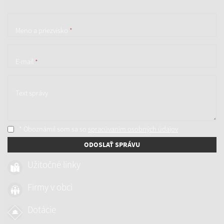
Meno a priezvisko
*
E-mail
*
Text správy
* Oboznámil som sa so
spracúvaním osobných údajov
ODOSLAŤ SPRÁVU
Užitočné linky
Firmy v obci
Dotácie