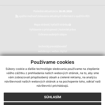
Posledná aktualizácia:
28.05.2026
využite možnosť získavania aktuálnych informácií s využitím RSS
Mapa stránok
|
Vytlačiť stránku
Vyhlásenie o prístupnosti
|
Autorské práva
Ochrana osobných údajov
technický prevádzkovateľ
webdesign
|
webex.digital
CMS systém (redakčný) systém ECHELON 2
,
web portál
,
Používame cookies
webhosting
,
webex.digital
,
domény
,
registrácia domény
,
Súbory cookie a ďalšie technológie sledovania používame na zlepšenie
spoločnosť webex.digital
vášho zážitku z prehliadania našich webových stránok, na to, aby sme
vám zobrazovali prispôsobený obsah a cielené reklamy, na analýzu
návštevnosti našich webových stránok a na pochopenie toho, odkiaľ naši
návštevníci prichádzajú.
SÚHLASÍM