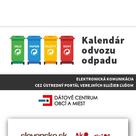
ELEKTRONICKÁ KOMUNIKÁCIA
CEZ ÚSTREDNÝ PORTÁL VEREJNÝCH SLUŽIEB ĽUĎOM