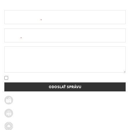
Meno a priezvisko
*
E-mail
*
Text správy
* Oboznámil som sa so
spracúvaním osobných údajov
ODOSLAŤ SPRÁVU
Užitočné linky
Firmy v obci
Dotácie