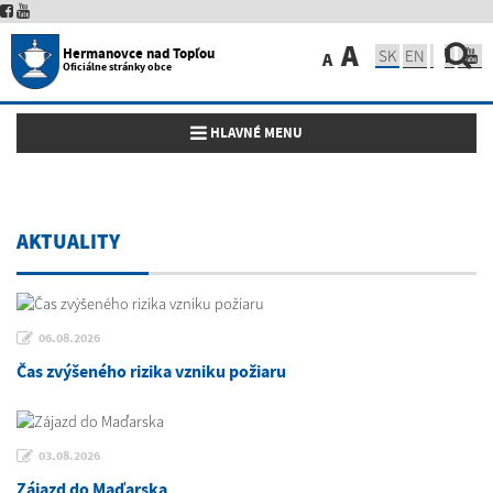
A
Hermanovce nad Topľou
SK
EN
A
Oficiálne stránky obce
Toggle navigation
HLAVNÉ MENU
AKTUALITY
06.08.2026
Čas zvýšeného rizika vzniku požiaru
03.08.2026
Zájazd do Maďarska