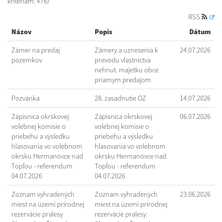
kritériám: 476)
RSS
Názov
Popis
Dátum
Zámer na predaj
Zámery a uznesenia k
24.07.2026
pozemkov
prevodu vlastníctva
nehnut. majetku obce
priamym predajom
Pozvánka
28. zasadnutie OZ
14.07.2026
Zápisnica okrskovej
Zápisnica okrskovej
06.07.2026
volebnej komisie o
volebnej komisie o
priebehu a výsledku
priebehu a výsledku
hlasovania vo volebnom
hlasovania vo volebnom
okrsku Hermanovce nad
okrsku Hermanovce nad
Topľou - referendum
Topľou - referendum
04.07.2026
04.07.2026
Zoznam vyhradených
Zoznam vyhradených
23.06.2026
miest na území prírodnej
miest na území prírodnej
rezervácie pralesy
rezervácie pralesy