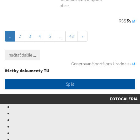
obce
RSS
1
2
3
4
5
...
48
»
načítať ďalšie ...
Generované portálom
Uradne.sk
Všetky dokumenty TU
Späť
FOTOGALÉRIA