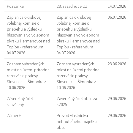
Pozvánka
28. zasadnutie OZ
14.07.2026
Zápisnica okrskovej
Zápisnica okrskovej
06.07.2026
volebnej komisie o
volebnej komisie o
priebehu a výsledku
priebehu a výsledku
hlasovania vo volebnom
hlasovania vo volebnom
okrsku Hermanovce nad
okrsku Hermanovce nad
Topľou - referendum
Topľou - referendum
04.07.2026
04.07.2026
Zoznam vyhradených
Zoznam vyhradených
23.06.2026
miest na území prírodnej
miest na území prírodnej
rezervácie pralesy
rezervácie pralesy
Slovenska - Šimonka z
Slovenska - Šimonka z
10.06.2026
10.06.2026
Záverečný účet -
Záverečný účet obce za
29.06.2026
schválený
r.2025
Zámer 6
Prevod vlastníctva
29.06.2026
nehnuteľného majetku
obce