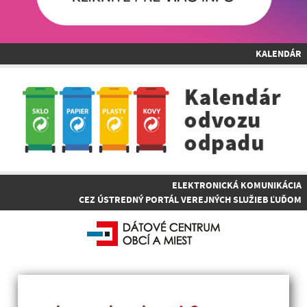
KALENDÁR
ELEKTRONICKÁ KOMUNIKÁCIA
CEZ ÚSTREDNÝ PORTÁL VEREJNÝCH SLUŽIEB ĽUĎOM