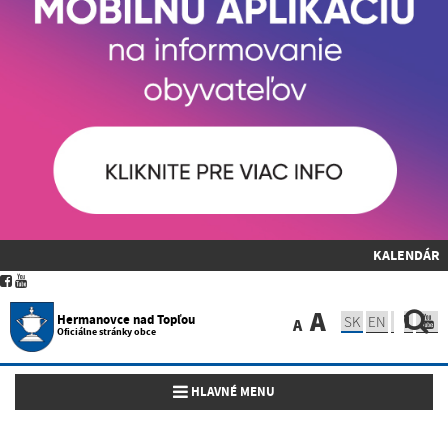
KALENDÁR
A
Hermanovce nad Topľou
SK
EN
A
Oficiálne stránky obce
Toggle navigation
HLAVNÉ MENU