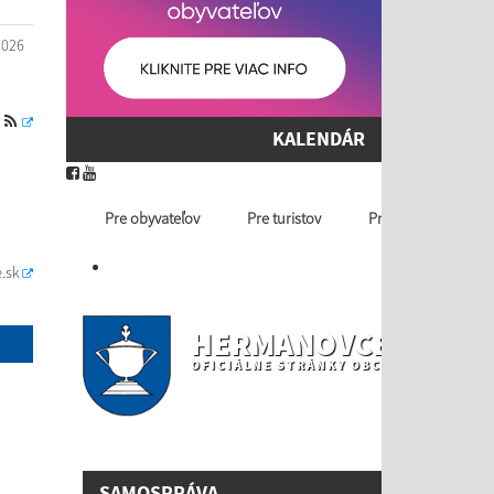
2026
S
KALENDÁR
Pre obyvateľov
Pre turistov
Profil ver. obstaráv
.sk
HERMANOVCE NAD T
OFICIÁLNE STRÁNKY OBCE
SAMOSPRÁVA