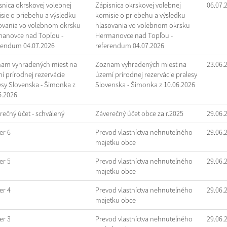
snica okrskovej volebnej
Zápisnica okrskovej volebnej
06.07.
sie o priebehu a výsledku
komisie o priebehu a výsledku
ovania vo volebnom okrsku
hlasovania vo volebnom okrsku
anovce nad Topľou -
Hermanovce nad Topľou -
rendum 04.07.2026
referendum 04.07.2026
am vyhradených miest na
Zoznam vyhradených miest na
23.06.
í prírodnej rezervácie
území prírodnej rezervácie pralesy
esy Slovenska - Šimonka z
Slovenska - Šimonka z 10.06.2026
6.2026
rečný účet - schválený
Záverečný účet obce za r.2025
29.06.
r 6
Prevod vlastníctva nehnuteľného
29.06.
majetku obce
r 5
Prevod vlastníctva nehnuteľného
29.06.
majetku obce
r 4
Prevod vlastníctva nehnuteľného
29.06.
majetku obce
r 3
Prevod vlastníctva nehnuteľného
29.06.