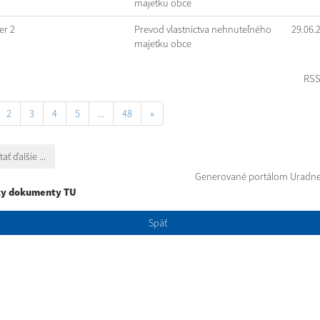
majetku obce
r 2
Prevod vlastníctva nehnuteľného
29.06.
majetku obce
RS
2
3
4
5
...
48
»
tať ďalšie ...
Generované portálom
Uradne
ky dokumenty TU
Späť