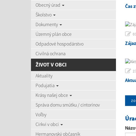
Obecný úrad
Čas z
Školstvo
Dokumenty
Územný plán obce
0
Zája
Odpadové hospodárstvo
Civilná ochrana
ŽIVOT V OBCI
2
Aktuality
Aktu
Podujatia
Krásy našej obce
zo
Správa domu smútku / cintorínov
Voľby
Úra
Cirkvi v obci
Názo
Hermanovský občasník