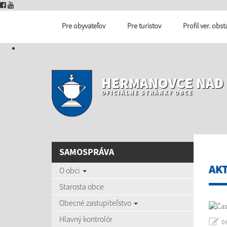
Pre obyvateľov
Pre turistov
Profil ver. obs
HERMANOVCE NAD
OFICIÁLNE STRÁNKY OBCE
SAMOSPRÁVA
AK
O obci
Starosta obce
Obecné zastupiteľstvo
Hlavný kontrolór
0