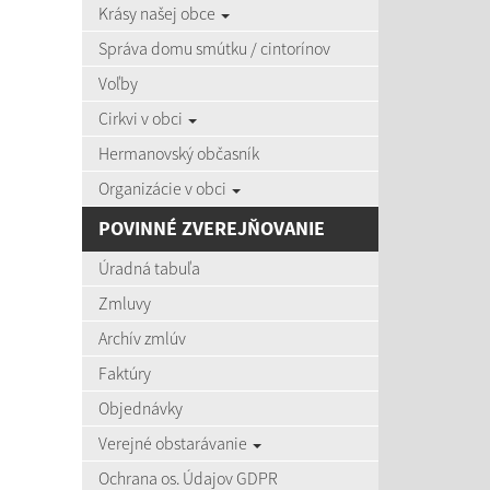
Krásy našej obce
zobra
Správa domu smútku / cintorínov
Voľby
Úradná
Cirkvi v obci
Názov:
Hermanovský občasník
Organizácie v obci
Dátum o
POVINNÉ ZVEREJŇOVANIE
Úradná tabuľa
Zmluvy
Archív zmlúv
Počet po
Faktúry
Objednávky
Výsledky 
Verejné obstarávanie
Ochrana os. Údajov GDPR