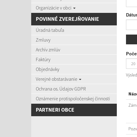
Organizácie v obci
Dátu
POVINNÉ ZVEREJŇOVANIE
Úradná tabuľa
Zmluvy
Archív zmlúv
Počet
Faktúry
Objednávky
Výsle
Verejné obstarávanie
Ochrana os. Údajov GDPR
Náz
Oznámenie protispoločenskej činnosti
Záme
PARTNERI OBCE
Poz