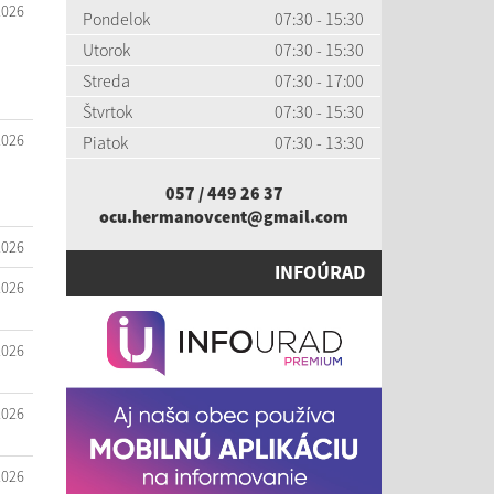
2026
Pondelok
07:30 - 15:30
Utorok
07:30 - 15:30
Streda
07:30 - 17:00
Štvrtok
07:30 - 15:30
2026
Piatok
07:30 - 13:30
057 / 449 26 37
ocu.hermanovcent@gmail.com
2026
INFOÚRAD
2026
2026
2026
2026