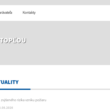
tarávateľa
Kontakty
 TOPĽOU
TUALITY
6.08.2026