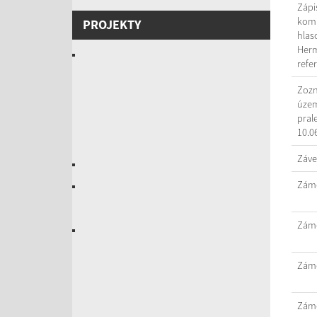
Zápi
komi
PROJEKTY
hlas
Herm
refe
Zozn
územ
pral
10.0
Záve
Záme
Záme
Záme
Záme