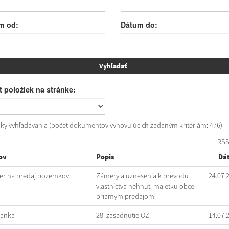
m od:
Dátum do:
 položiek na stránke:
dky vyhľadávania (počet dokumentov vyhovujúcich zadaným kritériám: 476)
RS
ov
Popis
Dá
r na predaj pozemkov
Zámery a uznesenia k prevodu
24.07.
vlastníctva nehnut. majetku obce
priamym predajom
vánka
28. zasadnutie OZ
14.07.