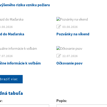
výšeného rizika vzniku požiaru
3.08.2026
03.08.2026
zd do Maďarska
Pozvánky na víkend
7.07.2026
22.07.2026
álne informácie k voľbám
Očkovanie psov
braziť viac
dná tabuľa
v:
Popis: