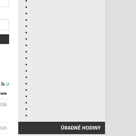
S
tum
2026
ÚRADNÉ HODINY
2026