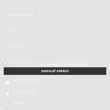
Meno a priezvisko
*
E-mail
*
Text správy
* Oboznámil som sa so
spracúvaním osobných údajov
ODOSLAŤ SPRÁVU
Užitočné linky
Firmy v obci
Dotácie