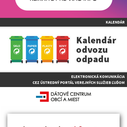
KALENDÁR
ELEKTRONICKÁ KOMUNIKÁCIA
CEZ ÚSTREDNÝ PORTÁL VEREJNÝCH SLUŽIEB ĽUĎOM