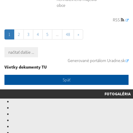
obce
RSS
1
2
3
4
5
...
48
»
načítať ďalšie ...
Generované portálom
Uradne.sk
Všetky dokumenty TU
Späť
FOTOGALÉRIA