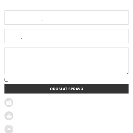
Meno a priezvisko
*
E-mail
*
Text správy
* Oboznámil som sa so
spracúvaním osobných údajov
ODOSLAŤ SPRÁVU
Užitočné linky
Firmy v obci
Dotácie