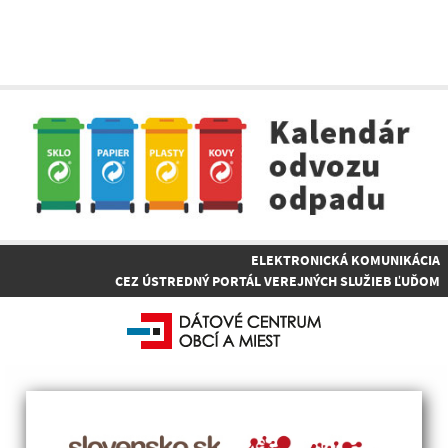
ELEKTRONICKÁ KOMUNIKÁCIA
CEZ ÚSTREDNÝ PORTÁL VEREJNÝCH SLUŽIEB ĽUĎOM