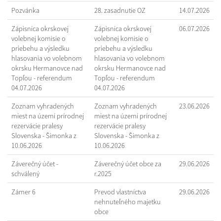
Pozvánka
28. zasadnutie OZ
14.07.2026
Zápisnica okrskovej
Zápisnica okrskovej
06.07.2026
volebnej komisie o
volebnej komisie o
priebehu a výsledku
priebehu a výsledku
hlasovania vo volebnom
hlasovania vo volebnom
okrsku Hermanovce nad
okrsku Hermanovce nad
Topľou - referendum
Topľou - referendum
04.07.2026
04.07.2026
Zoznam vyhradených
Zoznam vyhradených
23.06.2026
miest na území prírodnej
miest na území prírodnej
rezervácie pralesy
rezervácie pralesy
Slovenska - Šimonka z
Slovenska - Šimonka z
10.06.2026
10.06.2026
Záverečný účet -
Záverečný účet obce za
29.06.2026
schválený
r.2025
Zámer 6
Prevod vlastníctva
29.06.2026
nehnuteľného majetku
obce