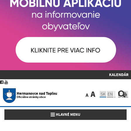
KALENDÁR
A
Hermanovce nad Topľou
SK
EN
A
Oficiálne stránky obce
Toggle navigation
HLAVNÉ MENU