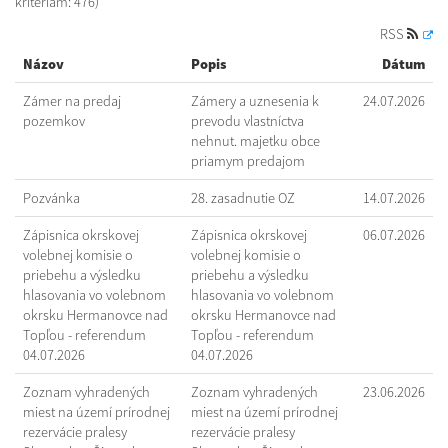
kritériám: 476)
RSS
Názov
Popis
Dátum
Zámer na predaj
Zámery a uznesenia k
24.07.2026
pozemkov
prevodu vlastníctva
nehnut. majetku obce
priamym predajom
Pozvánka
28. zasadnutie OZ
14.07.2026
Zápisnica okrskovej
Zápisnica okrskovej
06.07.2026
volebnej komisie o
volebnej komisie o
priebehu a výsledku
priebehu a výsledku
hlasovania vo volebnom
hlasovania vo volebnom
okrsku Hermanovce nad
okrsku Hermanovce nad
Topľou - referendum
Topľou - referendum
04.07.2026
04.07.2026
Zoznam vyhradených
Zoznam vyhradených
23.06.2026
miest na území prírodnej
miest na území prírodnej
rezervácie pralesy
rezervácie pralesy