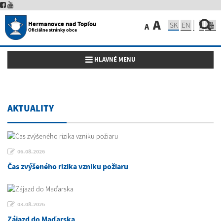
A
Hermanovce nad Topľou
SK
EN
A
Oficiálne stránky obce
Toggle navigation
HLAVNÉ MENU
AKTUALITY
06.08.2026
Čas zvýšeného rizika vzniku požiaru
03.08.2026
Zájazd do Maďarska