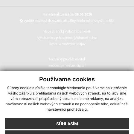
Posledná aktualizácia:
28.05.2026
využite možnosť získavania aktuálnych informácií s využitím RSS
Mapa stránok
|
Vytlačiť stránku
Vyhlásenie o prístupnosti
|
Autorské práva
Ochrana osobných údajov
technický prevádzkovateľ
webdesign
|
webex.digital
CMS systém (redakčný) systém ECHELON 2
,
web portál
,
Používame cookies
webhosting
,
webex.digital
,
domény
,
registrácia domény
,
Súbory cookie a ďalšie technológie sledovania používame na zlepšenie
spoločnosť webex.digital
vášho zážitku z prehliadania našich webových stránok, na to, aby sme
vám zobrazovali prispôsobený obsah a cielené reklamy, na analýzu
návštevnosti našich webových stránok a na pochopenie toho, odkiaľ naši
návštevníci prichádzajú.
SÚHLASÍM