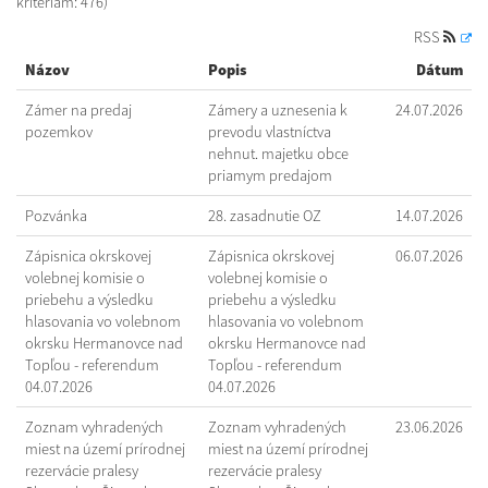
kritériám: 476)
RSS
Názov
Popis
Dátum
Zámer na predaj
Zámery a uznesenia k
24.07.2026
pozemkov
prevodu vlastníctva
nehnut. majetku obce
priamym predajom
Pozvánka
28. zasadnutie OZ
14.07.2026
Zápisnica okrskovej
Zápisnica okrskovej
06.07.2026
volebnej komisie o
volebnej komisie o
priebehu a výsledku
priebehu a výsledku
hlasovania vo volebnom
hlasovania vo volebnom
okrsku Hermanovce nad
okrsku Hermanovce nad
Topľou - referendum
Topľou - referendum
04.07.2026
04.07.2026
Zoznam vyhradených
Zoznam vyhradených
23.06.2026
miest na území prírodnej
miest na území prírodnej
rezervácie pralesy
rezervácie pralesy