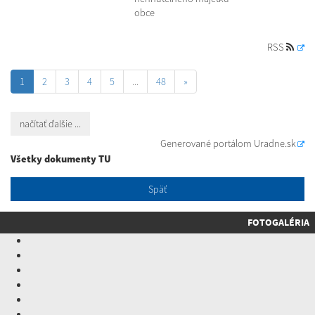
obce
RSS
1
2
3
4
5
...
48
»
načítať ďalšie ...
Generované portálom
Uradne.sk
Všetky dokumenty TU
Späť
FOTOGALÉRIA