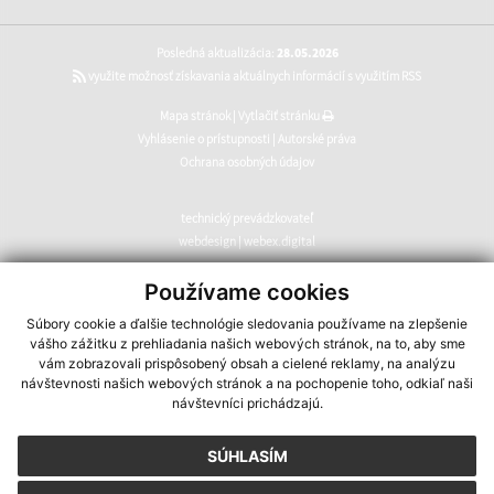
Posledná aktualizácia:
28.05.2026
využite možnosť získavania aktuálnych informácií s využitím RSS
Mapa stránok
|
Vytlačiť stránku
Vyhlásenie o prístupnosti
|
Autorské práva
Ochrana osobných údajov
technický prevádzkovateľ
webdesign
|
webex.digital
CMS systém (redakčný) systém ECHELON 2
,
web portál
,
Používame cookies
webhosting
,
webex.digital
,
domény
,
registrácia domény
,
Súbory cookie a ďalšie technológie sledovania používame na zlepšenie
spoločnosť webex.digital
vášho zážitku z prehliadania našich webových stránok, na to, aby sme
vám zobrazovali prispôsobený obsah a cielené reklamy, na analýzu
návštevnosti našich webových stránok a na pochopenie toho, odkiaľ naši
návštevníci prichádzajú.
SÚHLASÍM