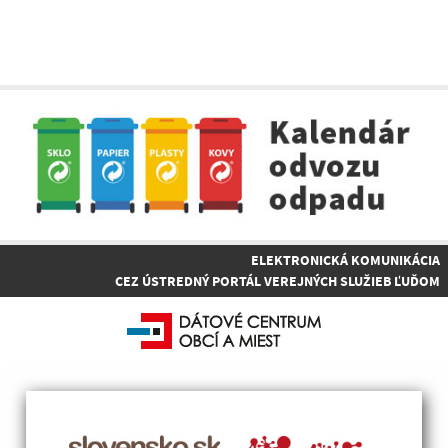
ELEKTRONICKÁ KOMUNIKÁCIA
CEZ ÚSTREDNÝ PORTÁL VEREJNÝCH SLUŽIEB ĽUĎOM