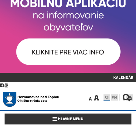
KALENDÁR
A
Hermanovce nad Topľou
SK
EN
A
Oficiálne stránky obce
Toggle navigation
HLAVNÉ MENU