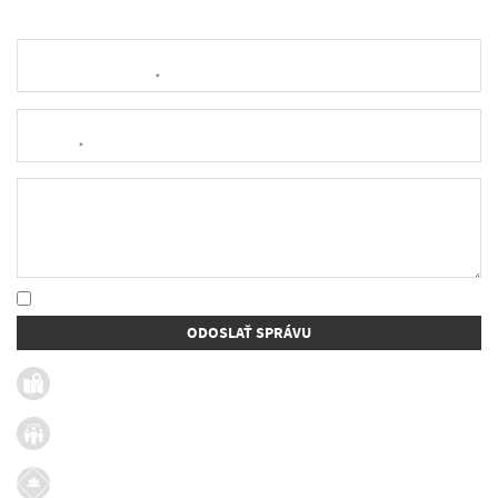
Meno a priezvisko
*
E-mail
*
Text správy
* Oboznámil som sa so
spracúvaním osobných údajov
ODOSLAŤ SPRÁVU
Užitočné linky
Firmy v obci
Dotácie