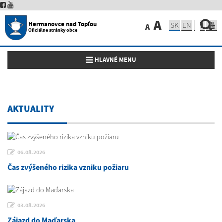
A
Hermanovce nad Topľou
SK
EN
A
Oficiálne stránky obce
Toggle navigation
HLAVNÉ MENU
AKTUALITY
06.08.2026
Čas zvýšeného rizika vzniku požiaru
03.08.2026
Zájazd do Maďarska