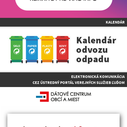
KALENDÁR
ELEKTRONICKÁ KOMUNIKÁCIA
CEZ ÚSTREDNÝ PORTÁL VEREJNÝCH SLUŽIEB ĽUĎOM