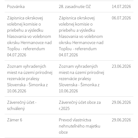
Pozvánka
28. zasadnutie OZ
14.07.2026
Zápisnica okrskovej
Zápisnica okrskovej
06.07.2026
volebnej komisie o
volebnej komisie o
priebehu a výsledku
priebehu a výsledku
hlasovania vo volebnom
hlasovania vo volebnom
okrsku Hermanovce nad
okrsku Hermanovce nad
Topľou - referendum
Topľou - referendum
04.07.2026
04.07.2026
Zoznam vyhradených
Zoznam vyhradených
23.06.2026
miest na území prírodnej
miest na území prírodnej
rezervácie pralesy
rezervácie pralesy
Slovenska - Šimonka z
Slovenska - Šimonka z
10.06.2026
10.06.2026
Záverečný účet -
Záverečný účet obce za
29.06.2026
schválený
r.2025
Zámer 6
Prevod vlastníctva
29.06.2026
nehnuteľného majetku
obce