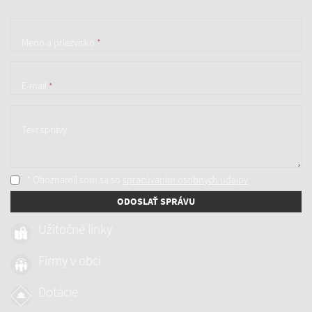
Meno a priezvisko
*
E-mail
*
Text správy
* Oboznámil som sa so
spracúvaním osobných údajov
ODOSLAŤ SPRÁVU
Užitočné linky
Firmy v obci
Dotácie