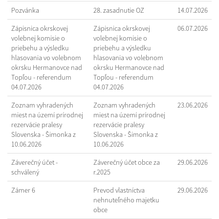
Pozvánka
28. zasadnutie OZ
14.07.2026
Zápisnica okrskovej
Zápisnica okrskovej
06.07.2026
volebnej komisie o
volebnej komisie o
priebehu a výsledku
priebehu a výsledku
hlasovania vo volebnom
hlasovania vo volebnom
okrsku Hermanovce nad
okrsku Hermanovce nad
Topľou - referendum
Topľou - referendum
04.07.2026
04.07.2026
Zoznam vyhradených
Zoznam vyhradených
23.06.2026
miest na území prírodnej
miest na území prírodnej
rezervácie pralesy
rezervácie pralesy
Slovenska - Šimonka z
Slovenska - Šimonka z
10.06.2026
10.06.2026
Záverečný účet -
Záverečný účet obce za
29.06.2026
schválený
r.2025
Zámer 6
Prevod vlastníctva
29.06.2026
nehnuteľného majetku
obce