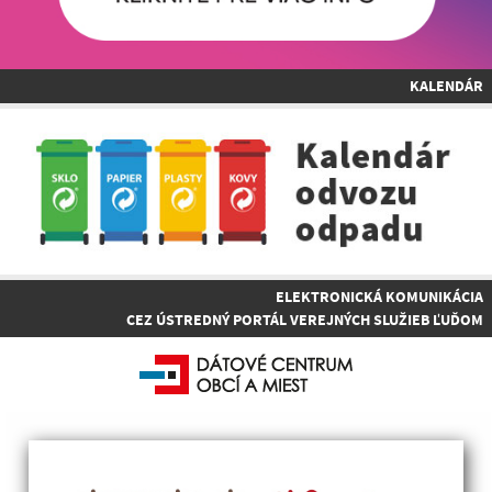
KALENDÁR
ELEKTRONICKÁ KOMUNIKÁCIA
CEZ ÚSTREDNÝ PORTÁL VEREJNÝCH SLUŽIEB ĽUĎOM