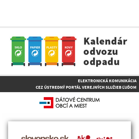
ELEKTRONICKÁ KOMUNIKÁCIA
CEZ ÚSTREDNÝ PORTÁL VEREJNÝCH SLUŽIEB ĽUĎOM