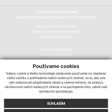
Posledná aktualizácia:
28.05.2026
využite možnosť získavania aktuálnych informácií s využitím RSS
Mapa stránok
|
Vytlačiť stránku
Vyhlásenie o prístupnosti
|
Autorské práva
Ochrana osobných údajov
technický prevádzkovateľ
webdesign
|
webex.digital
CMS systém (redakčný) systém ECHELON 2
,
web portál
,
Používame cookies
webhosting
,
webex.digital
,
domény
,
registrácia domény
,
Súbory cookie a ďalšie technológie sledovania používame na zlepšenie
spoločnosť webex.digital
vášho zážitku z prehliadania našich webových stránok, na to, aby sme
vám zobrazovali prispôsobený obsah a cielené reklamy, na analýzu
návštevnosti našich webových stránok a na pochopenie toho, odkiaľ naši
návštevníci prichádzajú.
SÚHLASÍM