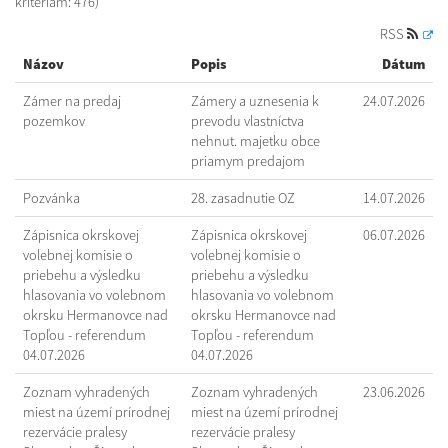
kritériám: 476)
RSS
Názov
Popis
Dátum
Zámer na predaj
Zámery a uznesenia k
24.07.2026
pozemkov
prevodu vlastníctva
nehnut. majetku obce
priamym predajom
Pozvánka
28. zasadnutie OZ
14.07.2026
Zápisnica okrskovej
Zápisnica okrskovej
06.07.2026
volebnej komisie o
volebnej komisie o
priebehu a výsledku
priebehu a výsledku
hlasovania vo volebnom
hlasovania vo volebnom
okrsku Hermanovce nad
okrsku Hermanovce nad
Topľou - referendum
Topľou - referendum
04.07.2026
04.07.2026
Zoznam vyhradených
Zoznam vyhradených
23.06.2026
miest na území prírodnej
miest na území prírodnej
rezervácie pralesy
rezervácie pralesy