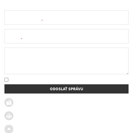
Meno a priezvisko
*
E-mail
*
Text správy
* Oboznámil som sa so
spracúvaním osobných údajov
ODOSLAŤ SPRÁVU
Užitočné linky
Firmy v obci
Dotácie