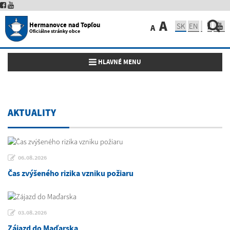
A
Hermanovce nad Topľou
SK
EN
A
Oficiálne stránky obce
Toggle navigation
HLAVNÉ MENU
AKTUALITY
06.08.2026
Čas zvýšeného rizika vzniku požiaru
03.08.2026
Zájazd do Maďarska