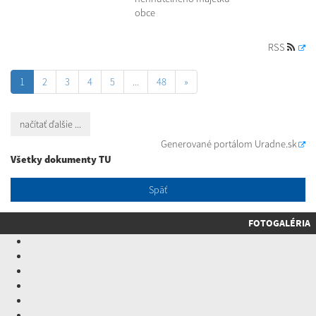
obce
RSS
1
2
3
4
5
...
48
»
načítať ďalšie ...
Generované portálom
Uradne.sk
Všetky dokumenty TU
Späť
FOTOGALÉRIA