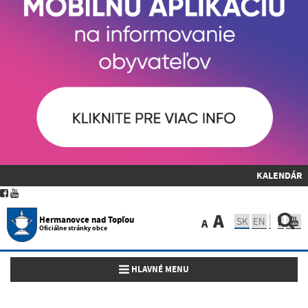
KALENDÁR
A
Hermanovce nad Topľou
SK
EN
A
Oficiálne stránky obce
Toggle navigation
HLAVNÉ MENU