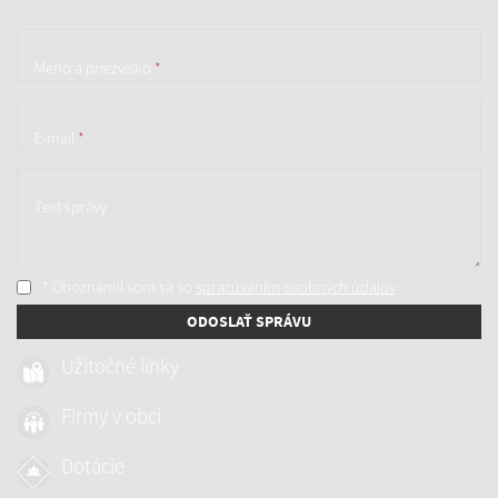
Meno a priezvisko
*
E-mail
*
Text správy
* Oboznámil som sa so
spracúvaním osobných údajov
ODOSLAŤ SPRÁVU
Užitočné linky
Firmy v obci
Dotácie