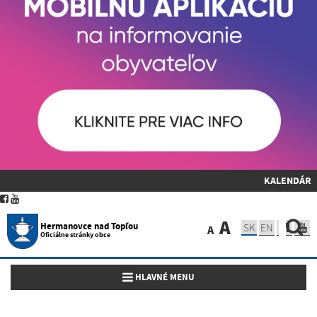
KALENDÁR
A
Hermanovce nad Topľou
SK
EN
A
Oficiálne stránky obce
Toggle navigation
HLAVNÉ MENU