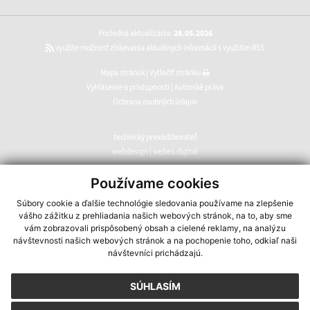
Posledná aktualizácia:
28.05.2026
využite možnosť získavania aktuálnych informácií s využitím RSS
Mapa stránok
|
Vytlačiť stránku
Vyhlásenie o prístupnosti
|
Autorské práva
Ochrana osobných údajov
technický prevádzkovateľ
webdesign
|
webex.digital
CMS systém (redakčný) systém ECHELON 2
,
web portál
,
Používame cookies
webhosting
,
webex.digital
,
domény
,
registrácia domény
,
Súbory cookie a ďalšie technológie sledovania používame na zlepšenie
spoločnosť webex.digital
vášho zážitku z prehliadania našich webových stránok, na to, aby sme
vám zobrazovali prispôsobený obsah a cielené reklamy, na analýzu
návštevnosti našich webových stránok a na pochopenie toho, odkiaľ naši
návštevníci prichádzajú.
SÚHLASÍM