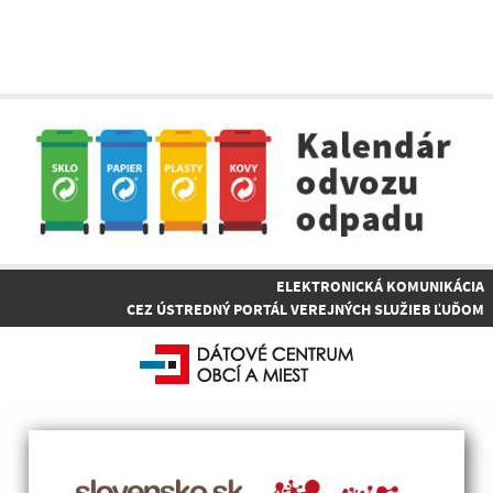
ELEKTRONICKÁ KOMUNIKÁCIA
CEZ ÚSTREDNÝ PORTÁL VEREJNÝCH SLUŽIEB ĽUĎOM