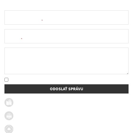
Meno a priezvisko
*
E-mail
*
Text správy
* Oboznámil som sa so
spracúvaním osobných údajov
ODOSLAŤ SPRÁVU
Užitočné linky
Firmy v obci
Dotácie