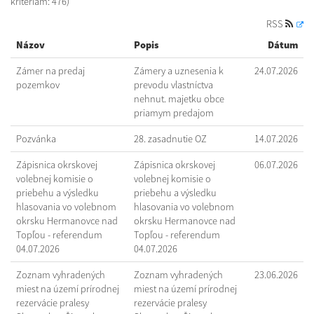
kritériám: 476)
RSS
Názov
Popis
Dátum
Zámer na predaj
Zámery a uznesenia k
24.07.2026
pozemkov
prevodu vlastníctva
nehnut. majetku obce
priamym predajom
Pozvánka
28. zasadnutie OZ
14.07.2026
Zápisnica okrskovej
Zápisnica okrskovej
06.07.2026
volebnej komisie o
volebnej komisie o
priebehu a výsledku
priebehu a výsledku
hlasovania vo volebnom
hlasovania vo volebnom
okrsku Hermanovce nad
okrsku Hermanovce nad
Topľou - referendum
Topľou - referendum
04.07.2026
04.07.2026
Zoznam vyhradených
Zoznam vyhradených
23.06.2026
miest na území prírodnej
miest na území prírodnej
rezervácie pralesy
rezervácie pralesy