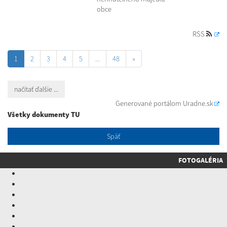
obce
RSS
1
2
3
4
5
...
48
»
načítať ďalšie ...
Generované portálom
Uradne.sk
Všetky dokumenty TU
Späť
FOTOGALÉRIA