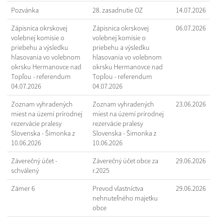
Pozvánka
28. zasadnutie OZ
14.07.2026
Zápisnica okrskovej
Zápisnica okrskovej
06.07.2026
volebnej komisie o
volebnej komisie o
priebehu a výsledku
priebehu a výsledku
hlasovania vo volebnom
hlasovania vo volebnom
okrsku Hermanovce nad
okrsku Hermanovce nad
Topľou - referendum
Topľou - referendum
04.07.2026
04.07.2026
Zoznam vyhradených
Zoznam vyhradených
23.06.2026
miest na území prírodnej
miest na území prírodnej
rezervácie pralesy
rezervácie pralesy
Slovenska - Šimonka z
Slovenska - Šimonka z
10.06.2026
10.06.2026
Záverečný účet -
Záverečný účet obce za
29.06.2026
schválený
r.2025
Zámer 6
Prevod vlastníctva
29.06.2026
nehnuteľného majetku
obce