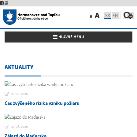
A
Hermanovce nad Topľou
SK
EN
A
Oficiálne stránky obce
Toggle navigation
HLAVNÉ MENU
AKTUALITY
06.08.2026
Čas zvýšeného rizika vzniku požiaru
03.08.2026
Zájazd do Maďarska