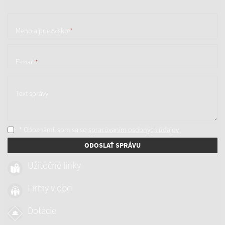
Meno a priezvisko
*
E-mail
*
Text správy
* Oboznámil som sa so
spracúvaním osobných údajov
ODOSLAŤ SPRÁVU
Užitočné linky
Firmy v obci
Dotácie