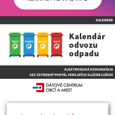
KALENDÁR
ELEKTRONICKÁ KOMUNIKÁCIA
CEZ ÚSTREDNÝ PORTÁL VEREJNÝCH SLUŽIEB ĽUĎOM