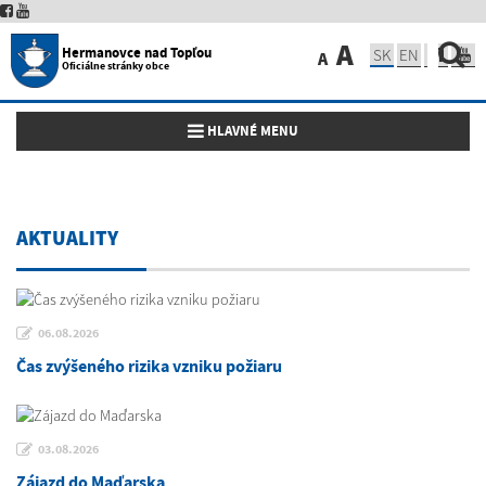
A
Hermanovce nad Topľou
SK
EN
A
Oficiálne stránky obce
Toggle navigation
HLAVNÉ MENU
AKTUALITY
06.08.2026
Čas zvýšeného rizika vzniku požiaru
03.08.2026
Zájazd do Maďarska