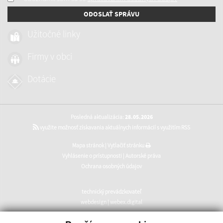
ODOSLAŤ SPRÁVU
Užitočné linky
Firmy v obci
Dotácie
Posledná aktualizácia:
28.05.2026
využite možnosť získavania aktuálnych informácií s využitím RSS
Mapa stránok
|
Vytlačiť stránku
Vyhlásenie o prístupnosti
|
Autorské práva
Ochrana osobných údajov
technický prevádzkovateľ
webdesign
|
webex.digital
CMS systém (redakčný) systém ECHELON 2
,
web portál
,