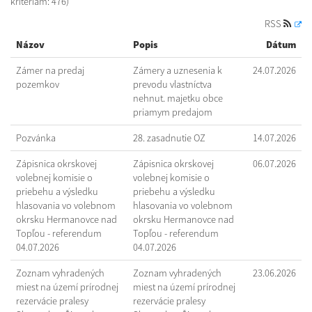
kritériám: 476)
RSS
Názov
Popis
Dátum
Zámer na predaj
Zámery a uznesenia k
24.07.2026
pozemkov
prevodu vlastníctva
nehnut. majetku obce
priamym predajom
Pozvánka
28. zasadnutie OZ
14.07.2026
Zápisnica okrskovej
Zápisnica okrskovej
06.07.2026
volebnej komisie o
volebnej komisie o
priebehu a výsledku
priebehu a výsledku
hlasovania vo volebnom
hlasovania vo volebnom
okrsku Hermanovce nad
okrsku Hermanovce nad
Topľou - referendum
Topľou - referendum
04.07.2026
04.07.2026
Zoznam vyhradených
Zoznam vyhradených
23.06.2026
miest na území prírodnej
miest na území prírodnej
rezervácie pralesy
rezervácie pralesy