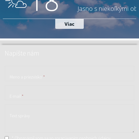
Napíšte nám
Meno a priezvisko
*
E-mail
*
Text správy
* Oboznámil som sa so
spracúvaním osobných údajov