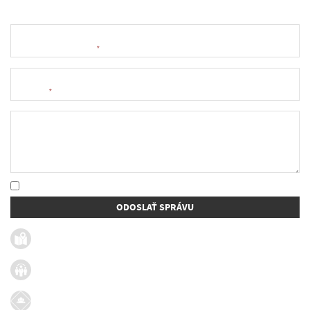
Meno a priezvisko
*
E-mail
*
Text správy
* Oboznámil som sa so
spracúvaním osobných údajov
ODOSLAŤ SPRÁVU
Užitočné linky
Firmy v obci
Dotácie