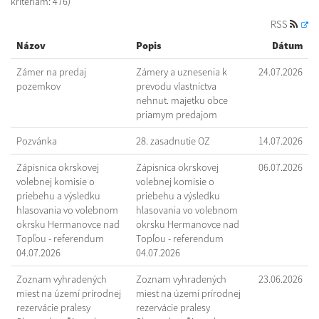
kritériám: 476)
RSS
Názov
Popis
Dátum
Zámer na predaj
Zámery a uznesenia k
24.07.2026
pozemkov
prevodu vlastníctva
nehnut. majetku obce
priamym predajom
Pozvánka
28. zasadnutie OZ
14.07.2026
Zápisnica okrskovej
Zápisnica okrskovej
06.07.2026
volebnej komisie o
volebnej komisie o
priebehu a výsledku
priebehu a výsledku
hlasovania vo volebnom
hlasovania vo volebnom
okrsku Hermanovce nad
okrsku Hermanovce nad
Topľou - referendum
Topľou - referendum
04.07.2026
04.07.2026
Zoznam vyhradených
Zoznam vyhradených
23.06.2026
miest na území prírodnej
miest na území prírodnej
rezervácie pralesy
rezervácie pralesy