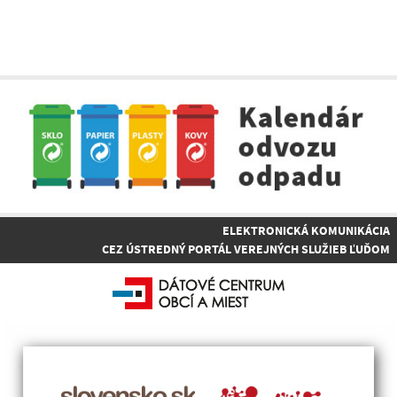
ELEKTRONICKÁ KOMUNIKÁCIA
CEZ ÚSTREDNÝ PORTÁL VEREJNÝCH SLUŽIEB ĽUĎOM