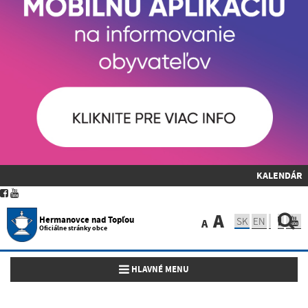
KALENDÁR
A
Hermanovce nad Topľou
SK
EN
A
Oficiálne stránky obce
Toggle navigation
HLAVNÉ MENU