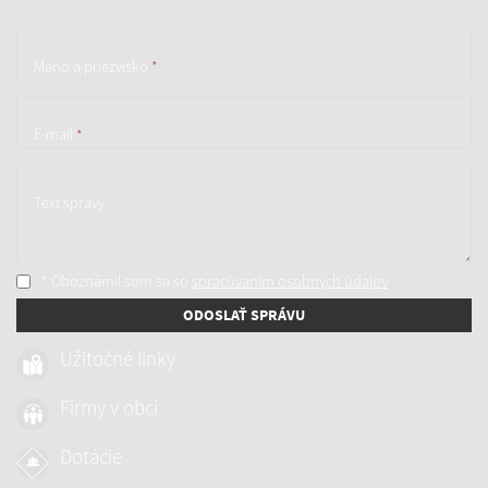
Meno a priezvisko
*
E-mail
*
Text správy
* Oboznámil som sa so
spracúvaním osobných údajov
ODOSLAŤ SPRÁVU
Užitočné linky
Firmy v obci
Dotácie