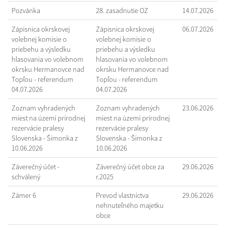
Pozvánka
28. zasadnutie OZ
14.07.2026
Zápisnica okrskovej
Zápisnica okrskovej
06.07.2026
volebnej komisie o
volebnej komisie o
priebehu a výsledku
priebehu a výsledku
hlasovania vo volebnom
hlasovania vo volebnom
okrsku Hermanovce nad
okrsku Hermanovce nad
Topľou - referendum
Topľou - referendum
04.07.2026
04.07.2026
Zoznam vyhradených
Zoznam vyhradených
23.06.2026
miest na území prírodnej
miest na území prírodnej
rezervácie pralesy
rezervácie pralesy
Slovenska - Šimonka z
Slovenska - Šimonka z
10.06.2026
10.06.2026
Záverečný účet -
Záverečný účet obce za
29.06.2026
schválený
r.2025
Zámer 6
Prevod vlastníctva
29.06.2026
nehnuteľného majetku
obce