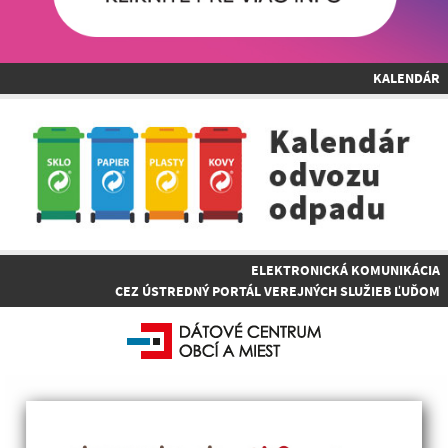
KALENDÁR
ELEKTRONICKÁ KOMUNIKÁCIA
CEZ ÚSTREDNÝ PORTÁL VEREJNÝCH SLUŽIEB ĽUĎOM