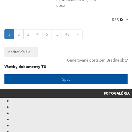
obce
RSS
1
2
3
4
5
...
48
»
načítať ďalšie ...
Generované portálom
Uradne.sk
Všetky dokumenty TU
Späť
FOTOGALÉRIA