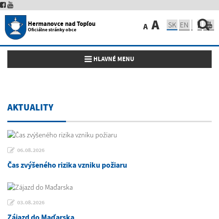
A
Hermanovce nad Topľou
SK
EN
A
Oficiálne stránky obce
Toggle navigation
HLAVNÉ MENU
AKTUALITY
06.08.2026
Čas zvýšeného rizika vzniku požiaru
03.08.2026
Zájazd do Maďarska