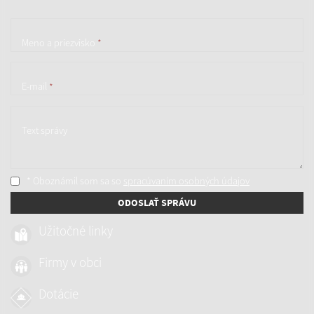
Meno a priezvisko
*
E-mail
*
Text správy
* Oboznámil som sa so
spracúvaním osobných údajov
ODOSLAŤ SPRÁVU
Užitočné linky
Firmy v obci
Dotácie