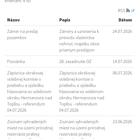
kritériám: 476)
RSS
Názov
Popis
Dátum
Zámer na predaj
Zámery a uznesenia k
24.07.2026
pozemkov
prevodu vlastníctva
nehnut. majetku obce
priamym predajom
Pozvánka
28. zasadnutie OZ
14.07.2026
Zápisnica okrskovej
Zápisnica okrskovej
06.07.2026
volebnej komisie o
volebnej komisie o
priebehu a výsledku
priebehu a výsledku
hlasovania vo volebnom
hlasovania vo volebnom
okrsku Hermanovce nad
okrsku Hermanovce nad
Topľou - referendum
Topľou - referendum
04.07.2026
04.07.2026
Zoznam vyhradených
Zoznam vyhradených
23.06.2026
miest na území prírodnej
miest na území prírodnej
rezervácie pralesy
rezervácie pralesy