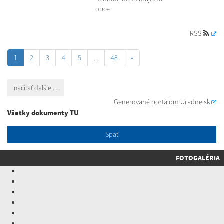
obce
RSS
1
2
3
4
5
...
48
»
načítať ďalšie ...
Generované portálom
Uradne.sk
Všetky dokumenty TU
Späť
FOTOGALÉRIA