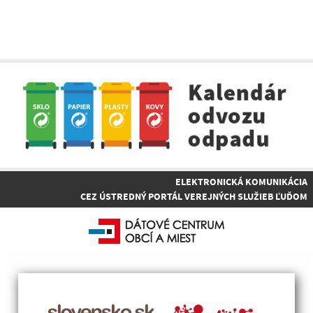
ELEKTRONICKÁ KOMUNIKÁCIA
CEZ ÚSTREDNÝ PORTÁL VEREJNÝCH SLUŽIEB ĽUĎOM