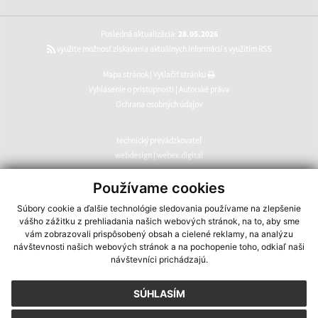
Posledná aktualizácia:
28.05.2026
využite možnosť získavania aktuálnych informácií s využitím RSS
Mapa stránok
|
Vytlačiť stránku
Vyhlásenie o prístupnosti
|
Autorské práva
Ochrana osobných údajov
technický prevádzkovateľ
webdesign
|
webex.digital
CMS systém (redakčný) systém ECHELON 2
,
web portál
,
Používame cookies
webhosting
,
webex.digital
,
domény
,
registrácia domény
,
Súbory cookie a ďalšie technológie sledovania používame na zlepšenie
spoločnosť webex.digital
vášho zážitku z prehliadania našich webových stránok, na to, aby sme
vám zobrazovali prispôsobený obsah a cielené reklamy, na analýzu
návštevnosti našich webových stránok a na pochopenie toho, odkiaľ naši
návštevníci prichádzajú.
SÚHLASÍM