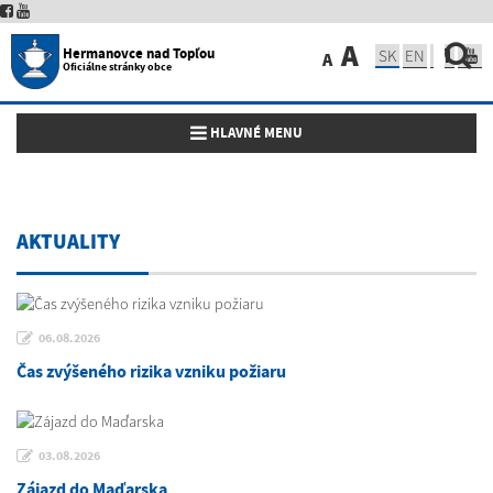
A
Hermanovce nad Topľou
SK
EN
A
Oficiálne stránky obce
Toggle navigation
HLAVNÉ MENU
AKTUALITY
06.08.2026
Čas zvýšeného rizika vzniku požiaru
03.08.2026
Zájazd do Maďarska