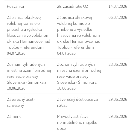
Pozvánka
28. zasadnutie OZ
14.07.2026
Zápisnica okrskovej
Zápisnica okrskovej
06.07.2026
volebnej komisie o
volebnej komisie o
priebehu a výsledku
priebehu a výsledku
hlasovania vo volebnom
hlasovania vo volebnom
okrsku Hermanovce nad
okrsku Hermanovce nad
Topľou - referendum
Topľou - referendum
04.07.2026
04.07.2026
Zoznam vyhradených
Zoznam vyhradených
23.06.2026
miest na území prírodnej
miest na území prírodnej
rezervácie pralesy
rezervácie pralesy
Slovenska - Šimonka z
Slovenska - Šimonka z
10.06.2026
10.06.2026
Záverečný účet -
Záverečný účet obce za
29.06.2026
schválený
r.2025
Zámer 6
Prevod vlastníctva
29.06.2026
nehnuteľného majetku
obce