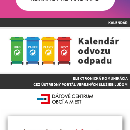
KALENDÁR
ELEKTRONICKÁ KOMUNIKÁCIA
CEZ ÚSTREDNÝ PORTÁL VEREJNÝCH SLUŽIEB ĽUĎOM