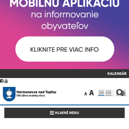
KALENDÁR
A
Hermanovce nad Topľou
SK
EN
A
Oficiálne stránky obce
Toggle navigation
HLAVNÉ MENU