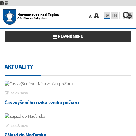
A
Hermanovce nad Topľou
SK
EN
A
Oficiálne stránky obce
Toggle navigation
HLAVNÉ MENU
AKTUALITY
06.08.2026
Čas zvýšeného rizika vzniku požiaru
03.08.2026
Zájazd do Maďarska