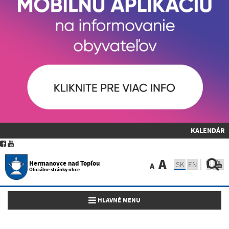
KALENDÁR
A
Hermanovce nad Topľou
SK
EN
A
Oficiálne stránky obce
Toggle navigation
HLAVNÉ MENU