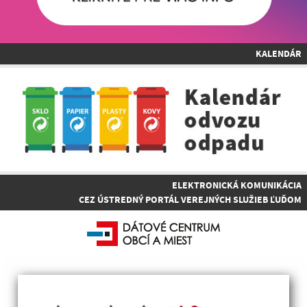
KALENDÁR
ELEKTRONICKÁ KOMUNIKÁCIA
CEZ ÚSTREDNÝ PORTÁL VEREJNÝCH SLUŽIEB ĽUĎOM