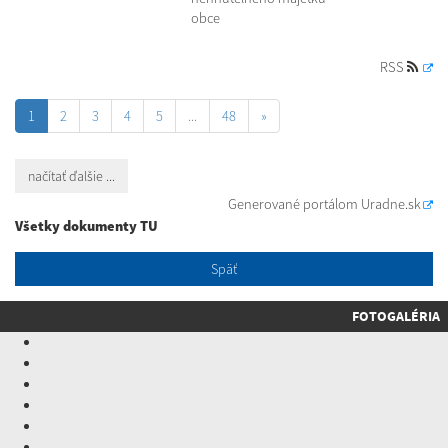
obce
RSS
1
2
3
4
5
...
48
»
načítať ďalšie ...
Generované portálom
Uradne.sk
Všetky dokumenty TU
Späť
FOTOGALÉRIA