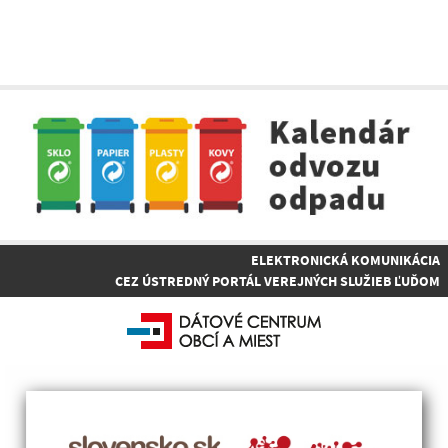
ELEKTRONICKÁ KOMUNIKÁCIA
CEZ ÚSTREDNÝ PORTÁL VEREJNÝCH SLUŽIEB ĽUĎOM