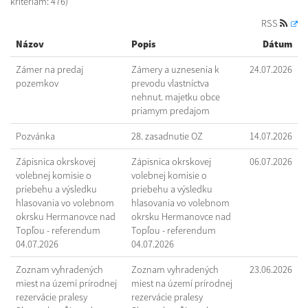
kritériám: 476)
RSS
Názov
Popis
Dátum
Zámer na predaj
Zámery a uznesenia k
24.07.2026
pozemkov
prevodu vlastníctva
nehnut. majetku obce
priamym predajom
Pozvánka
28. zasadnutie OZ
14.07.2026
Zápisnica okrskovej
Zápisnica okrskovej
06.07.2026
volebnej komisie o
volebnej komisie o
priebehu a výsledku
priebehu a výsledku
hlasovania vo volebnom
hlasovania vo volebnom
okrsku Hermanovce nad
okrsku Hermanovce nad
Topľou - referendum
Topľou - referendum
04.07.2026
04.07.2026
Zoznam vyhradených
Zoznam vyhradených
23.06.2026
miest na území prírodnej
miest na území prírodnej
rezervácie pralesy
rezervácie pralesy