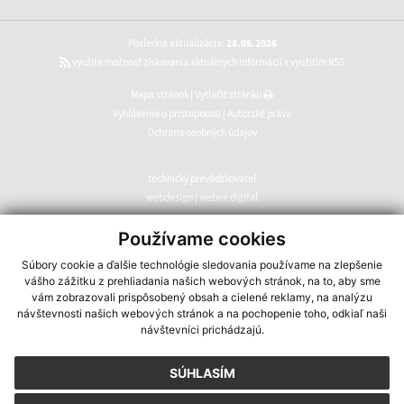
Posledná aktualizácia:
28.05.2026
využite možnosť získavania aktuálnych informácií s využitím RSS
Mapa stránok
|
Vytlačiť stránku
Vyhlásenie o prístupnosti
|
Autorské práva
Ochrana osobných údajov
technický prevádzkovateľ
webdesign
|
webex.digital
CMS systém (redakčný) systém ECHELON 2
,
web portál
,
Používame cookies
webhosting
,
webex.digital
,
domény
,
registrácia domény
,
Súbory cookie a ďalšie technológie sledovania používame na zlepšenie
spoločnosť webex.digital
vášho zážitku z prehliadania našich webových stránok, na to, aby sme
vám zobrazovali prispôsobený obsah a cielené reklamy, na analýzu
návštevnosti našich webových stránok a na pochopenie toho, odkiaľ naši
návštevníci prichádzajú.
SÚHLASÍM