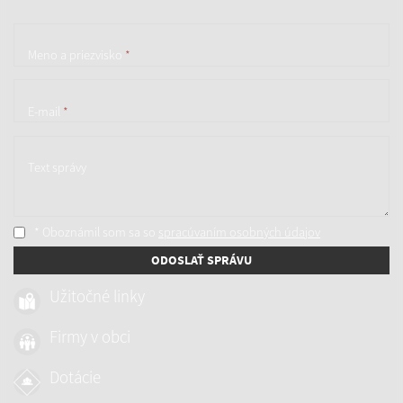
Meno a priezvisko
*
E-mail
*
Text správy
* Oboznámil som sa so
spracúvaním osobných údajov
ODOSLAŤ SPRÁVU
Užitočné linky
Firmy v obci
Dotácie