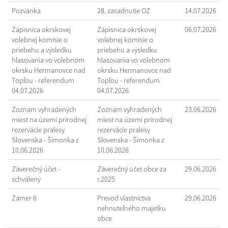
Pozvánka
28. zasadnutie OZ
14.07.2026
Zápisnica okrskovej
Zápisnica okrskovej
06.07.2026
volebnej komisie o
volebnej komisie o
priebehu a výsledku
priebehu a výsledku
hlasovania vo volebnom
hlasovania vo volebnom
okrsku Hermanovce nad
okrsku Hermanovce nad
Topľou - referendum
Topľou - referendum
04.07.2026
04.07.2026
Zoznam vyhradených
Zoznam vyhradených
23.06.2026
miest na území prírodnej
miest na území prírodnej
rezervácie pralesy
rezervácie pralesy
Slovenska - Šimonka z
Slovenska - Šimonka z
10.06.2026
10.06.2026
Záverečný účet -
Záverečný účet obce za
29.06.2026
schválený
r.2025
Zámer 6
Prevod vlastníctva
29.06.2026
nehnuteľného majetku
obce