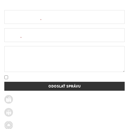
Meno a priezvisko
*
E-mail
*
Text správy
* Oboznámil som sa so
spracúvaním osobných údajov
ODOSLAŤ SPRÁVU
Užitočné linky
Firmy v obci
Dotácie