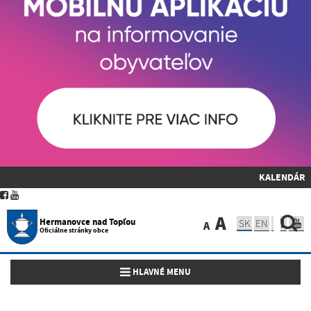
KALENDÁR
A
Hermanovce nad Topľou
SK
EN
A
Oficiálne stránky obce
Toggle navigation
HLAVNÉ MENU