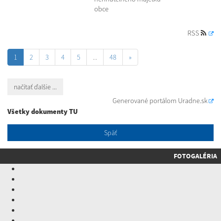
obce
RSS
1
2
3
4
5
...
48
»
načítať ďalšie ...
Generované portálom
Uradne.sk
Všetky dokumenty TU
Späť
FOTOGALÉRIA