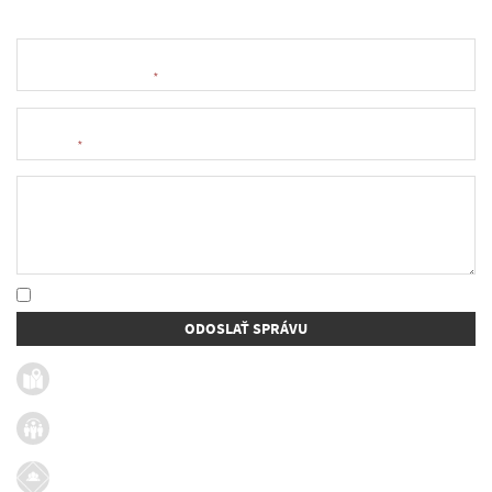
Meno a priezvisko
*
E-mail
*
Text správy
* Oboznámil som sa so
spracúvaním osobných údajov
ODOSLAŤ SPRÁVU
Užitočné linky
Firmy v obci
Dotácie