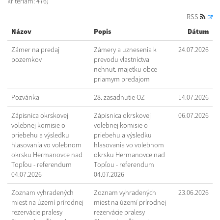
kritériám: 476)
RSS
Názov
Popis
Dátum
Zámer na predaj
Zámery a uznesenia k
24.07.2026
pozemkov
prevodu vlastníctva
nehnut. majetku obce
priamym predajom
Pozvánka
28. zasadnutie OZ
14.07.2026
Zápisnica okrskovej
Zápisnica okrskovej
06.07.2026
volebnej komisie o
volebnej komisie o
priebehu a výsledku
priebehu a výsledku
hlasovania vo volebnom
hlasovania vo volebnom
okrsku Hermanovce nad
okrsku Hermanovce nad
Topľou - referendum
Topľou - referendum
04.07.2026
04.07.2026
Zoznam vyhradených
Zoznam vyhradených
23.06.2026
miest na území prírodnej
miest na území prírodnej
rezervácie pralesy
rezervácie pralesy