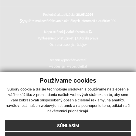
Posledná aktualizácia:
28.05.2026
využite možnosť získavania aktuálnych informácií s využitím RSS
Mapa stránok
|
Vytlačiť stránku
Vyhlásenie o prístupnosti
|
Autorské práva
Ochrana osobných údajov
technický prevádzkovateľ
webdesign
|
webex.digital
CMS systém (redakčný) systém ECHELON 2
,
web portál
,
Používame cookies
webhosting
,
webex.digital
,
domény
,
registrácia domény
,
Súbory cookie a ďalšie technológie sledovania používame na zlepšenie
spoločnosť webex.digital
vášho zážitku z prehliadania našich webových stránok, na to, aby sme
vám zobrazovali prispôsobený obsah a cielené reklamy, na analýzu
návštevnosti našich webových stránok a na pochopenie toho, odkiaľ naši
návštevníci prichádzajú.
SÚHLASÍM