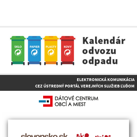
ELEKTRONICKÁ KOMUNIKÁCIA
CEZ ÚSTREDNÝ PORTÁL VEREJNÝCH SLUŽIEB ĽUĎOM