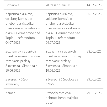
Pozvánka
28. zasadnutie OZ
14.07.2026
Zápisnica okrskovej
Zápisnica okrskovej
06.07.2026
volebnej komisie o
volebnej komisie o
priebehu a výsledku
priebehu a výsledku
hlasovania vo volebnom
hlasovania vo volebnom
okrsku Hermanovce nad
okrsku Hermanovce nad
Topľou - referendum
Topľou - referendum
04.07.2026
04.07.2026
Zoznam vyhradených
Zoznam vyhradených
23.06.2026
miest na území prírodnej
miest na území prírodnej
rezervácie pralesy
rezervácie pralesy
Slovenska - Šimonka z
Slovenska - Šimonka z
10.06.2026
10.06.2026
Záverečný účet -
Záverečný účet obce za
29.06.2026
schválený
r.2025
Zámer 6
Prevod vlastníctva
29.06.2026
nehnuteľného majetku
obce