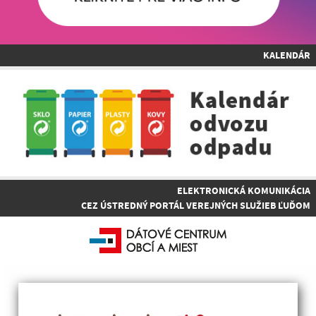
KALENDÁR
ELEKTRONICKÁ KOMUNIKÁCIA
CEZ ÚSTREDNÝ PORTÁL VEREJNÝCH SLUŽIEB ĽUĎOM