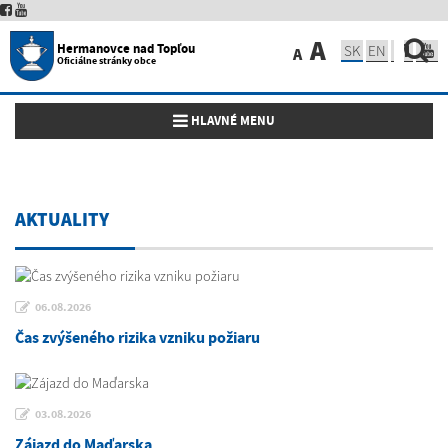
A
Hermanovce nad Topľou
SK
EN
A
Oficiálne stránky obce
Toggle navigation
HLAVNÉ MENU
AKTUALITY
06.08.2026
Čas zvýšeného rizika vzniku požiaru
03.08.2026
Zájazd do Maďarska