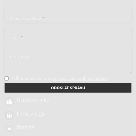
Meno a priezvisko
*
E-mail
*
Text správy
* Oboznámil som sa so
spracúvaním osobných údajov
ODOSLAŤ SPRÁVU
Užitočné linky
Firmy v obci
Dotácie