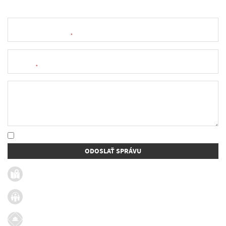
Meno a priezvisko
*
E-mail
*
Text správy
* Oboznámil som sa so
spracúvaním osobných údajov
ODOSLAŤ SPRÁVU
Užitočné linky
Firmy v obci
Dotácie