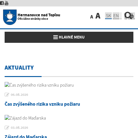
A
Hermanovce nad Topľou
SK
EN
A
Oficiálne stránky obce
Toggle navigation
HLAVNÉ MENU
AKTUALITY
06.08.2026
Čas zvýšeného rizika vzniku požiaru
03.08.2026
Zájazd do Maďarska