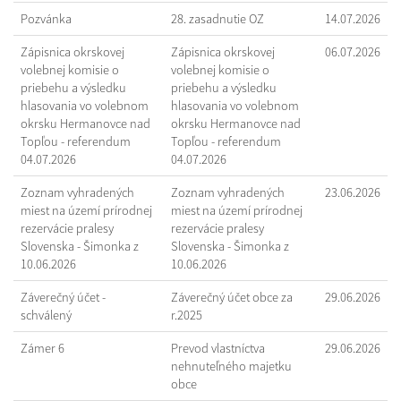
Pozvánka
28. zasadnutie OZ
14.07.2026
Zápisnica okrskovej
Zápisnica okrskovej
06.07.2026
volebnej komisie o
volebnej komisie o
priebehu a výsledku
priebehu a výsledku
hlasovania vo volebnom
hlasovania vo volebnom
okrsku Hermanovce nad
okrsku Hermanovce nad
Topľou - referendum
Topľou - referendum
04.07.2026
04.07.2026
Zoznam vyhradených
Zoznam vyhradených
23.06.2026
miest na území prírodnej
miest na území prírodnej
rezervácie pralesy
rezervácie pralesy
Slovenska - Šimonka z
Slovenska - Šimonka z
10.06.2026
10.06.2026
Záverečný účet -
Záverečný účet obce za
29.06.2026
schválený
r.2025
Zámer 6
Prevod vlastníctva
29.06.2026
nehnuteľného majetku
obce