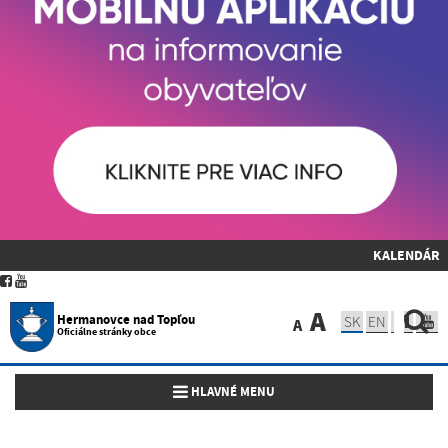
KALENDÁR
A
Hermanovce nad Topľou
SK
EN
A
Oficiálne stránky obce
Toggle navigation
HLAVNÉ MENU