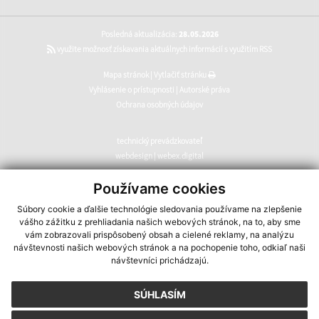
Posledná aktualizácia:
28.05.2026
využite možnosť získavania aktuálnych informácií s využitím RSS
Mapa stránok
|
Vytlačiť stránku
Vyhlásenie o prístupnosti
|
Autorské práva
Ochrana osobných údajov
technický prevádzkovateľ
webdesign
|
webex.digital
CMS systém (redakčný) systém ECHELON 2
,
web portál
,
Používame cookies
webhosting
,
webex.digital
,
domény
,
registrácia domény
,
Súbory cookie a ďalšie technológie sledovania používame na zlepšenie
spoločnosť webex.digital
vášho zážitku z prehliadania našich webových stránok, na to, aby sme
vám zobrazovali prispôsobený obsah a cielené reklamy, na analýzu
návštevnosti našich webových stránok a na pochopenie toho, odkiaľ naši
návštevníci prichádzajú.
SÚHLASÍM