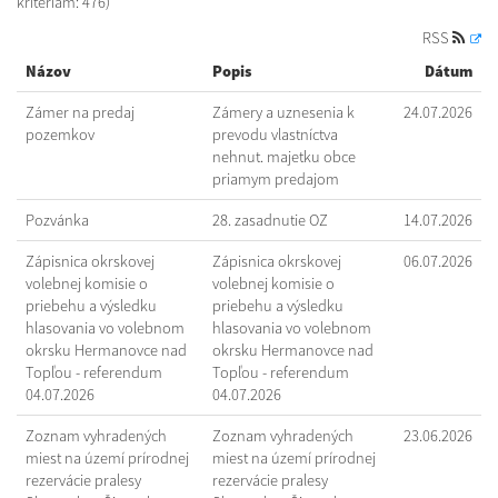
kritériám: 476)
RSS
Názov
Popis
Dátum
Zámer na predaj
Zámery a uznesenia k
24.07.2026
pozemkov
prevodu vlastníctva
nehnut. majetku obce
priamym predajom
Pozvánka
28. zasadnutie OZ
14.07.2026
Zápisnica okrskovej
Zápisnica okrskovej
06.07.2026
volebnej komisie o
volebnej komisie o
priebehu a výsledku
priebehu a výsledku
hlasovania vo volebnom
hlasovania vo volebnom
okrsku Hermanovce nad
okrsku Hermanovce nad
Topľou - referendum
Topľou - referendum
04.07.2026
04.07.2026
Zoznam vyhradených
Zoznam vyhradených
23.06.2026
miest na území prírodnej
miest na území prírodnej
rezervácie pralesy
rezervácie pralesy