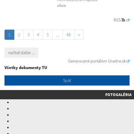
obce
RSS
1
2
3
4
5
...
48
»
načítať ďalšie ...
Generované portálom
Uradne.sk
Všetky dokumenty TU
Späť
FOTOGALÉRIA