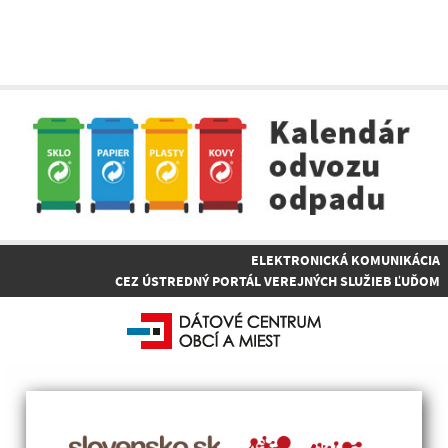
ELEKTRONICKÁ KOMUNIKÁCIA
CEZ ÚSTREDNÝ PORTÁL VEREJNÝCH SLUŽIEB ĽUĎOM