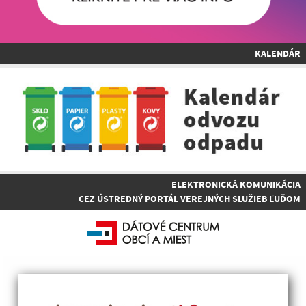
KALENDÁR
ELEKTRONICKÁ KOMUNIKÁCIA
CEZ ÚSTREDNÝ PORTÁL VEREJNÝCH SLUŽIEB ĽUĎOM