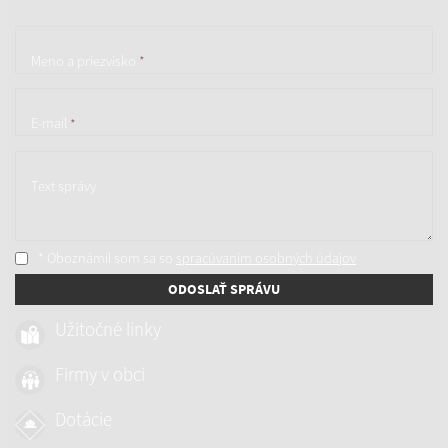
Meno a priezvisko
*
E-mail
*
Text správy
* Oboznámil som sa so
spracúvaním osobných údajov
ODOSLAŤ SPRÁVU
Užitočné linky
Firmy v obci
Dotácie