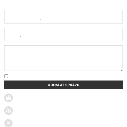
Meno a priezvisko
*
E-mail
*
Text správy
* Oboznámil som sa so
spracúvaním osobných údajov
ODOSLAŤ SPRÁVU
Užitočné linky
Firmy v obci
Dotácie