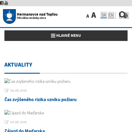
A
Hermanovce nad Topľou
SK
EN
A
Oficiálne stránky obce
Toggle navigation
HLAVNÉ MENU
AKTUALITY
06.08.2026
Čas zvýšeného rizika vzniku požiaru
03.08.2026
Zájazd do Maďarska