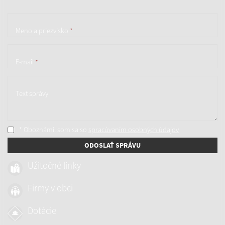
Meno a priezvisko
*
E-mail
*
Text správy
* Oboznámil som sa so
spracúvaním osobných údajov
ODOSLAŤ SPRÁVU
Užitočné linky
Firmy v obci
Dotácie