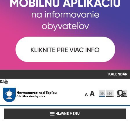
KALENDÁR
A
Hermanovce nad Topľou
SK
EN
A
Oficiálne stránky obce
Toggle navigation
HLAVNÉ MENU