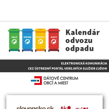
ELEKTRONICKÁ KOMUNIKÁCIA
CEZ ÚSTREDNÝ PORTÁL VEREJNÝCH SLUŽIEB ĽUĎOM