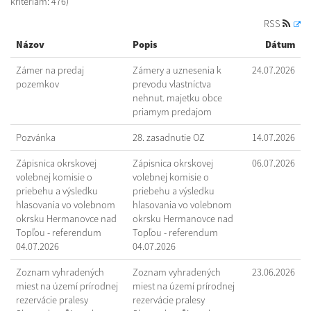
kritériám: 476)
RSS
Názov
Popis
Dátum
Zámer na predaj
Zámery a uznesenia k
24.07.2026
pozemkov
prevodu vlastníctva
nehnut. majetku obce
priamym predajom
Pozvánka
28. zasadnutie OZ
14.07.2026
Zápisnica okrskovej
Zápisnica okrskovej
06.07.2026
volebnej komisie o
volebnej komisie o
priebehu a výsledku
priebehu a výsledku
hlasovania vo volebnom
hlasovania vo volebnom
okrsku Hermanovce nad
okrsku Hermanovce nad
Topľou - referendum
Topľou - referendum
04.07.2026
04.07.2026
Zoznam vyhradených
Zoznam vyhradených
23.06.2026
miest na území prírodnej
miest na území prírodnej
rezervácie pralesy
rezervácie pralesy