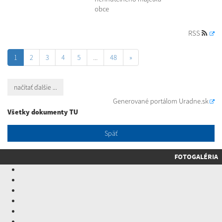
obce
RSS
1
2
3
4
5
...
48
»
načítať ďalšie ...
Generované portálom
Uradne.sk
Všetky dokumenty TU
Späť
FOTOGALÉRIA