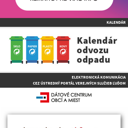
KALENDÁR
ELEKTRONICKÁ KOMUNIKÁCIA
CEZ ÚSTREDNÝ PORTÁL VEREJNÝCH SLUŽIEB ĽUĎOM