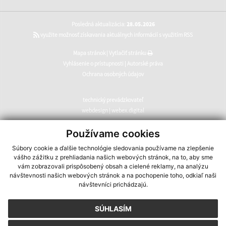
Posledná aktualizácia:
28.05.2026
využite možnosť získavania aktuálnych informácií s využitím RSS
Mapa stránok
|
Vytlačiť stránku
Vyhlásenie o prístupnosti
|
Autorské práva
Ochrana osobných údajov
technický prevádzkovateľ
webdesign
|
webex.digital
CMS systém (redakčný) systém ECHELON 2
,
web portál
,
Používame cookies
webhosting
,
webex.digital
,
domény
,
registrácia domény
,
Súbory cookie a ďalšie technológie sledovania používame na zlepšenie
spoločnosť webex.digital
vášho zážitku z prehliadania našich webových stránok, na to, aby sme
vám zobrazovali prispôsobený obsah a cielené reklamy, na analýzu
návštevnosti našich webových stránok a na pochopenie toho, odkiaľ naši
návštevníci prichádzajú.
SÚHLASÍM