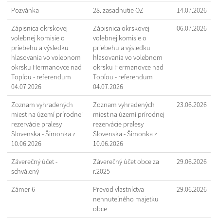
Pozvánka
28. zasadnutie OZ
14.07.2026
Zápisnica okrskovej
Zápisnica okrskovej
06.07.2026
volebnej komisie o
volebnej komisie o
priebehu a výsledku
priebehu a výsledku
hlasovania vo volebnom
hlasovania vo volebnom
okrsku Hermanovce nad
okrsku Hermanovce nad
Topľou - referendum
Topľou - referendum
04.07.2026
04.07.2026
Zoznam vyhradených
Zoznam vyhradených
23.06.2026
miest na území prírodnej
miest na území prírodnej
rezervácie pralesy
rezervácie pralesy
Slovenska - Šimonka z
Slovenska - Šimonka z
10.06.2026
10.06.2026
Záverečný účet -
Záverečný účet obce za
29.06.2026
schválený
r.2025
Zámer 6
Prevod vlastníctva
29.06.2026
nehnuteľného majetku
obce