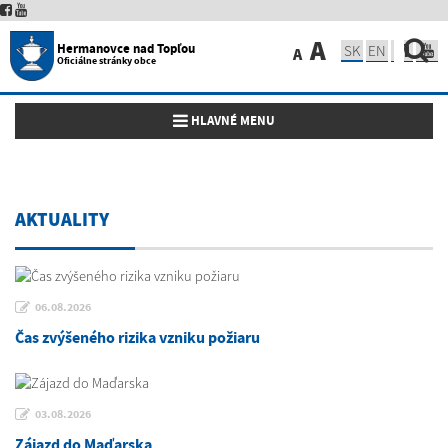
A
Hermanovce nad Topľou
SK
EN
A
Oficiálne stránky obce
Toggle navigation
HLAVNÉ MENU
AKTUALITY
06.08.2026
Čas zvýšeného rizika vzniku požiaru
03.08.2026
Zájazd do Maďarska