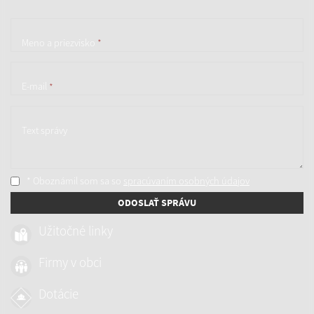
Meno a priezvisko
*
E-mail
*
Text správy
* Oboznámil som sa so
spracúvaním osobných údajov
ODOSLAŤ SPRÁVU
Užitočné linky
Firmy v obci
Dotácie