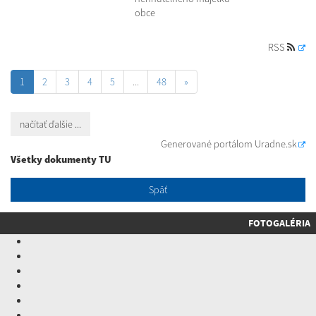
obce
RSS
1
2
3
4
5
...
48
»
načítať ďalšie ...
Generované portálom
Uradne.sk
Všetky dokumenty TU
Späť
FOTOGALÉRIA