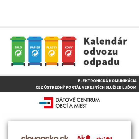
ELEKTRONICKÁ KOMUNIKÁCIA
CEZ ÚSTREDNÝ PORTÁL VEREJNÝCH SLUŽIEB ĽUĎOM