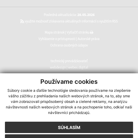
Posledná aktualizácia:
28.05.2026
využite možnosť získavania aktuálnych informácií s využitím RSS
Mapa stránok
|
Vytlačiť stránku
Vyhlásenie o prístupnosti
|
Autorské práva
Ochrana osobných údajov
technický prevádzkovateľ
webdesign
|
webex.digital
CMS systém (redakčný) systém ECHELON 2
,
web portál
,
Používame cookies
webhosting
,
webex.digital
,
domény
,
registrácia domény
,
Súbory cookie a ďalšie technológie sledovania používame na zlepšenie
spoločnosť webex.digital
vášho zážitku z prehliadania našich webových stránok, na to, aby sme
vám zobrazovali prispôsobený obsah a cielené reklamy, na analýzu
návštevnosti našich webových stránok a na pochopenie toho, odkiaľ naši
návštevníci prichádzajú.
SÚHLASÍM