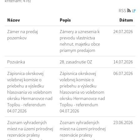
kritériám: 476)
RSS
Názov
Popis
Dátum
Zámer na predaj
Zámery a uznesenia k
24.07.2026
pozemkov
prevodu vlastníctva
nehnut. majetku obce
priamym predajom
Pozvánka
28. zasadnutie OZ
14.07.2026
Zápisnica okrskovej
Zápisnica okrskovej
06.07.2026
volebnej komisie o
volebnej komisie o
priebehu a výsledku
priebehu a výsledku
hlasovania vo volebnom
hlasovania vo volebnom
okrsku Hermanovce nad
okrsku Hermanovce nad
Topľou - referendum
Topľou - referendum
04.07.2026
04.07.2026
Zoznam vyhradených
Zoznam vyhradených
23.06.2026
miest na území prírodnej
miest na území prírodnej
rezervácie pralesy
rezervácie pralesy