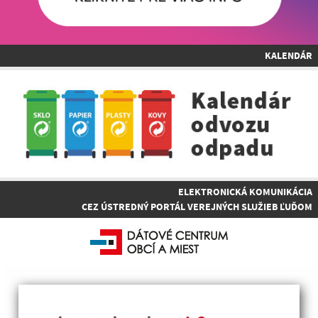
KALENDÁR
ELEKTRONICKÁ KOMUNIKÁCIA
CEZ ÚSTREDNÝ PORTÁL VEREJNÝCH SLUŽIEB ĽUĎOM