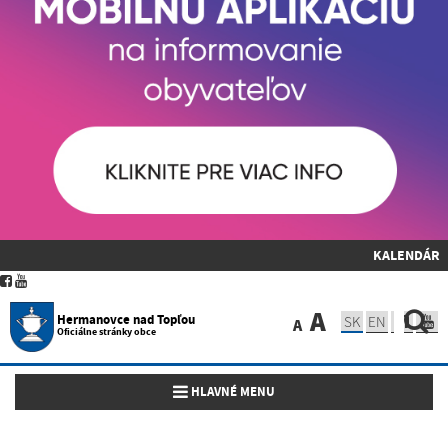
KALENDÁR
A
Hermanovce nad Topľou
SK
EN
A
Oficiálne stránky obce
Toggle navigation
HLAVNÉ MENU