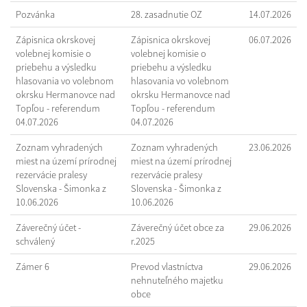
Pozvánka
28. zasadnutie OZ
14.07.2026
Zápisnica okrskovej
Zápisnica okrskovej
06.07.2026
volebnej komisie o
volebnej komisie o
priebehu a výsledku
priebehu a výsledku
hlasovania vo volebnom
hlasovania vo volebnom
okrsku Hermanovce nad
okrsku Hermanovce nad
Topľou - referendum
Topľou - referendum
04.07.2026
04.07.2026
Zoznam vyhradených
Zoznam vyhradených
23.06.2026
miest na území prírodnej
miest na území prírodnej
rezervácie pralesy
rezervácie pralesy
Slovenska - Šimonka z
Slovenska - Šimonka z
10.06.2026
10.06.2026
Záverečný účet -
Záverečný účet obce za
29.06.2026
schválený
r.2025
Zámer 6
Prevod vlastníctva
29.06.2026
nehnuteľného majetku
obce