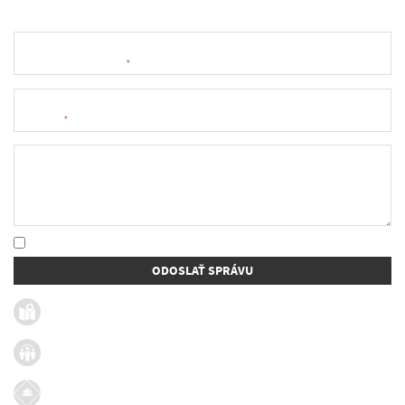
Meno a priezvisko
*
E-mail
*
Text správy
* Oboznámil som sa so
spracúvaním osobných údajov
ODOSLAŤ SPRÁVU
Užitočné linky
Firmy v obci
Dotácie