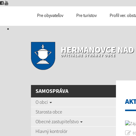
Pre obyvateľov
Pre turistov
Profil ver. obs
HERMANOVCE NAD
OFICIÁLNE STRÁNKY OBCE
SAMOSPRÁVA
AK
O obci
Starosta obce
Obecné zastupiteľstvo
Hlavný kontrolór
0