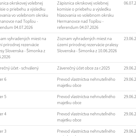
snica okrskovej volebnej
Zápisnica okrskovej volebnej
06.07.
sie o priebehu a výsledku
komisie o priebehu a výsledku
ovania vo volebnom okrsku
hlasovania vo volebnom okrsku
anovce nad Topľou -
Hermanovce nad Topľou -
rendum 04.07.2026
referendum 04.07.2026
am vyhradených miest na
Zoznam vyhradených miest na
23.06.
í prírodnej rezervácie
území prírodnej rezervácie pralesy
esy Slovenska - Šimonka z
Slovenska - Šimonka z 10.06.2026
6.2026
rečný účet - schválený
Záverečný účet obce za r.2025
29.06.
r 6
Prevod vlastníctva nehnuteľného
29.06.
majetku obce
r 5
Prevod vlastníctva nehnuteľného
29.06.
majetku obce
r 4
Prevod vlastníctva nehnuteľného
29.06.
majetku obce
r 3
Prevod vlastníctva nehnuteľného
29.06.