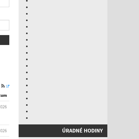
S
tum
2026
ÚRADNÉ HODINY
2026