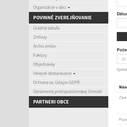
Organizácie v obci
Dátu
POVINNÉ ZVEREJŇOVANIE
Úradná tabuľa
Zmluvy
Archív zmlúv
Počet
Faktúry
Objednávky
Výsle
Verejné obstarávanie
Ochrana os. Údajov GDPR
Náz
Oznámenie protispoločenskej činnosti
Záme
PARTNERI OBCE
Poz