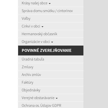
Krásy našej obce
zobra
Správa domu smútku / cintorínov
Voľby
Úradná
Cirkvi v obci
Názov:
Hermanovský občasník
Organizácie v obci
Dátum o
POVINNÉ ZVEREJŇOVANIE
Úradná tabuľa
Zmluvy
Archív zmlúv
Počet po
Faktúry
Objednávky
Výsledky 
Verejné obstarávanie
Ochrana os. Údajov GDPR