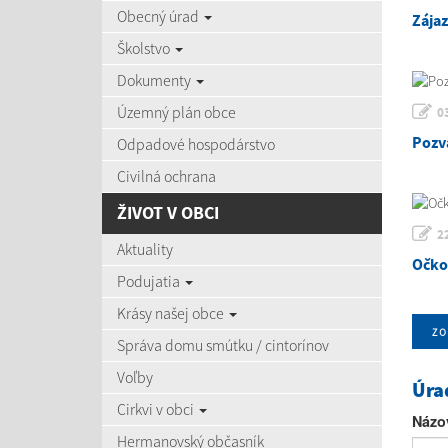
Obecný úrad
Zája
Školstvo
Dokumenty
Územný plán obce
0
Pozv
Odpadové hospodárstvo
Civilná ochrana
ŽIVOT V OBCI
2
Aktuality
Očko
Podujatia
Krásy našej obce
zo
Správa domu smútku / cintorínov
Voľby
Úra
Cirkvi v obci
Názo
Hermanovský občasník