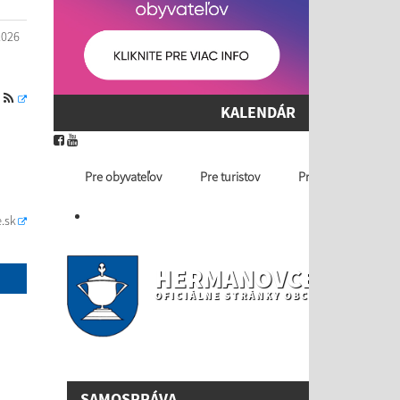
2026
S
KALENDÁR
Pre obyvateľov
Pre turistov
Profil ver. obstaráv
.sk
HERMANOVCE NAD T
OFICIÁLNE STRÁNKY OBCE
SAMOSPRÁVA