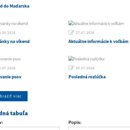
zd do Maďarska
3.08.2026
27.07.2026
ánky na víkend
Aktuálne informácie k voľbám
2.07.2026
03.07.2026
vanie psov
Posledná rozlúčka
braziť viac
dná tabuľa
v:
Popis: