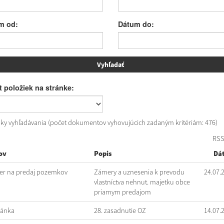
m od:
Dátum do:
 položiek na stránke:
dky vyhľadávania (počet dokumentov vyhovujúcich zadaným kritériám: 476)
RS
ov
Popis
Dá
r na predaj pozemkov
Zámery a uznesenia k prevodu
24.07.
vlastníctva nehnut. majetku obce
priamym predajom
vánka
28. zasadnutie OZ
14.07.