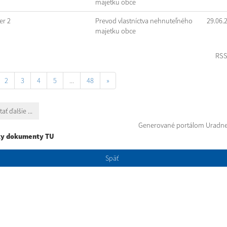
majetku obce
r 2
Prevod vlastníctva nehnuteľného
29.06.
majetku obce
RS
2
3
4
5
...
48
»
tať ďalšie ...
Generované portálom
Uradne
ky dokumenty TU
Späť