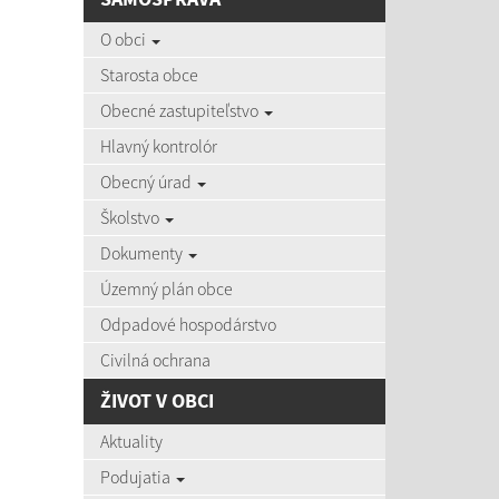
AKTU
O obci
Starosta obce
Obecné zastupiteľstvo
Hlavný kontrolór
03.08
Obecný úrad
Zájazd d
Školstvo
Dokumenty
Územný plán obce
03.08
Pozvánky
Odpadové hospodárstvo
Civilná ochrana
ŽIVOT V OBCI
22.07
Aktuality
Očkovan
Podujatia