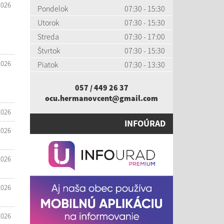
2026
Pondelok
07:30 - 15:30
Utorok
07:30 - 15:30
Streda
07:30 - 17:00
Štvrtok
07:30 - 15:30
2026
Piatok
07:30 - 13:30
057 / 449 26 37
ocu.hermanovcent@gmail.com
2026
INFOÚRAD
2026
2026
2026
2026