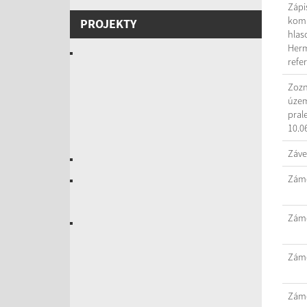
Zápi
komi
PROJEKTY
hlas
Herm
refe
Zozn
územ
pral
10.0
Záve
Záme
Záme
Záme
Záme