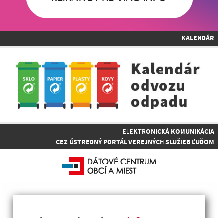
KALENDÁR
ELEKTRONICKÁ KOMUNIKÁCIA
CEZ ÚSTREDNÝ PORTÁL VEREJNÝCH SLUŽIEB ĽUĎOM