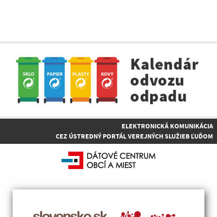
ELEKTRONICKÁ KOMUNIKÁCIA
CEZ ÚSTREDNÝ PORTÁL VEREJNÝCH SLUŽIEB ĽUĎOM