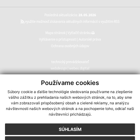
Posledná aktualizácia:
28.05.2026
využite možnosť získavania aktuálnych informácií s využitím RSS
Mapa stránok
|
Vytlačiť stránku
Vyhlásenie o prístupnosti
|
Autorské práva
Ochrana osobných údajov
technický prevádzkovateľ
webdesign
|
webex.digital
CMS systém (redakčný) systém ECHELON 2
,
web portál
,
Používame cookies
webhosting
,
webex.digital
,
domény
,
registrácia domény
,
Súbory cookie a ďalšie technológie sledovania používame na zlepšenie
spoločnosť webex.digital
vášho zážitku z prehliadania našich webových stránok, na to, aby sme
vám zobrazovali prispôsobený obsah a cielené reklamy, na analýzu
návštevnosti našich webových stránok a na pochopenie toho, odkiaľ naši
návštevníci prichádzajú.
SÚHLASÍM