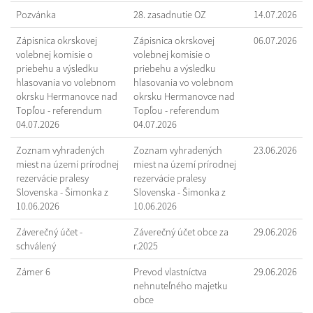
Pozvánka
28. zasadnutie OZ
14.07.2026
Zápisnica okrskovej
Zápisnica okrskovej
06.07.2026
volebnej komisie o
volebnej komisie o
priebehu a výsledku
priebehu a výsledku
hlasovania vo volebnom
hlasovania vo volebnom
okrsku Hermanovce nad
okrsku Hermanovce nad
Topľou - referendum
Topľou - referendum
04.07.2026
04.07.2026
Zoznam vyhradených
Zoznam vyhradených
23.06.2026
miest na území prírodnej
miest na území prírodnej
rezervácie pralesy
rezervácie pralesy
Slovenska - Šimonka z
Slovenska - Šimonka z
10.06.2026
10.06.2026
Záverečný účet -
Záverečný účet obce za
29.06.2026
schválený
r.2025
Zámer 6
Prevod vlastníctva
29.06.2026
nehnuteľného majetku
obce