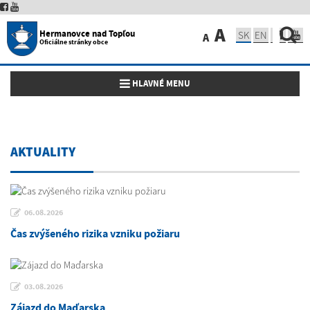
A
Hermanovce nad Topľou
SK
EN
A
Oficiálne stránky obce
Toggle navigation
HLAVNÉ MENU
AKTUALITY
06.08.2026
Čas zvýšeného rizika vzniku požiaru
03.08.2026
Zájazd do Maďarska