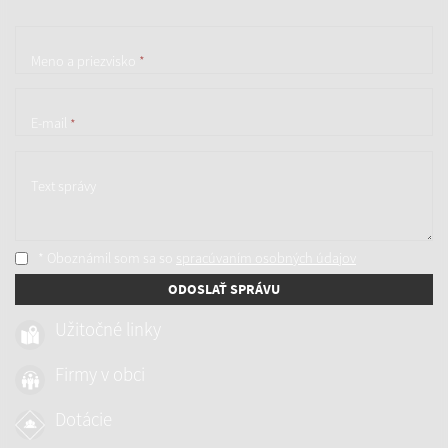
Meno a priezvisko
*
E-mail
*
Text správy
* Oboznámil som sa so
spracúvaním osobných údajov
ODOSLAŤ SPRÁVU
Užitočné linky
Firmy v obci
Dotácie