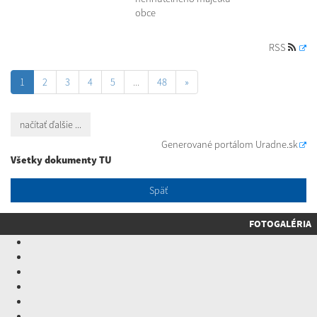
obce
RSS
1
2
3
4
5
...
48
»
načítať ďalšie ...
Generované portálom
Uradne.sk
Všetky dokumenty TU
Späť
FOTOGALÉRIA