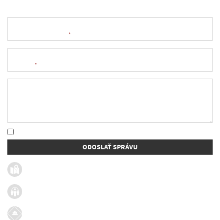
Meno a priezvisko
*
E-mail
*
Text správy
* Oboznámil som sa so
spracúvaním osobných údajov
ODOSLAŤ SPRÁVU
Užitočné linky
Firmy v obci
Dotácie