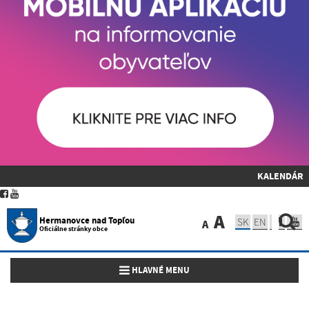
KALENDÁR
A
Hermanovce nad Topľou
SK
EN
A
Oficiálne stránky obce
Toggle navigation
HLAVNÉ MENU