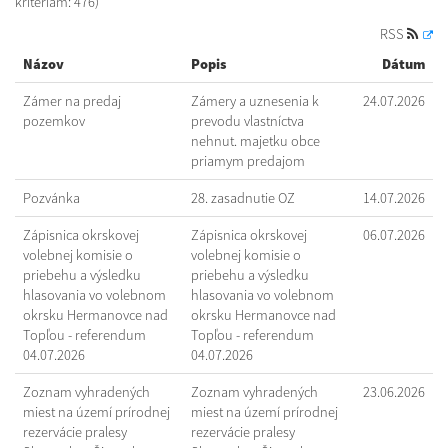
kritériám: 476)
RSS
Názov
Popis
Dátum
Zámer na predaj
Zámery a uznesenia k
24.07.2026
pozemkov
prevodu vlastníctva
nehnut. majetku obce
priamym predajom
Pozvánka
28. zasadnutie OZ
14.07.2026
Zápisnica okrskovej
Zápisnica okrskovej
06.07.2026
volebnej komisie o
volebnej komisie o
priebehu a výsledku
priebehu a výsledku
hlasovania vo volebnom
hlasovania vo volebnom
okrsku Hermanovce nad
okrsku Hermanovce nad
Topľou - referendum
Topľou - referendum
04.07.2026
04.07.2026
Zoznam vyhradených
Zoznam vyhradených
23.06.2026
miest na území prírodnej
miest na území prírodnej
rezervácie pralesy
rezervácie pralesy