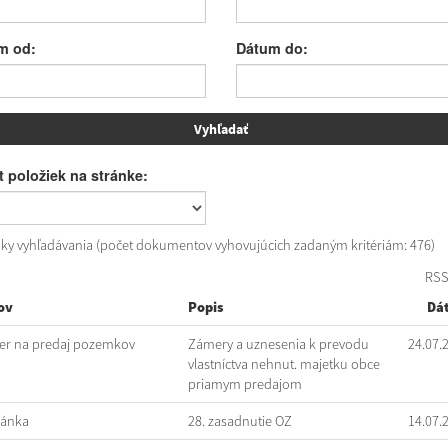
m od:
Dátum do:
 položiek na stránke:
dky vyhľadávania (počet dokumentov vyhovujúcich zadaným kritériám: 476)
RS
ov
Popis
Dá
r na predaj pozemkov
Zámery a uznesenia k prevodu
24.07.
vlastníctva nehnut. majetku obce
priamym predajom
vánka
28. zasadnutie OZ
14.07.