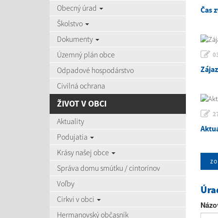
Obecný úrad
Čas z
Školstvo
Dokumenty
Územný plán obce
0
Zája
Odpadové hospodárstvo
Civilná ochrana
ŽIVOT V OBCI
2
Aktuality
Aktu
Podujatia
Krásy našej obce
zo
Správa domu smútku / cintorínov
Voľby
Úra
Cirkvi v obci
Názo
Hermanovský občasník