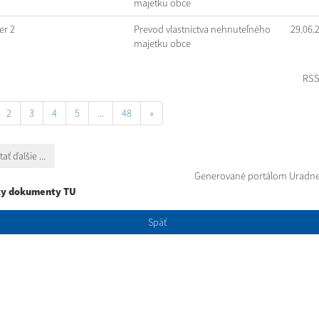
majetku obce
r 2
Prevod vlastníctva nehnuteľného
29.06.
majetku obce
RS
2
3
4
5
...
48
»
tať ďalšie ...
Generované portálom
Uradne
ky dokumenty TU
Späť