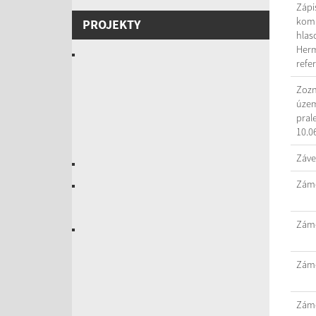
Zápi
komi
PROJEKTY
hlas
Herm
refe
Zozn
územ
pral
10.0
Záve
Záme
Záme
Záme
Záme