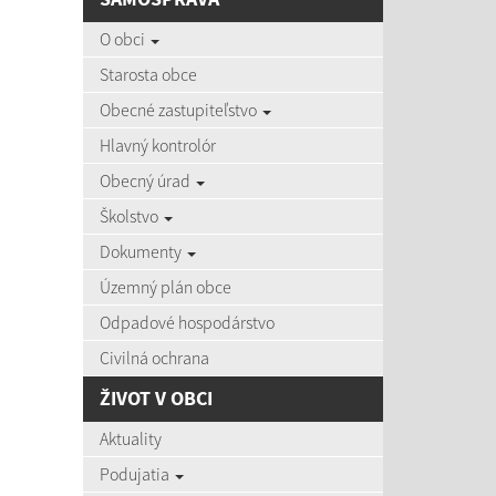
AKTU
O obci
Starosta obce
Obecné zastupiteľstvo
Hlavný kontrolór
06.08
Obecný úrad
Čas zvýš
Školstvo
Dokumenty
Územný plán obce
03.08
Zájazd d
Odpadové hospodárstvo
Civilná ochrana
ŽIVOT V OBCI
27.07
Aktuality
Aktuálne
Podujatia