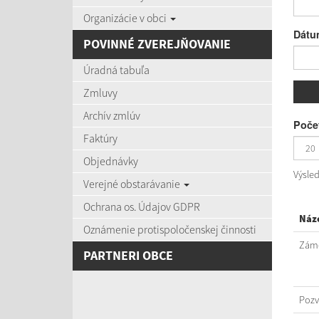
Organizácie v obci
Dátu
POVINNÉ ZVEREJŇOVANIE
Úradná tabuľa
Zmluvy
Archív zmlúv
Počet
Faktúry
Objednávky
Výsle
Verejné obstarávanie
Ochrana os. Údajov GDPR
Náz
Oznámenie protispoločenskej činnosti
Záme
PARTNERI OBCE
Poz