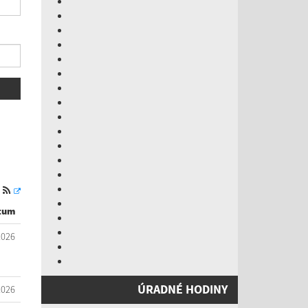
S
tum
2026
ÚRADNÉ HODINY
2026