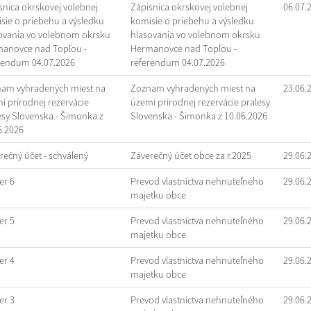
snica okrskovej volebnej
Zápisnica okrskovej volebnej
06.07.
sie o priebehu a výsledku
komisie o priebehu a výsledku
ovania vo volebnom okrsku
hlasovania vo volebnom okrsku
anovce nad Topľou -
Hermanovce nad Topľou -
rendum 04.07.2026
referendum 04.07.2026
am vyhradených miest na
Zoznam vyhradených miest na
23.06.
í prírodnej rezervácie
území prírodnej rezervácie pralesy
esy Slovenska - Šimonka z
Slovenska - Šimonka z 10.06.2026
6.2026
rečný účet - schválený
Záverečný účet obce za r.2025
29.06.
r 6
Prevod vlastníctva nehnuteľného
29.06.
majetku obce
r 5
Prevod vlastníctva nehnuteľného
29.06.
majetku obce
r 4
Prevod vlastníctva nehnuteľného
29.06.
majetku obce
r 3
Prevod vlastníctva nehnuteľného
29.06.