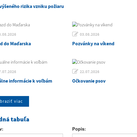
výšeného rizika vzniku požiaru
3.08.2026
03.08.2026
zd do Maďarska
Pozvánky na víkend
7.07.2026
22.07.2026
álne informácie k voľbám
Očkovanie psov
braziť viac
dná tabuľa
v:
Popis: