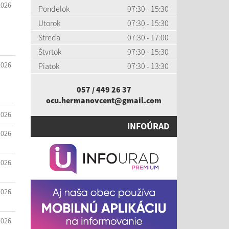
2026
Pondelok
07:30 - 15:30
Utorok
07:30 - 15:30
Streda
07:30 - 17:00
Štvrtok
07:30 - 15:30
2026
Piatok
07:30 - 13:30
057 / 449 26 37
ocu.hermanovcent@gmail.com
2026
INFOÚRAD
2026
2026
2026
2026