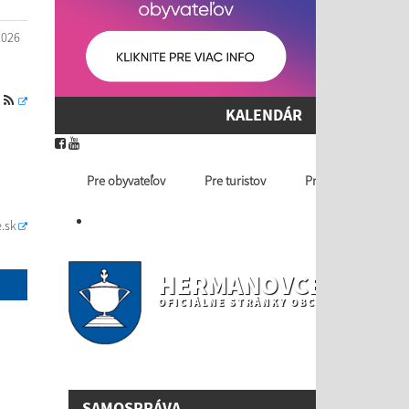
2026
S
KALENDÁR
Pre obyvateľov
Pre turistov
Profil ver. obstaráv
.sk
HERMANOVCE NAD T
OFICIÁLNE STRÁNKY OBCE
SAMOSPRÁVA