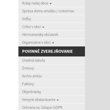
Krásy našej obce
zobra
Správa domu smútku / cintorínov
Voľby
Úradná
Cirkvi v obci
Názov:
Hermanovský občasník
Organizácie v obci
Dátum o
POVINNÉ ZVEREJŇOVANIE
Úradná tabuľa
Zmluvy
Archív zmlúv
Počet po
Faktúry
Objednávky
Výsledky 
Verejné obstarávanie
Ochrana os. Údajov GDPR