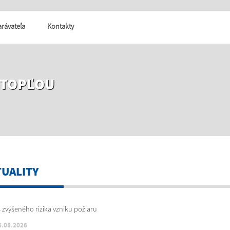
tarávateľa
Kontakty
 TOPĽOU
TUALITY
6.08.2026