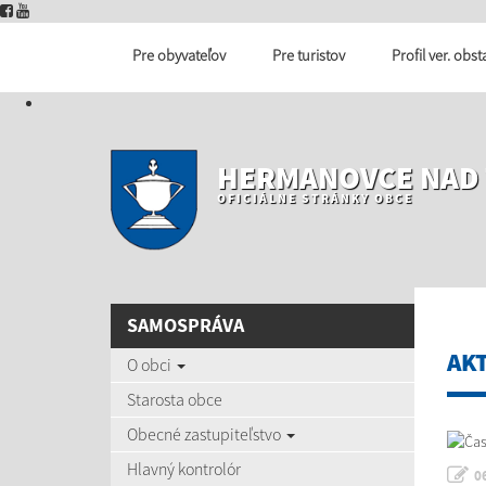
Pre obyvateľov
Pre turistov
Profil ver. obs
HERMANOVCE NAD
OFICIÁLNE STRÁNKY OBCE
SAMOSPRÁVA
AK
O obci
Starosta obce
Obecné zastupiteľstvo
Hlavný kontrolór
0