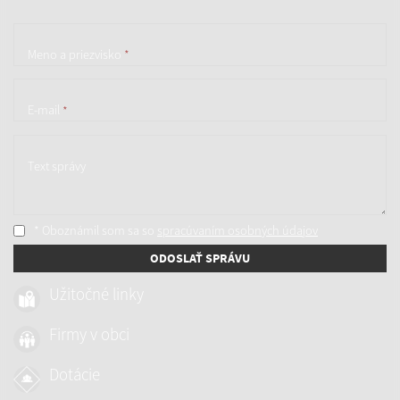
Meno a priezvisko
*
E-mail
*
Text správy
* Oboznámil som sa so
spracúvaním osobných údajov
ODOSLAŤ SPRÁVU
Užitočné linky
Firmy v obci
Dotácie