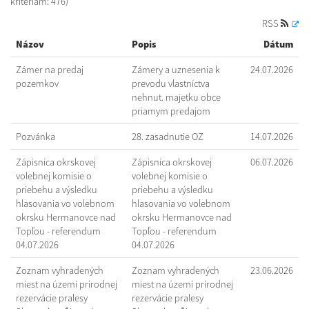
kritériám: 476)
RSS
Názov
Popis
Dátum
Zámer na predaj
Zámery a uznesenia k
24.07.2026
pozemkov
prevodu vlastníctva
nehnut. majetku obce
priamym predajom
Pozvánka
28. zasadnutie OZ
14.07.2026
Zápisnica okrskovej
Zápisnica okrskovej
06.07.2026
volebnej komisie o
volebnej komisie o
priebehu a výsledku
priebehu a výsledku
hlasovania vo volebnom
hlasovania vo volebnom
okrsku Hermanovce nad
okrsku Hermanovce nad
Topľou - referendum
Topľou - referendum
04.07.2026
04.07.2026
Zoznam vyhradených
Zoznam vyhradených
23.06.2026
miest na území prírodnej
miest na území prírodnej
rezervácie pralesy
rezervácie pralesy