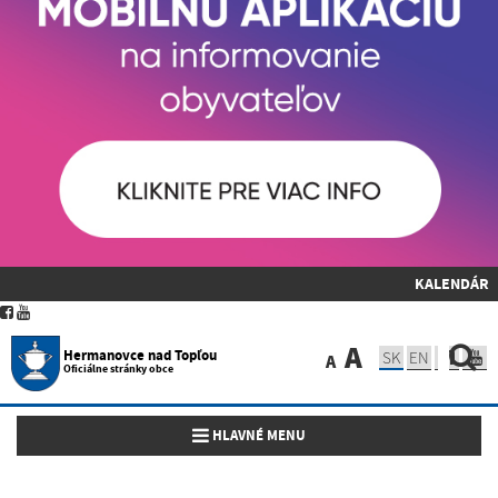
KALENDÁR
A
Hermanovce nad Topľou
SK
EN
A
Oficiálne stránky obce
Toggle navigation
HLAVNÉ MENU