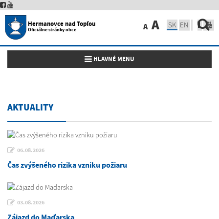
A
Hermanovce nad Topľou
SK
EN
A
Oficiálne stránky obce
Toggle navigation
HLAVNÉ MENU
AKTUALITY
06.08.2026
Čas zvýšeného rizika vzniku požiaru
03.08.2026
Zájazd do Maďarska