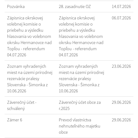
Pozvánka
28. zasadnutie OZ
14.07.2026
Zápisnica okrskovej
Zápisnica okrskovej
06.07.2026
volebnej komisie o
volebnej komisie o
priebehu a výsledku
priebehu a výsledku
hlasovania vo volebnom
hlasovania vo volebnom
okrsku Hermanovce nad
okrsku Hermanovce nad
Topľou - referendum
Topľou - referendum
04.07.2026
04.07.2026
Zoznam vyhradených
Zoznam vyhradených
23.06.2026
miest na území prírodnej
miest na území prírodnej
rezervácie pralesy
rezervácie pralesy
Slovenska - Šimonka z
Slovenska - Šimonka z
10.06.2026
10.06.2026
Záverečný účet -
Záverečný účet obce za
29.06.2026
schválený
r.2025
Zámer 6
Prevod vlastníctva
29.06.2026
nehnuteľného majetku
obce