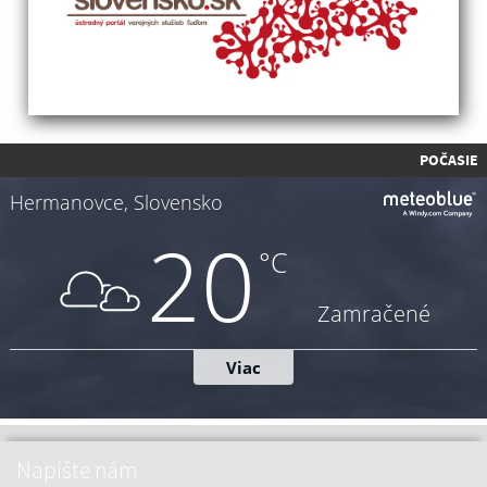
POČASIE
Napíšte nám