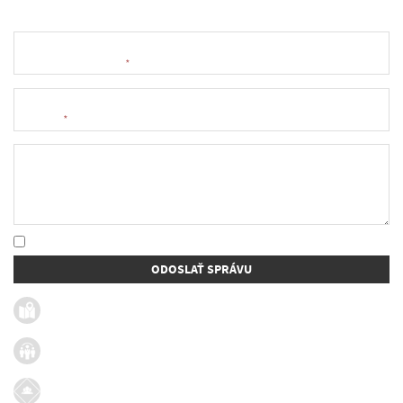
Meno a priezvisko
*
E-mail
*
Text správy
* Oboznámil som sa so
spracúvaním osobných údajov
ODOSLAŤ SPRÁVU
Užitočné linky
Firmy v obci
Dotácie