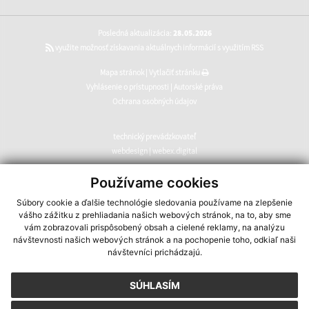
Posledná aktualizácia:
28.05.2026
využite možnosť získavania aktuálnych informácií s využitím RSS
Mapa stránok
|
Vytlačiť stránku
Vyhlásenie o prístupnosti
|
Autorské práva
Ochrana osobných údajov
technický prevádzkovateľ
webdesign
|
webex.digital
CMS systém (redakčný) systém ECHELON 2
,
web portál
,
Používame cookies
webhosting
,
webex.digital
,
domény
,
registrácia domény
,
Súbory cookie a ďalšie technológie sledovania používame na zlepšenie
spoločnosť webex.digital
vášho zážitku z prehliadania našich webových stránok, na to, aby sme
vám zobrazovali prispôsobený obsah a cielené reklamy, na analýzu
návštevnosti našich webových stránok a na pochopenie toho, odkiaľ naši
návštevníci prichádzajú.
SÚHLASÍM