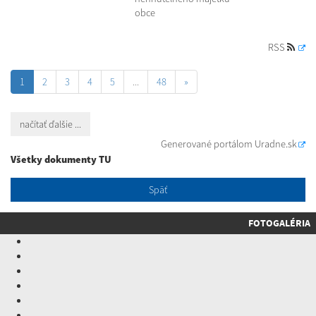
obce
RSS
1
2
3
4
5
...
48
»
načítať ďalšie ...
Generované portálom
Uradne.sk
Všetky dokumenty TU
Späť
FOTOGALÉRIA