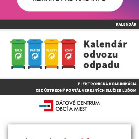
KALENDÁR
ELEKTRONICKÁ KOMUNIKÁCIA
CEZ ÚSTREDNÝ PORTÁL VEREJNÝCH SLUŽIEB ĽUĎOM