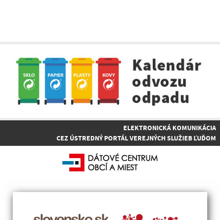
ELEKTRONICKÁ KOMUNIKÁCIA
CEZ ÚSTREDNÝ PORTÁL VEREJNÝCH SLUŽIEB ĽUĎOM