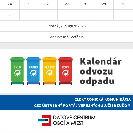
24
25
26
27
28
29
30
31
Piatok, 7. august 2026
Meniny má Štefánia
ELEKTRONICKÁ KOMUNIKÁCIA
CEZ ÚSTREDNÝ PORTÁL VEREJNÝCH SLUŽIEB ĽUĎOM