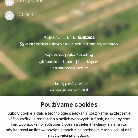
Firmy v obci
Dotácie
Posledná aktualizácia:
28.05.2026
využite možnosť získavania aktuálnych informácií s využitím RSS
Mapa stránok
|
Vytlačiť stránku
Vyhlásenie o prístupnosti
|
Autorské práva
Ochrana osobných údajov
technický prevádzkovateľ
webdesign
|
webex.digital
CMS systém (redakčný) systém ECHELON 2
,
web portál
,
Používame cookies
webhosting
,
webex.digital
,
domény
,
registrácia domény
,
Súbory cookie a ďalšie technológie sledovania používame na zlepšenie
spoločnosť webex.digital
vášho zážitku z prehliadania našich webových stránok, na to, aby sme
vám zobrazovali prispôsobený obsah a cielené reklamy, na analýzu
návštevnosti našich webových stránok a na pochopenie toho, odkiaľ naši
návštevníci prichádzajú.