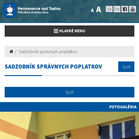
A
Hermanovce nad Topľou
SK
EN
A
Oficiálne stránky obce
Toggle navigation
HLAVNÉ MENU
Sadzobník správnych poplatkov
SADZOBNÍK SPRÁVNYCH POPLATKOV
Späť
Späť
FOTOGALÉRIA