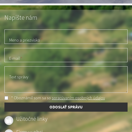
Napíšte nám
Meno a priezvisko
*
E-mail
*
Text správy
* Oboznámil som sa so
spracúvaním osobných údajov
ODOSLAŤ SPRÁVU
Užitočné linky