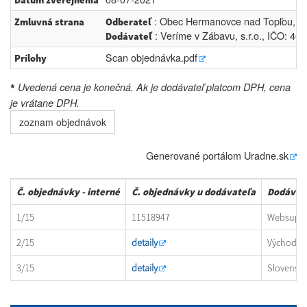
Dátum zverejnenia
: Obec Hermanovce nad Topľou, IČ
Zmluvná strana
Odberateľ
: Veríme v Zábavu, s.r.o., IČO: 4
Dodávateľ
Scan objednávka.pdf
Prílohy
Uvedená cena je konečná. Ak je dodávateľ platcom DPH, cena
*
je vrátane DPH.
zoznam objednávok
Generované portálom
Uradne.sk
Č. objednávky - interné
Č. objednávky u dodávateľa
Dodávat
1/15
11518947
Websuppor
2/15
detaily
Východosl
3/15
detaily
Slovenská