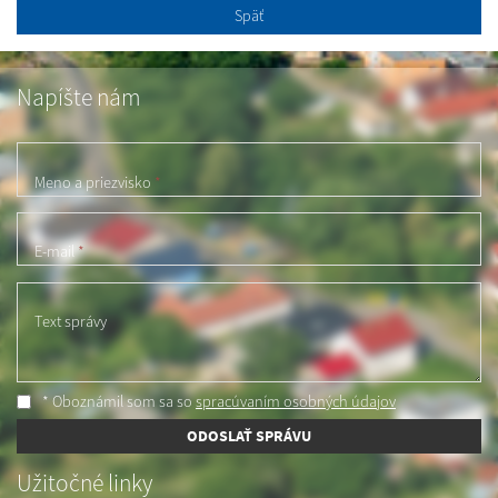
Späť
Napíšte nám
Meno a priezvisko
*
E-mail
*
Text správy
* Oboznámil som sa so
spracúvaním osobných údajov
ODOSLAŤ SPRÁVU
Užitočné linky