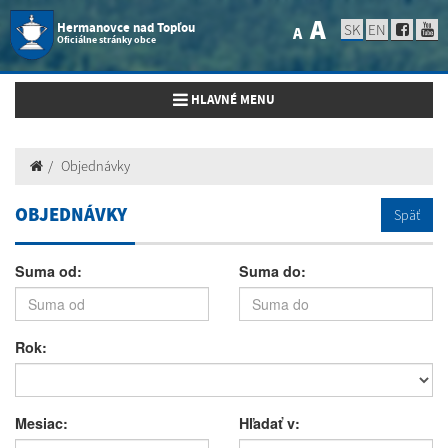
A
Hermanovce nad Topľou
SK
EN
A
Oficiálne stránky obce
Toggle navigation
HLAVNÉ MENU
Objednávky
OBJEDNÁVKY
Späť
Suma od:
Suma do:
Rok:
Mesiac:
Hľadať v: