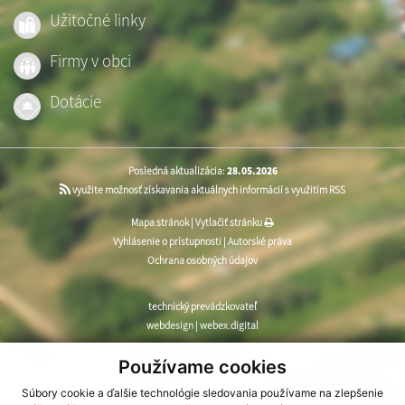
Užitočné linky
Firmy v obci
Dotácie
Posledná aktualizácia:
28.05.2026
využite možnosť získavania aktuálnych informácií s využitím RSS
Mapa stránok
|
Vytlačiť stránku
Vyhlásenie o prístupnosti
|
Autorské práva
Ochrana osobných údajov
technický prevádzkovateľ
webdesign
|
webex.digital
CMS systém (redakčný) systém ECHELON 2
,
web portál
,
Používame cookies
webhosting
,
webex.digital
,
domény
,
registrácia domény
,
Súbory cookie a ďalšie technológie sledovania používame na zlepšenie
spoločnosť webex.digital